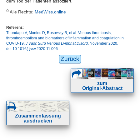
dem Tod der Patienten assoziiert.
©
Alle Rechte:
MedWiss.online
Referenz:
Thondapu V, Montes D, Rosovsky R, et al. Venous thrombosis,
thromboembolism and biomarkers of inflammation and coagulation in
COVID-19.
J Vasc Surg Venous Lymphat Disord
. November 2020.
doi:10.1016/j.jvsv.2020.11.006
Zurück
zum
Original-Abstract
Zusammenfassung
ausdrucken