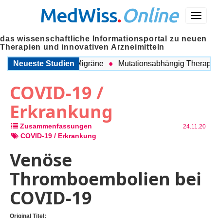
MedWiss
.
Online
Menü
das wissenschaftliche Informationsportal zu neuen
Therapien und innovativen Arzneimitteln
schen COPD und Migräne
Neueste Studien
Mutationsabhängig Therapie int
COVID-19 /
Erkrankung
Zusammenfassungen
24.11.20
COVID-19 / Erkrankung
Venöse
Thromboembolien bei
COVID-19
Original Titel: