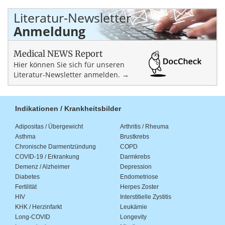
Literatur-Newsletter
Anmeldung
Medical NEWS Report
Hier können Sie sich für unseren
Literatur-Newsletter anmelden. →
Indikationen / Krankheitsbilder
Adipositas / Übergewicht
Arthritis / Rheuma
Asthma
Brustkrebs
Chronische Darmentzündung
COPD
COVID-19 / Erkrankung
Darmkrebs
Demenz / Alzheimer
Depression
Diabetes
Endometriose
Fertilität
Herpes Zoster
HIV
Interstitielle Zystitis
KHK / Herzinfarkt
Leukämie
Long-COVID
Longevity