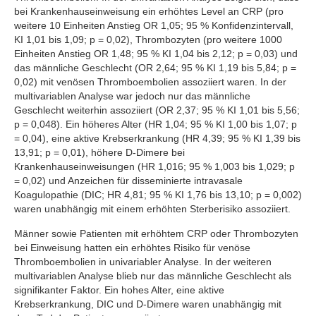
bei Krankenhauseinweisung ein erhöhtes Level an CRP (pro
weitere 10 Einheiten Anstieg OR 1,05; 95 % Konfidenzintervall,
KI 1,01 bis 1,09; p = 0,02), Thrombozyten (pro weitere 1000
Einheiten Anstieg OR 1,48; 95 % KI 1,04 bis 2,12; p = 0,03) und
das männliche Geschlecht (OR 2,64; 95 % KI 1,19 bis 5,84; p =
0,02) mit venösen Thromboembolien assoziiert waren. In der
multivariablen Analyse war jedoch nur das männliche
Geschlecht weiterhin assoziiert (OR 2,37; 95 % KI 1,01 bis 5,56;
p = 0,048). Ein höheres Alter (HR 1,04; 95 % KI 1,00 bis 1,07; p
= 0,04), eine aktive Krebserkrankung (HR 4,39; 95 % KI 1,39 bis
13,91; p = 0,01), höhere D-Dimere bei
Krankenhauseinweisungen (HR 1,016; 95 % 1,003 bis 1,029; p
= 0,02) und Anzeichen für disseminierte intravasale
Koagulopathie (DIC; HR 4,81; 95 % KI 1,76 bis 13,10; p = 0,002)
waren unabhängig mit einem erhöhten Sterberisiko assoziiert.
Männer sowie Patienten mit erhöhtem CRP oder Thrombozyten
bei Einweisung hatten ein erhöhtes Risiko für venöse
Thromboembolien in univariabler Analyse. In der weiteren
multivariablen Analyse blieb nur das männliche Geschlecht als
signifikanter Faktor. Ein hohes Alter, eine aktive
Krebserkrankung, DIC und D-Dimere waren unabhängig mit