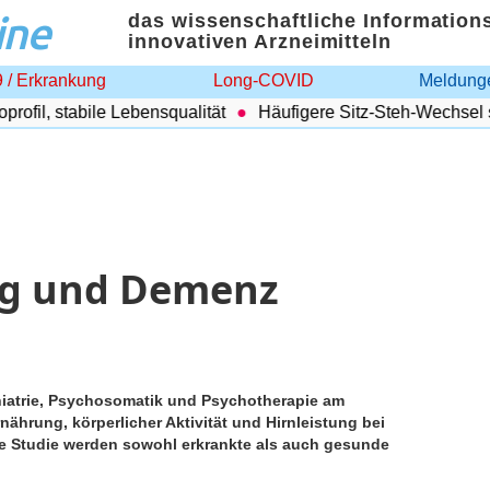
ine
das wissenschaftliche Information
innovativen Arzneimitteln
 / Erkrankung
Long-COVID
Meldunge
il, stabile Lebensqualität
Häufigere Sitz-Steh-Wechsel sen
ng und Demenz
chiatrie, Psychosomatik und Psychotherapie am
ährung, körperlicher Aktivität und Hirnleistung bei
die Studie werden sowohl erkrankte als auch gesunde