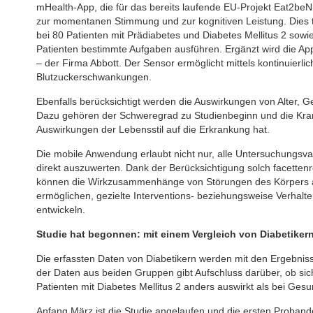
mHealth-App, die für das bereits laufende EU-Projekt Eat2be
zur momentanen Stimmung und zur kognitiven Leistung. Dies 
bei 80 Patienten mit Prädiabetes und Diabetes Mellitus 2 sowi
Patienten bestimmte Aufgaben ausführen. Ergänzt wird die App
– der Firma Abbott. Der Sensor ermöglicht mittels kontinuierli
Blutzuckerschwankungen.
Ebenfalls berücksichtigt werden die Auswirkungen von Alter,
Dazu gehören der Schweregrad zu Studienbeginn und die Krank
Auswirkungen der Lebensstil auf die Erkrankung hat.
Die mobile Anwendung erlaubt nicht nur, alle Untersuchungsvaria
direkt auszuwerten. Dank der Berücksichtigung solch facette
können die Wirkzusammenhänge von Störungen des Körpers au
ermöglichen, gezielte Interventions- beziehungsweise Verhal
entwickeln.
Studie hat begonnen: mit einem Vergleich von Diabetike
Die erfassten Daten von Diabetikern werden mit den Ergebnis
der Daten aus beiden Gruppen gibt Aufschluss darüber, ob si
Patienten mit Diabetes Mellitus 2 anders auswirkt als bei Ges
Anfang März ist die Studie angelaufen und die ersten Proban