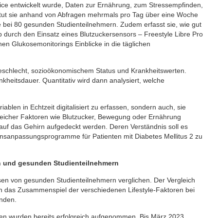
Nice entwickelt wurde, Daten zur Ernährung, zum Stressempfinden,
tut sie anhand von Abfragen mehrmals pro Tag über eine Woche
e bei 80 gesunden Studienteilnehmern. Zudem erfasst sie, wie gut
 durch den Einsatz eines Blutzuckersensors – Freestyle Libre Pro
chen Glukosemonitorings Einblicke in die täglichen
 Geschlecht, sozioökonomischem Status und Krankheitswerten.
heitsdauer. Quantitativ wird dann analysiert, welche
blen in Echtzeit digitalisiert zu erfassen, sondern auch, sie
nreicher Faktoren wie Blutzucker, Bewegung oder Ernährung
f das Gehirn aufgedeckt werden. Deren Verständnis soll es
tensanpassungsprogramme für Patienten mit Diabetes Mellitus 2 zu
rn und gesunden Studienteilnehmern
sen von gesunden Studienteilnehmern verglichen. Der Vergleich
ch das Zusammenspiel der verschiedenen Lifestyle-Faktoren bei
unden.
den wurden bereits erfolgreich aufgenommen. Bis März 2023