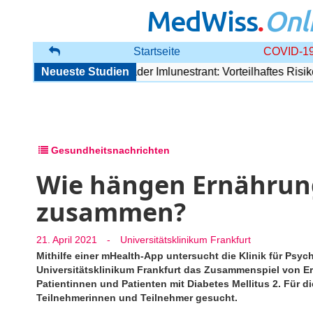
MedWiss
.
Onl
Startseite
COVID-19
Östrogenrezeptor-Degrader Imlunestrant: Vorteilhaftes Risikoprof
Neueste Studien
Gesundheitsnachrichten
Wie hängen Ernähru
zusammen?
21. April 2021
-
Universitätsklinikum Frankfurt
Mithilfe einer mHealth-App untersucht die Klinik für Psy
Universitätsklinikum Frankfurt das Zusammenspiel von Ern
Patientinnen und Patienten mit Diabetes Mellitus 2. Für 
Teilnehmerinnen und Teilnehmer gesucht.