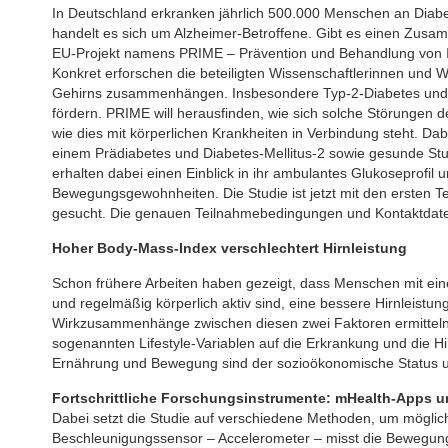
In Deutschland erkranken jährlich 500.000 Menschen an Diab
handelt es sich um Alzheimer-Betroffene. Gibt es einen Zus
EU-Projekt namens PRIME – Prävention und Behandlung von Ins
Konkret erforschen die beteiligten Wissenschaftlerinnen und 
Gehirns zusammenhängen. Insbesondere Typ-2-Diabetes und Fe
fördern. PRIME will herausfinden, wie sich solche Störungen d
wie dies mit körperlichen Krankheiten in Verbindung steht. D
einem Prädiabetes und Diabetes-Mellitus-2 sowie gesunde Stu
erhalten dabei einen Einblick in ihr ambulantes Glukoseprofi
Bewegungsgewohnheiten. Die Studie ist jetzt mit den ersten T
gesucht. Die genauen Teilnahmebedingungen und Kontaktdate
Hoher Body-Mass-Index verschlechtert Hirnleistung
Schon frühere Arbeiten haben gezeigt, dass Menschen mit ei
und regelmäßig körperlich aktiv sind, eine bessere Hirnleist
Wirkzusammenhänge zwischen diesen zwei Faktoren ermitteln. K
sogenannten Lifestyle-Variablen auf die Erkrankung und die 
Ernährung und Bewegung sind der sozioökonomische Status un
Fortschrittliche Forschungsinstrumente: mHealth-Apps u
Dabei setzt die Studie auf verschiedene Methoden, um möglic
Beschleunigungssensor – Accelerometer – misst die Bewegungs