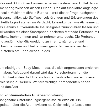
etes und 300.000 an Demenz – bei mindestens zwei Drittel davon
ammenhang zwischen diesen Leiden? Das auf fünf Jahre angelegte
ulin-Multimorbidität in Europa – wird dieser Frage nachgehen.
Wissenschaftler, wie Stoffwechselstörungen und Erkrankungen des
ttleibigkeit stehen im Verdacht, Erkrankungen wie Alzheimer zu
es Gehirns auf veränderte Insulinsignale zurückführen lassen und
abei werden mit einer Smartphone-basierten Methode Personen mit
dienteilnehmerinnen und -teilnehmer untersucht. Die Probanden
l und ausführliche Rückmeldung zu ihren Ernährungs- und
eilnehmerinnen und Teilnehmern gestartet, weitere werden
n stehen am Ende dieses Textes.
nem niedrigeren Body-Mass-Index, die sich angemessen ernähren
ung haben. Aufbauend darauf wird das Forscherteam nun die
onkret sollen die Untersuchungen feststellen, wie sich diese
Hirnleistung auswirken. Weitere wichtige Komponenten neben
d das Alter.
nd kontinuierliches Glukosemonitoring
hst genaue Untersuchungsergebnisse zu erzielen. Ein
daten über die App movisens xs. Gleichzeitig erfasst diese