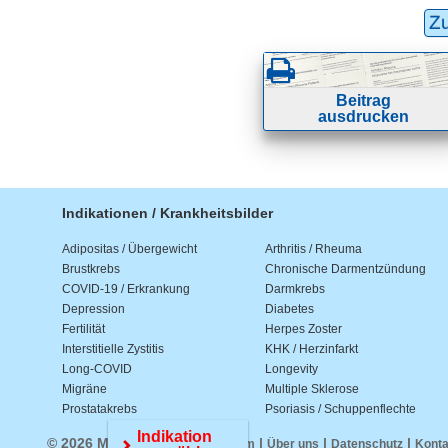
Z
Beitrag
ausdrucken
Indikationen / Krankheitsbilder
Adipositas / Übergewicht
Arthritis / Rheuma
Brustkrebs
Chronische Darmentzündung
COVID-19 / Erkrankung
Darmkrebs
Depression
Diabetes
Fertilität
Herpes Zoster
Interstitielle Zystitis
KHK / Herzinfarkt
Long-COVID
Longevity
Migräne
Multiple Sklerose
Prostatakrebs
Psoriasis / Schuppenflechte
Indikation
© 2026 Medwiss.de |
|
|
|
Impressum
Über uns
Datenschutz
Konta