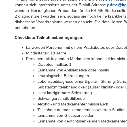
können sich Interessierte unter der E-Mail-Adresse
prime@kg
wenden. Bei möglichen Probanden für die PRIME Studie sollte e
2 diagnostiziert worden sein, sodass sie noch keine krankhei
diabetische Vorerkrankung werden gesucht. Die detaillierten B
entnehmen.
Checkliste Teilnahmebedingungen:
Es werden Personen mit einem Prädiabetes oder Diabet
Mindestalter: 18 Jahre
Personen mit folgenden Merkmalen können leider nicht 
Diabetes mellitus 1
Einnahme von Antidiabetika oder Insulin
neurologische Erkrankungen
Lebenszeitdiagnose einer Bipolar I Störung, Schi
Substanzmittelabhängigkeit (außer Nikotin- oder
nicht korrigierbare Sehstörung
Schwangerschaft/Stillende
Alkohol- und Medikamentenmissbrauch
Teilnahme an medikamentenassoziierten Studien 
Einnahme von Glucocorticoiden
Einnahme von gewichtssenkenden Medikamenten (i