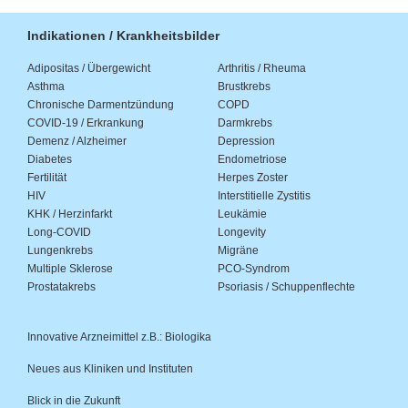
Indikationen / Krankheitsbilder
Adipositas / Übergewicht
Arthritis / Rheuma
Asthma
Brustkrebs
Chronische Darmentzündung
COPD
COVID-19 / Erkrankung
Darmkrebs
Demenz / Alzheimer
Depression
Diabetes
Endometriose
Fertilität
Herpes Zoster
HIV
Interstitielle Zystitis
KHK / Herzinfarkt
Leukämie
Long-COVID
Longevity
Lungenkrebs
Migräne
Multiple Sklerose
PCO-Syndrom
Prostatakrebs
Psoriasis / Schuppenflechte
Innovative Arzneimittel z.B.: Biologika
Neues aus Kliniken und Instituten
Blick in die Zukunft