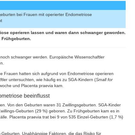
geburten bei Frauen mit operierter Endometriose
ht
riose operieren lassen und waren dann schwanger geworden.
d Frühgeburten.
 noch schwanger werden. Europäische Wissenschaftler
n.
Die Frauen hatten sich aufgrund von Endometriose operieren
ler untersuchten, wie häufig es zu SGA-Kindern (
Small for
swoche und Placenta praevia kam.
ometriose beeinflusst
n. Von den Geburten waren 31 Zwillingsgeburten. SGA-Kinder
Zwillings-Geburten (29 %) geboren. Zu Frühgeburten kam es in
lle. Placenta praevia trat bei 9 von 535 Einzel-Geburten (1,7 %)
-Geburten. Unabhängige Faktoren, die das Risiko für