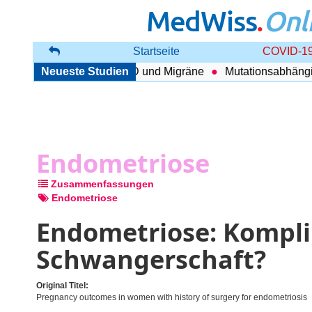
MedWiss
.
Onl
Startseite
COVID-19
nhang zwischen COPD und Migräne
Neueste Studien
Mutationsabhängig Th
Endometriose
Zusammenfassungen
Endometriose
Endometriose: Kompli
Schwangerschaft?
Original Titel:
Pregnancy outcomes in women with history of surgery for endometriosis