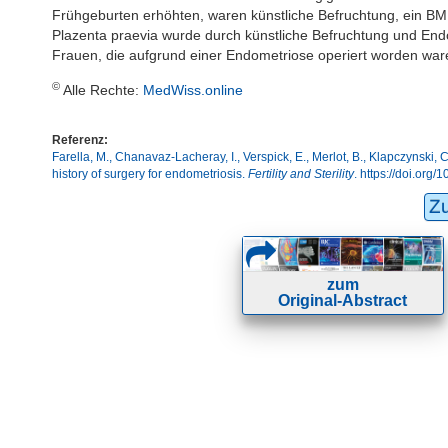
Frühgeburten erhöhten, waren künstliche Befruchtung, ein BM
Plazenta praevia wurde durch künstliche Befruchtung und Endo
Frauen, die aufgrund einer Endometriose operiert worden ware
©
Alle Rechte:
MedWiss.online
Referenz:
Farella, M., Chanavaz-Lacheray, I., Verspick, E., Merlot, B., Klapczynsk
history of surgery for endometriosis.
Fertility and Sterility
. https://doi.org/
Z
zum
Original-Abstract