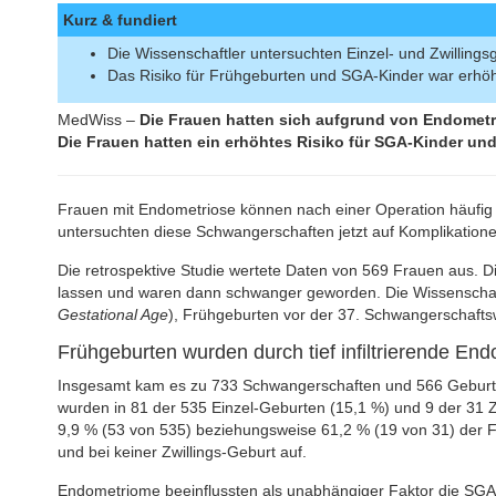
Kurz & fundiert
Die Wissenschaftler untersuchten Einzel- und Zwillings
Das Risiko für Frühgeburten und SGA-Kinder war erhö
MedWiss –
Die Frauen hatten sich aufgrund von Endomet
Die Frauen hatten ein erhöhtes Risiko für SGA-Kinder un
Frauen mit Endometriose können nach einer Operation häufig
untersuchten diese Schwangerschaften jetzt auf Komplikatione
Die retrospektive Studie wertete Daten von 569 Frauen aus. 
lassen und waren dann schwanger geworden. Die Wissenschaft
Gestational Age
), Frühgeburten vor der 37. Schwangerschaft
Frühgeburten wurden durch tief infiltrierende End
Insgesamt kam es zu 733 Schwangerschaften und 566 Geburte
wurden in 81 der 535 Einzel-Geburten (15,1 %) und 9 der 31 
9,9 % (53 von 535) beziehungsweise 61,2 % (19 von 31) der Fä
und bei keiner Zwillings-Geburt auf.
Endometriome beeinflussten als unabhängiger Faktor die SGA