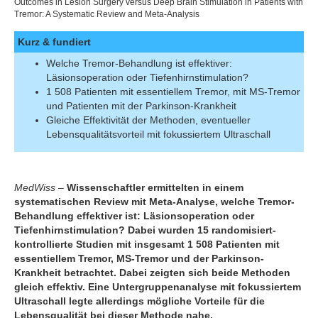
Outcomes in Lesion Surgery versus Deep Brain Stimulation in Patients with
Tremor: A Systematic Review and Meta-Analysis
Kurz & fundiert
Welche Tremor-Behandlung ist effektiver:
Läsionsoperation oder Tiefenhirnstimulation?
1 508 Patienten mit essentiellem Tremor, mit MS-Tremor
und Patienten mit der Parkinson-Krankheit
Gleiche Effektivität der Methoden, eventueller
Lebensqualitätsvorteil mit fokussiertem Ultraschall
MedWiss –
Wissenschaftler ermittelten in einem
systematischen Review mit Meta-Analyse, welche Tremor-
Behandlung effektiver ist: Läsionsoperation oder
Tiefenhirnstimulation? Dabei wurden 15 randomisiert-
kontrollierte Studien mit insgesamt 1 508 Patienten mit
essentiellem Tremor, MS-Tremor und der Parkinson-
Krankheit betrachtet. Dabei zeigten sich beide Methoden
gleich effektiv. Eine Untergruppenanalyse mit fokussiertem
Ultraschall legte allerdings mögliche Vorteile für die
Lebensqualität bei dieser Methode nahe.