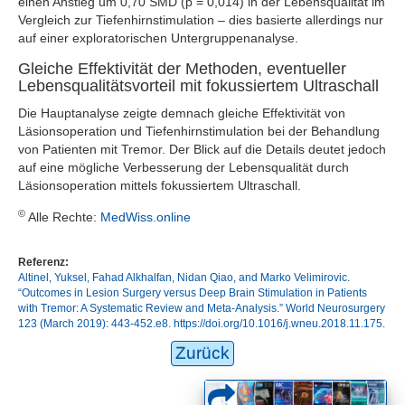
einen Anstieg um 0,70 SMD (p = 0,014) in der Lebensqualität im
Vergleich zur Tiefenhirnstimulation – dies basierte allerdings nur
auf einer exploratorischen Untergruppenanalyse.
Gleiche Effektivität der Methoden, eventueller
Lebensqualitätsvorteil mit fokussiertem Ultraschall
Die Hauptanalyse zeigte demnach gleiche Effektivität von
Läsionsoperation und Tiefenhirnstimulation bei der Behandlung
von Patienten mit Tremor. Der Blick auf die Details deutet jedoch
auf eine mögliche Verbesserung der Lebensqualität durch
Läsionsoperation mittels fokussiertem Ultraschall.
©
Alle Rechte:
MedWiss.online
Referenz:
Altinel, Yuksel, Fahad Alkhalfan, Nidan Qiao, and Marko Velimirovic.
“Outcomes in Lesion Surgery versus Deep Brain Stimulation in Patients
with Tremor: A Systematic Review and Meta-Analysis.” World Neurosurgery
123 (March 2019): 443-452.e8. https://doi.org/10.1016/j.wneu.2018.11.175.
Zurück