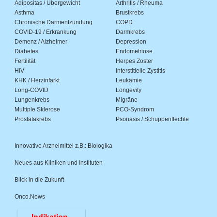
Adipositas / Übergewicht
Arthritis / Rheuma
Asthma
Brustkrebs
Chronische Darmentzündung
COPD
COVID-19 / Erkrankung
Darmkrebs
Demenz / Alzheimer
Depression
Diabetes
Endometriose
Fertilität
Herpes Zoster
HIV
Interstitielle Zystitis
KHK / Herzinfarkt
Leukämie
Long-COVID
Longevity
Lungenkrebs
Migräne
Multiple Sklerose
PCO-Syndrom
Prostatakrebs
Psoriasis / Schuppenflechte
Innovative Arzneimittel z.B.: Biologika
Neues aus Kliniken und Instituten
Blick in die Zukunft
Onco.News