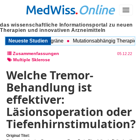
MedWiss
.
Online
Menü
das wissenschaftliche Informationsportal zu neuen
Therapien und innovativen Arzneimitteln
chen COPD und Migräne
Neueste Studien
Mutationsabhängig Therapie inten
Zusammenfassungen
05.12.22
Multiple Sklerose
Welche Tremor-
Behandlung ist
effektiver:
Läsionsoperation oder
Tiefenhirnstimulation?
Original Titel: