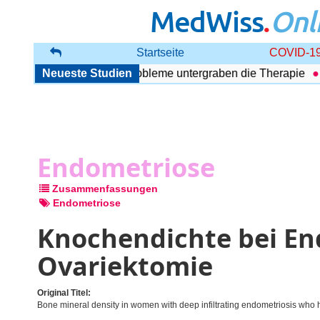
MedWiss
.
Onl
Startseite
COVID-19
 Störung: Begleitende Probleme untergraben die Therapie
Neueste Studien
U
Endometriose
Zusammenfassungen
Endometriose
Knochendichte bei En
Ovariektomie
Original Titel:
Bone mineral density in women with deep infiltrating endometriosis who