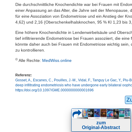
Die durchschnittliche Knochendichte war bei Frauen mit Endo
einer Anpassung an das Alter, die Jahre seit der Menopause, 
für eine Assoziation von Endometriose und ein Anstieg der Kn
4,62) und 2,16 (Oberschenkelhalsknochen, 95 % KI 1,23 bis 3,
Eine höhere Knochendichte in Lendenwirbelsäule und Obersche
tief infiltrierende Endometriose bei Frauen assoziiert, die ei
könnte daher auch bei Frauen mit Endometriose wichtig sein,
zu kontrollieren.
©
Alle Rechte:
MedWiss.online
Referenz:
Gosset, A., Escanes, C., Pouilles, J.-M., Vidal, F., Tanguy Le Gac, Y., Plu
deep infiltrating endometriosis who have undergone early bilateral ooph
https://doi.org/10.1097/GME.0000000000001696
Z
zum
Original-Abstract