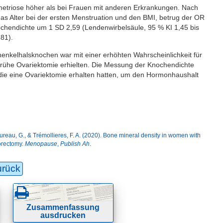
metriose höher als bei Frauen mit anderen Erkrankungen. Nach
das Alter bei der ersten Menstruation und den BMI, betrug der OR
ochendichte um 1 SD 2,59 (Lendenwirbelsäule, 95 % KI 1,45 bis
81).
nkelhalsknochen war mit einer erhöhten Wahrscheinlichkeit für
ne frühe Ovariektomie erhielten. Die Messung der Knochendichte
 die eine Ovariektomie erhalten hatten, um den Hormonhaushalt
-Bureau, G., & Trémollieres, F. A. (2020). Bone mineral density in women with
orectomy.
Menopause
,
Publish Ah
.
urück
Zusammenfassung
ausdrucken