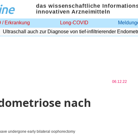
ine
das wissenschaftliche Information
innovativen Arzneimitteln
 / Erkrankung
Long-COVID
Meldunge
ltraschall auch zur Diagnose von tief-infiltrierender Endometrio
06.12.22
dometriose nach
 have undergone early bilateral oophorectomy