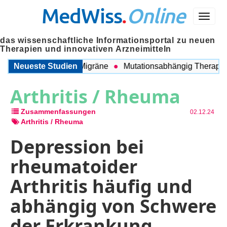
MedWiss
.
Online
Menü
das wissenschaftliche Informationsportal zu neuen
Therapien und innovativen Arzneimitteln
ischen COPD und Migräne
Neueste Studien
Mutationsabhängig Therapie int
Arthritis / Rheuma
Zusammenfassungen
02.12.24
Arthritis / Rheuma
Depression bei
rheumatoider
Arthritis häufig und
abhängig von Schwere
der Erkrankung