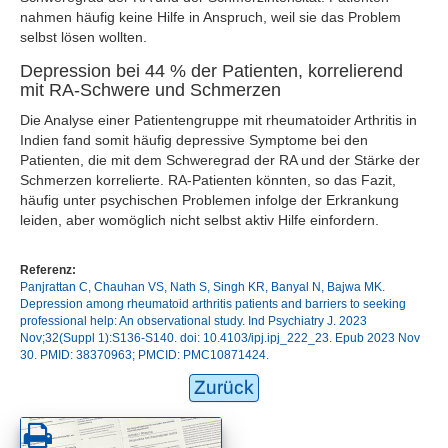
nahmen häufig keine Hilfe in Anspruch, weil sie das Problem
selbst lösen wollten.
Depression bei 44 % der Patienten, korrelierend
mit RA-Schwere und Schmerzen
Die Analyse einer Patientengruppe mit rheumatoider Arthritis in
Indien fand somit häufig depressive Symptome bei den
Patienten, die mit dem Schweregrad der RA und der Stärke der
Schmerzen korrelierte. RA-Patienten könnten, so das Fazit,
häufig unter psychischen Problemen infolge der Erkrankung
leiden, aber womöglich nicht selbst aktiv Hilfe einfordern.
Referenz:
Panjrattan C, Chauhan VS, Nath S, Singh KR, Banyal N, Bajwa MK.
Depression among rheumatoid arthritis patients and barriers to seeking
professional help: An observational study. Ind Psychiatry J. 2023
Nov;32(Suppl 1):S136-S140. doi: 10.4103/ipj.ipj_222_23. Epub 2023 Nov
30. PMID: 38370963; PMCID: PMC10871424.
Zurück