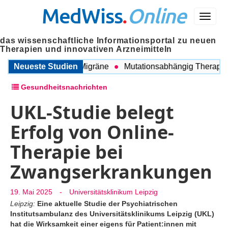
MedWiss
.
Online
Menü
das wissenschaftliche Informationsportal zu neuen
Therapien und innovativen Arzneimitteln
ischen COPD und Migräne
Neueste Studien
Mutationsabhängig Therapie int
Gesundheitsnachrichten
UKL-Studie belegt
Erfolg von Online-
Therapie bei
Zwangserkrankungen
19. Mai 2025
-
Universitätsklinikum Leipzig
Leipzig:
Eine aktuelle Studie der Psychiatrischen
Institutsambulanz des Universitätsklinikums Leipzig (UKL)
hat die Wirksamkeit einer eigens für Patient:innen mit