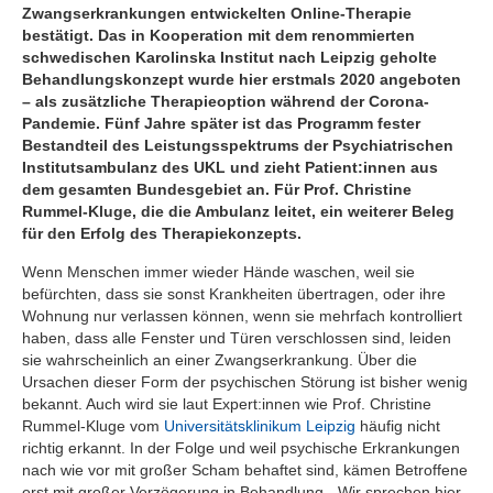
Zwangserkrankungen entwickelten Online-Therapie
bestätigt. Das in Kooperation mit dem renommierten
schwedischen Karolinska Institut nach Leipzig geholte
Behandlungskonzept wurde hier erstmals 2020 angeboten
– als zusätzliche Therapieoption während der Corona-
Pandemie. Fünf Jahre später ist das Programm fester
Bestandteil des Leistungsspektrums der Psychiatrischen
Institutsambulanz des UKL und zieht Patient:innen aus
dem gesamten Bundesgebiet an. Für Prof. Christine
Rummel-Kluge, die die Ambulanz leitet, ein weiterer Beleg
für den Erfolg des Therapiekonzepts.
Wenn Menschen immer wieder Hände waschen, weil sie
befürchten, dass sie sonst Krankheiten übertragen, oder ihre
Wohnung nur verlassen können, wenn sie mehrfach kontrolliert
haben, dass alle Fenster und Türen verschlossen sind, leiden
sie wahrscheinlich an einer Zwangserkrankung. Über die
Ursachen dieser Form der psychischen Störung ist bisher wenig
bekannt. Auch wird sie laut Expert:innen wie Prof. Christine
Rummel-Kluge vom
Universitätsklinikum Leipzig
häufig nicht
richtig erkannt. In der Folge und weil psychische Erkrankungen
nach wie vor mit großer Scham behaftet sind, kämen Betroffene
erst mit großer Verzögerung in Behandlung. „Wir sprechen hier