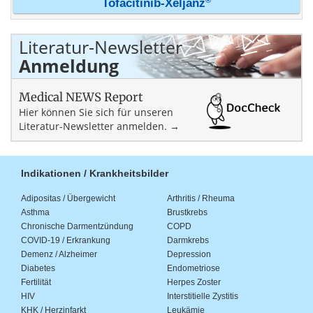
Tofacitinib-Xeljanz
Literatur-Newsletter
Anmeldung
Medical NEWS Report
Hier können Sie sich für unseren
Literatur-Newsletter anmelden. →
Indikationen / Krankheitsbilder
Adipositas / Übergewicht
Arthritis / Rheuma
Asthma
Brustkrebs
Chronische Darmentzündung
COPD
COVID-19 / Erkrankung
Darmkrebs
Demenz / Alzheimer
Depression
Diabetes
Endometriose
Fertilität
Herpes Zoster
HIV
Interstitielle Zystitis
KHK / Herzinfarkt
Leukämie