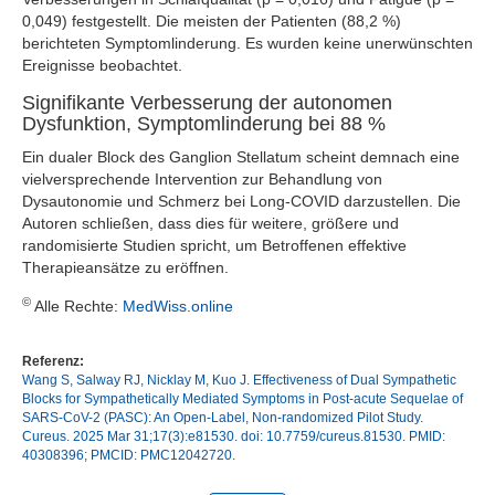
0,049) festgestellt. Die meisten der Patienten (88,2 %)
berichteten Symptomlinderung. Es wurden keine unerwünschten
Ereignisse beobachtet.
Signifikante Verbesserung der autonomen
Dysfunktion, Symptomlinderung bei 88 %
Ein dualer Block des Ganglion Stellatum scheint demnach eine
vielversprechende Intervention zur Behandlung von
Dysautonomie und Schmerz bei Long-COVID darzustellen. Die
Autoren schließen, dass dies für weitere, größere und
randomisierte Studien spricht, um Betroffenen effektive
Therapieansätze zu eröffnen.
©
Alle Rechte:
MedWiss.online
Referenz:
Wang S, Salway RJ, Nicklay M, Kuo J. Effectiveness of Dual Sympathetic
Blocks for Sympathetically Mediated Symptoms in Post-acute Sequelae of
SARS-CoV-2 (PASC): An Open-Label, Non-randomized Pilot Study.
Cureus. 2025 Mar 31;17(3):e81530. doi: 10.7759/cureus.81530. PMID:
40308396; PMCID: PMC12042720.