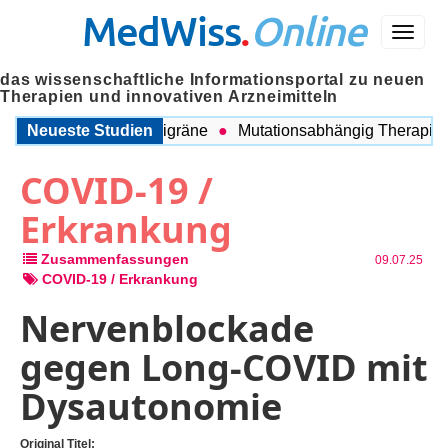
MedWiss
.
Online
Menü
das wissenschaftliche Informationsportal zu neuen
Therapien und innovativen Arzneimitteln
chen COPD und Migräne
Neueste Studien
Mutationsabhängig Therapie inten
COVID-19 /
Erkrankung
Zusammenfassungen
09.07.25
COVID-19 / Erkrankung
Nervenblockade
gegen Long-COVID mit
Dysautonomie
Original Titel: