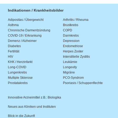
Indikationen / Krankheitsbilder
Adipositas / Übergewicht
Arthritis / Rheuma
Asthma
Brustkrebs
Chronische Darmentzündung
COPD
COVID-19 / Erkrankung
Darmkrebs
Demenz / Alzheimer
Depression
Diabetes
Endometriose
Fertilität
Herpes Zoster
HIV
Interstitielle Zystitis
KHK / Herzinfarkt
Leukämie
Long-COVID
Longevity
Lungenkrebs
Migräne
Multiple Sklerose
PCO-Syndrom
Prostatakrebs
Psoriasis / Schuppenflechte
Innovative Arzneimittel z.B.: Biologika
Neues aus Kliniken und Instituten
Blick in die Zukunft