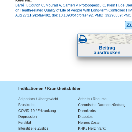
Referenz:
Barré T, Couton C, Mourad A, Carrieri P, Protopopescu C, Klein H, de Die
on Health-related Quality of Life of People With Long-term Controlled HI
Aug 27;11(9):ofae492. doi: 10.1093/ofid/ofae492. PMID: 39296339; P
Z
Beitrag
ausdrucken
Indikationen / Krankheitsbilder
Adipositas / Übergewicht
Arthritis / Rheuma
Brustkrebs
Chronische Darmentzündung
COVID-19 / Erkrankung
Darmkrebs
Depression
Diabetes
Fertilität
Herpes Zoster
Interstitielle Zystitis
KHK / Herzinfarkt