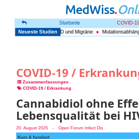
MedWiss
.
Onl
Startseite
COVID-19
enhang zwischen COPD und Migräne
Neueste Studien
Mutationsabhängig T
COVID-19 / Erkrankun
Zusammenfassungen
COVID-19 / Erkrankung
Cannabidiol ohne Effe
Lebensqualität bei HI
20. August 2025
-
Open Forum Infect Dis
Kurz & fundiert