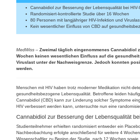
Cannabidiol zur Besserung der Lebensqualität bei HIV-I
Randomisiert-kontrollierte Studie über 16 Wochen
80 Personen mit langjähriger HIV-Infektion und Virusla
Kein wesentlicher Einfluss von CBD auf gesundheitsbe
MedWiss
–
Zweimal täglich eingenommenes Cannabidiol zeig
Wochen keinen wesentlichen Einfluss auf die gesundhei
Viruslast unter der Nachweisgrenze. Jedoch konnten positi
werden.
Menschen mit HIV haben trotz moderner Medikation nicht-detek
gesundheitsbezogene Lebensqualität. Betroffene leiden häufi
Cannabidiol (CBD) kann zur Linderung solcher Symptome eing
HIV verbessert werden kann, untersuchte nun eine randomisiert
Cannabidiol zur Besserung der Lebensqualität bei
Studienteilnehmer erhielten randomisiert entweder ein Placeb
Nachbeobachtung erfolgte anschließend für weitere 4 Wochen
Wissenschaftler zu Beginn der Studie, nach 12 Wochen sowie 