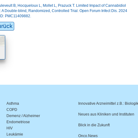
uleveult B, Hocqueloux L, Mollet L, Prazuck T. Limited Impact of Cannabidiol
V: A Double-blind, Randomized, Controlled Trial. Open Forum Infect Dis. 2024
MCID: PMC11409882.
urück
Asthma
Innovative Arzneimittel z.B.: Biologi
COPD
Neues aus Kliniken und Instituten
Demenz / Alzheimer
Endometriose
Blick in die Zukunft
HIV
Leukämie
Onco.News