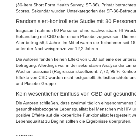
(36-Item Short Form Health Survey, SF-36). Primär betrachte
Scores. Sekundär wurden Unterkategorien der SF-36-Befragun
Randomisiert-kontrollierte Studie mit 80 Person
Insgesamt nahmen 80 Personen ohne nachweisbare HI-Viruslast
Behandlung mit CBD oder einem Placebo zugewiesen. Die meis
Alter betrug 56,4 Jahre. Im Mittel waren die Teilnehmer seit 18,
unter der Nachweisgrenze vor 12,2 Jahren.
Die Autoren fanden keinen Effekt von CBD auf eine der unte
Befragung. Allerdings war in der sekundären Analyse die Einn
Wochen assoziiert (Regressionskoeffizient: 7,72; 95 % Konfidenz
Effekte von CBD wurden nicht festgestellt. Selbstberichtete u
und Placebo-Gruppe.
Kein wesentlicher Einfluss von CBD auf gesundh
Die Autoren schließen, dass zweimal täglich eingenommenes C
gesundheitsbezogene Lebensqualität bei Menschen mit HIV un
positive Effekte auf die körperliche Funktionalität festgestell
Lebensqualität zu Beginn sollten die Ergebnisse überprüfen.