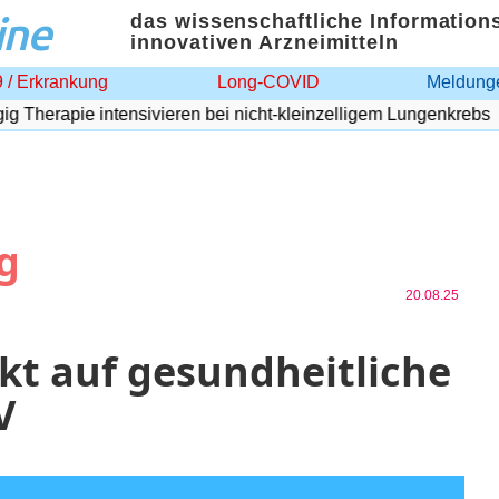
ine
das wissenschaftliche Information
innovativen Arzneimitteln
 / Erkrankung
Long-COVID
Meldunge
herapie intensivieren bei nicht-kleinzelligem Lungenkrebs
g
20.08.25
kt auf gesundheitliche
V