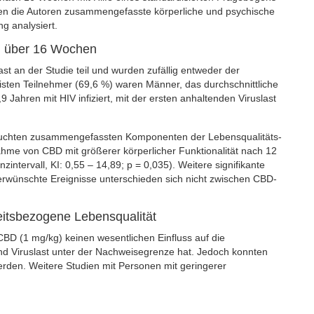
ten die Autoren zusammengefasste körperliche und psychische
g analysiert.
en über 16 Wochen
 an der Studie teil und wurden zufällig entweder der
ten Teilnehmer (69,6 %) waren Männer, das durchschnittliche
9 Jahren mit HIV infiziert, mit der ersten anhaltenden Viruslast
rsuchten zusammengefassten Komponenten der Lebensqualitäts-
ahme von CBD mit größerer körperlicher Funktionalität nach 12
intervall, KI: 0,55 – 14,89; p = 0,035). Weitere signifikante
nerwünschte Ereignisse unterschieden sich nicht zwischen CBD-
eitsbezogene Lebensqualität
BD (1 mg/kg) keinen wesentlichen Einfluss auf die
d Viruslast unter der Nachweisegrenze hat. Jedoch konnten
t werden. Weitere Studien mit Personen mit geringerer