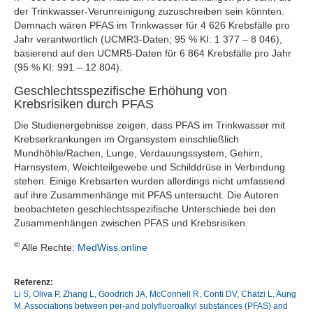
der Trinkwasser-Verunreinigung zuzuschreiben sein könnten.
Demnach wären PFAS im Trinkwasser für 4 626 Krebsfälle pro
Jahr verantwortlich (UCMR3-Daten; 95 % KI: 1 377 – 8 046),
basierend auf den UCMR5-Daten für 6 864 Krebsfälle pro Jahr
(95 % KI: 991 – 12 804).
Geschlechtsspezifische Erhöhung von
Krebsrisiken durch PFAS
Die Studienergebnisse zeigen, dass PFAS im Trinkwasser mit
Krebserkrankungen im Organsystem einschließlich
Mundhöhle/Rachen, Lunge, Verdauungssystem, Gehirn,
Harnsystem, Weichteilgewebe und Schilddrüse in Verbindung
stehen. Einige Krebsarten wurden allerdings nicht umfassend
auf ihre Zusammenhänge mit PFAS untersucht. Die Autoren
beobachteten geschlechtsspezifische Unterschiede bei den
Zusammenhängen zwischen PFAS und Krebsrisiken.
©
Alle Rechte:
MedWiss.online
Referenz:
Li S, Oliva P, Zhang L, Goodrich JA, McConnell R, Conti DV, Chatzi L, Aung
M. Associations between per-and polyfluoroalkyl substances (PFAS) and