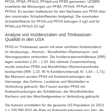
PFOA, PFNA, PFHxS, PFHpA und PFBS gemessen. UCMR5
erweiterte die Messungen um PFBA, PFHxA, PFPeA und
PFPeS. Es wurden Indikatoren für den Nachweis von PFAS über
den maximalen Schadstoffwerten festgelegt. Die maximalen
Schadstoffwerte für PFOA und PFOS betrugen 4 ng/l und für
PFNA und PFHxS 10 ng/l.
Analyse von Inzidenzraten und Trinkwasser-
Qualität in den USA
PFAS im Trinkwasser waren mit einer erhöhten Krebsinzidenz
im Verdauungs-, Hormon-, Mundhöhlen-/Rachenraum- und
Atmungssystem verbunden. Die Inzidenzratenverhältnisse (IRR)
lagen zwischen 1,02 – 1,33. Der stärkste Zusammenhang
wurde zwischen PFBS und Mundhöhlen-/Rachenraumkrebs
beobachtet (IRR: 1,33; 95 % Konfidenzintervall, KI: 1,04 – 1,71).
Bei Männern wurden PFAS mit Krebserkrankungen der
Harnwege, des Gehirns, Leukämie und Weichteilen in
Verbindung gebracht. Bei Frauen wurden PFAS mit
Krebserkrankungen der Schilddrüse, der Mundhöhle/des
Rachens und des Weichteilgewebes in Verbindung gebracht.
Die Autoren ermittelten für die gesamte US-Population (in 2023
n = 339 996 563) die Rate an Krebserkrankungen pro Jahr, die