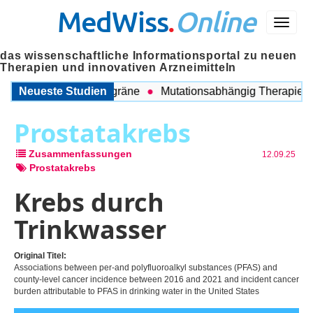
MedWiss
.
Online
Menü
das wissenschaftliche Informationsportal zu neuen
Therapien und innovativen Arzneimitteln
chen COPD und Migräne
Neueste Studien
Mutationsabhängig Therapie inten
Prostatakrebs
Zusammenfassungen
12.09.25
Prostatakrebs
Krebs durch
Trinkwasser
Original Titel:
Associations between per-and polyfluoroalkyl substances (PFAS) and
county-level cancer incidence between 2016 and 2021 and incident cancer
burden attributable to PFAS in drinking water in the United States