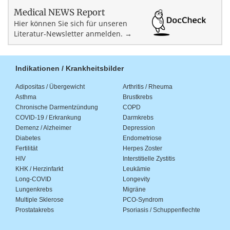
Medical NEWS Report
Hier können Sie sich für unseren
Literatur-Newsletter anmelden. →
Indikationen / Krankheitsbilder
Adipositas / Übergewicht
Arthritis / Rheuma
Asthma
Brustkrebs
Chronische Darmentzündung
COPD
COVID-19 / Erkrankung
Darmkrebs
Demenz / Alzheimer
Depression
Diabetes
Endometriose
Fertilität
Herpes Zoster
HIV
Interstitielle Zystitis
KHK / Herzinfarkt
Leukämie
Long-COVID
Longevity
Lungenkrebs
Migräne
Multiple Sklerose
PCO-Syndrom
Prostatakrebs
Psoriasis / Schuppenflechte