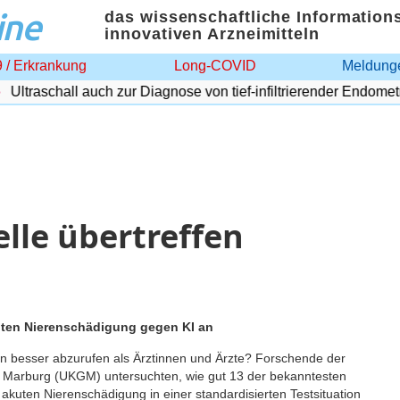
ine
das wissenschaftliche Information
innovativen Arzneimitteln
 / Erkrankung
Long-COVID
Meldunge
ltraschall auch zur Diagnose von tief-infiltrierender Endometrio
lle übertreffen
uten Nierenschädigung gegen KI an
en besser abzurufen als Ärztinnen und Ärzte? Forschende der
d Marburg (UKGM) untersuchten, wie gut 13 der bekanntesten
 akuten Nierenschädigung in einer standardisierten Testsituation