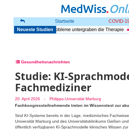
MedWiss
.
Onl
Startseite
COVID-19
 Störung: Begleitende Probleme untergraben die Therapie
Neueste Studien
U
Gesundheitsnachrichten
Studie: KI-Sprachmode
Fachmediziner
20. April 2026
-
Philipps-Universität Marburg
Fachkongressteilnehmende treten im Wissenstest zur ak
Sind KI-Systeme bereits in der Lage, medizinisches Fachwiss
Universität Marburg und des Universitätsklinikums Gießen un
öffentlich verfügbaren KI-Sprachmodelle klinisches Wissen zur