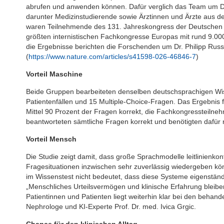
abrufen und anwenden können. Dafür verglich das Team um Dr.
darunter Medizinstudierende sowie Ärztinnen und Ärzte aus de
waren Teilnehmende des 131. Jahreskongress der Deutschen Ge
größten internistischen Fachkongresse Europas mit rund 9.00
die Ergebnisse berichten die Forschenden um Dr. Philipp Russ u
(
https://www.nature.com/articles/s41598-026-46846-7
)
Vorteil Maschine
Beide Gruppen bearbeiteten denselben deutschsprachigen Wis
Patientenfällen und 15 Multiple-Choice-Fragen. Das Ergebnis f
Mittel 90 Prozent der Fragen korrekt, die Fachkongressteilne
beantworteten sämtliche Fragen korrekt und benötigten dafür n
Vorteil Mensch
Die Studie zeigt damit, dass große Sprachmodelle leitlinienko
Fragesituationen inzwischen sehr zuverlässig wiedergeben kö
im Wissenstest nicht bedeutet, dass diese Systeme eigenständi
„Menschliches Urteilsvermögen und klinische Erfahrung bleibe
Patientinnen und Patienten liegt weiterhin klar bei den behand
Nephrologe und KI-Experte Prof. Dr. med. Ivica Grgic.
Chance für den klinischen Alltag