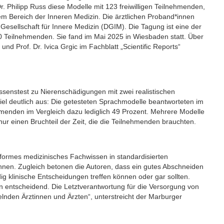
 Philipp Russ diese Modelle mit 123 freiwilligen Teilnehmenden,
m Bereich der Inneren Medizin. Die ärztlichen Proband*innen
sellschaft für Innere Medizin (DGIM). Die Tagung ist eine der
0 Teilnehmenden. Sie fand im Mai 2025 in Wiesbaden statt. Über
nd Prof. Dr. Ivica Grgic im Fachblatt „Scientific Reports“
senstest zu Nierenschädigungen mit zwei realistischen
iel deutlich aus: Die getesteten Sprachmodelle beantworteten im
hmenden im Vergleich dazu lediglich 49 Prozent. Mehrere Modelle
ur einen Bruchteil der Zeit, die die Teilnehmenden brauchten.
nformes medizinisches Fachwissen in standardisierten
nnen. Zugleich betonen die Autoren, dass ein gutes Abschneiden
g klinische Entscheidungen treffen können oder gar sollten.
n entscheidend. Die Letztverantwortung für die Versorgung von
elnden Ärztinnen und Ärzten“, unterstreicht der Marburger