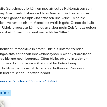
„Große Sprachmodelle können medizinisches Faktenwissen sehr
lltag. Gleichzeitig haben sie klare Grenzen: Sie können unter
 seiner ganzen Komplexität erfassen und keine Empathie
t nicht, worum es einem Menschen wirklich geht. Genau deshalb
n. Richtig eingesetzt könnte es uns aber mehr Zeit für das geben,
ksamkeit, Zuwendung und menschliche Nähe.“
heutiger Perspektive in erster Linie als unterstützendes
 angesichts der hohen Innovationsdynamik einer verlässlichen
age bislang noch begrenzt. Offen bleibt, ob und in welchem
n werden und inwieweit eine solche Entwicklung
 die klinische Praxis ist daher als schrittweiser Prozess zu
hen und ethischen Reflexion bedarf.
ture.com/articles/s41598-026-46846-7
urück