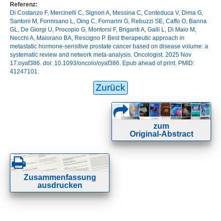
Referenz:
Di Costanzo F, Mercinelli C, Signori A, Messina C, Conteduca V, Dima G,
Santoni M, Formisano L, Oing C, Fornarini G, Rebuzzi SE, Caffo O, Banna
GL, De Giorgi U, Procopio G, Montorsi F, Briganti A, Galli L, Di Maio M,
Necchi A, Maiorano BA, Rescigno P. Best therapeutic approach in
metastatic hormone-sensitive prostate cancer based on disease volume: a
systematic review and network meta-analysis. Oncologist. 2025 Nov
17:oyaf386. doi: 10.1093/oncolo/oyaf386. Epub ahead of print. PMID:
41247101.
Zurück
zum
Original-Abstract
Zusammenfassung
ausdrucken