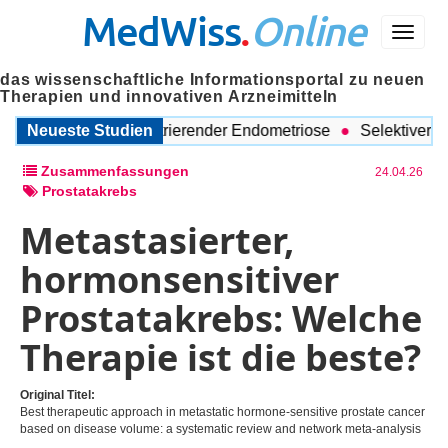
MedWiss
.
Online
Menü
das wissenschaftliche Informationsportal zu neuen
Therapien und innovativen Arzneimitteln
agnose von tief-infiltrierender Endometriose
Neueste Studien
Selektiver Östr
Zusammenfassungen
24.04.26
Prostatakrebs
Metastasierter,
hormonsensitiver
Prostatakrebs: Welche
Therapie ist die beste?
Original Titel:
Best therapeutic approach in metastatic hormone-sensitive prostate cancer
based on disease volume: a systematic review and network meta-analysis