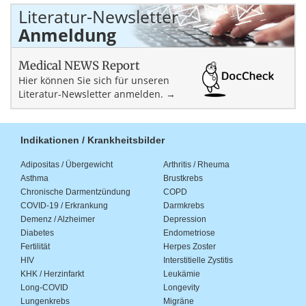
Literatur-Newsletter
Anmeldung
Medical NEWS Report
Hier können Sie sich für unseren
Literatur-Newsletter anmelden. →
Indikationen / Krankheitsbilder
Adipositas / Übergewicht
Arthritis / Rheuma
Asthma
Brustkrebs
Chronische Darmentzündung
COPD
COVID-19 / Erkrankung
Darmkrebs
Demenz / Alzheimer
Depression
Diabetes
Endometriose
Fertilität
Herpes Zoster
HIV
Interstitielle Zystitis
KHK / Herzinfarkt
Leukämie
Long-COVID
Longevity
Lungenkrebs
Migräne