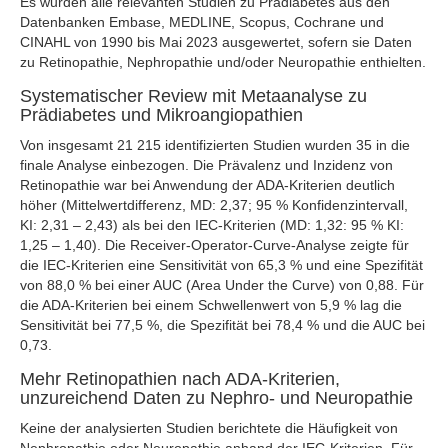
Es wurden alle relevanten Studien zu Prädiabetes aus den
Datenbanken Embase, MEDLINE, Scopus, Cochrane und
CINAHL von 1990 bis Mai 2023 ausgewertet, sofern sie Daten
zu Retinopathie, Nephropathie und/oder Neuropathie enthielten.
Systematischer Review mit Metaanalyse zu
Prädiabetes und Mikroangiopathien
Von insgesamt 21 215 identifizierten Studien wurden 35 in die
finale Analyse einbezogen. Die Prävalenz und Inzidenz von
Retinopathie war bei Anwendung der ADA-Kriterien deutlich
höher (Mittelwertdifferenz, MD: 2,37; 95 % Konfidenzintervall,
KI: 2,31 – 2,43) als bei den IEC-Kriterien (MD: 1,32: 95 % KI:
1,25 – 1,40). Die Receiver-Operator-Curve-Analyse zeigte für
die IEC-Kriterien eine Sensitivität von 65,3 % und eine Spezifität
von 88,0 % bei einer AUC (Area Under the Curve) von 0,88. Für
die ADA-Kriterien bei einem Schwellenwert von 5,9 % lag die
Sensitivität bei 77,5 %, die Spezifität bei 78,4 % und die AUC bei
0,73.
Mehr Retinopathien nach ADA-Kriterien,
unzureichend Daten zu Nephro- und Neuropathie
Keine der analysierten Studien berichtete die Häufigkeit von