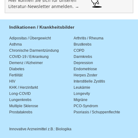
Hier können Sie sich für unseren
Literatur-Newsletter anmelden. →
Indikationen / Krankheitsbilder
Adipositas / Übergewicht
Arthritis / Rheuma
Asthma
Brustkrebs
Chronische Darmentzündung
COPD
COVID-19 / Erkrankung
Darmkrebs
Demenz / Alzheimer
Depression
Diabetes
Endometriose
Fertilität
Herpes Zoster
HIV
Interstitielle Zystitis
KHK / Herzinfarkt
Leukämie
Long-COVID
Longevity
Lungenkrebs
Migräne
Multiple Sklerose
PCO-Syndrom
Prostatakrebs
Psoriasis / Schuppenflechte
Innovative Arzneimittel z.B.: Biologika