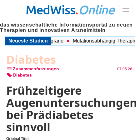
MedWiss
.
Online
Menü
das wissenschaftliche Informationsportal zu neuen
Therapien und innovativen Arzneimitteln
chen COPD und Migräne
Neueste Studien
Mutationsabhängig Therapie inten
Diabetes
Zusammenfassungen
07.05.26
Diabetes
Frühzeitigere
Augenuntersuchungen
bei Prädiabetes
sinnvoll
Original Titel: