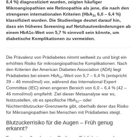
6,4 %) diagnostiziert wurden, zeigten häufiger
Mikroangiopathien wie Retinopathie als jene, die nach den
strengeren internationalen Kriterien (HbA
6,0 – 6,4 %)
1c
klassifiziert wurden. Die Studienlage deutet darauf hin,
dass ein früheres Screening auf Netzhautveränderungen ab
einem HbA1c-Wert von 5,7 % sinnvoll sein könnte, um
diabetische Komplikationen zu vermeiden.
Die Prävalenz von Prädiabetes nimmt weltweit zu und birgt ein
erhöhtes Risiko für mikroangiopathische Komplikationen. Nach
den Kriterien der American Diabetes Association (ADA) liegt
Prädiabetes bei einem HbA
-Wert von 5,7 – 6,4 % (entspricht
1c
39 – 46 mmol/mol) vor, während das International Expert
Committee (IEC) einen engeren Bereich von 6,0 – 6,4 % (42 –
46 mmol/mol) empfiehlt. Ziel dieser Metaanalyse war es,
festzustellen, ob es spezifische HbA
– oder
1c
Nüchternblutzucker-Grenzwerte gibt, oberhalb derer das Risiko
für Mikroangiopathien bei Menschen mit Prädiabetes steigt.
Blutzuckerrisiko für die Augen – Früh genug
erkannt?