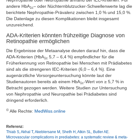
Nephropathie oder Neuropathie anhand der IEC-Kriterien. Für
andere HbA
– oder Nüchternblutzucker-Schwellenwerte lag die
1c
berichtete Nephropathie-Prävalenz zwischen 1,0 % und 15,0 %.
Die Datenlage zu diesen Komplikationen bleibt insgesamt
unzureichend.
ADA-Kriterien könnten frühzeitige Diagnose von
Retinopathie ermöglichen
Die Ergebnisse der Metaanalyse deuten darauf hin, dass die
ADA-Kriterien (HbA
5,7 – 6,4 %) empfindlicher für die
1c
Früherkennung von Retinopathie bei Menschen mit Prädiabetes
sind als die strengeren IEC-Kriterien (6,0 – 6,4 %). Eine
augenärztliche Vorsorgeuntersuchung könnte laut der
Studienautoren bereits ab einem HbA
-Wert von ≥ 5,7 % in
1c
Betracht gezogen werden. Weitere Studien zur Untersuchung
von Nephropathie und Neuropathie bei Prädiabetes sind
dringend erforderlich.
©
Alle Rechte:
MedWiss.online
Referenz:
Thiab S, Akhal T, Akeblersane M, Sheth H, Atkin SL, Butler AE.
Microvascular complications in prediabetes: a systematic review & meta-