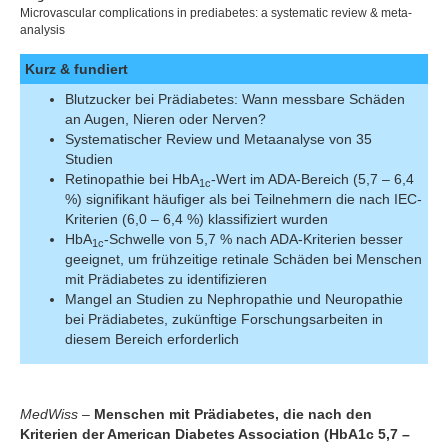
Microvascular complications in prediabetes: a systematic review & meta-
analysis
Kurz & fundiert
Blutzucker bei Prädiabetes: Wann messbare Schäden
an Augen, Nieren oder Nerven?
Systematischer Review und Metaanalyse von 35
Studien
Retinopathie bei HbA
-Wert im ADA-Bereich (5,7 – 6,4
1c
%) signifikant häufiger als bei Teilnehmern die nach IEC-
Kriterien (6,0 – 6,4 %) klassifiziert wurden
HbA
-Schwelle von 5,7 % nach ADA-Kriterien besser
1c
geeignet, um frühzeitige retinale Schäden bei Menschen
mit Prädiabetes zu identifizieren
Mangel an Studien zu Nephropathie und Neuropathie
bei Prädiabetes, zukünftige Forschungsarbeiten in
diesem Bereich erforderlich
MedWiss
–
Menschen mit Prädiabetes, die nach den
Kriterien der American Diabetes Association (HbA1c 5,7 –