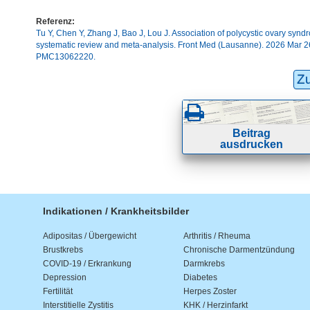
Referenz:
Tu Y, Chen Y, Zhang J, Bao J, Lou J. Association of polycystic ovary sy
systematic review and meta-analysis. Front Med (Lausanne). 2026 Mar
PMC13062220.
Z
Beitrag
ausdrucken
Indikationen / Krankheitsbilder
Adipositas / Übergewicht
Arthritis / Rheuma
Brustkrebs
Chronische Darmentzündung
COVID-19 / Erkrankung
Darmkrebs
Depression
Diabetes
Fertilität
Herpes Zoster
Interstitielle Zystitis
KHK / Herzinfarkt