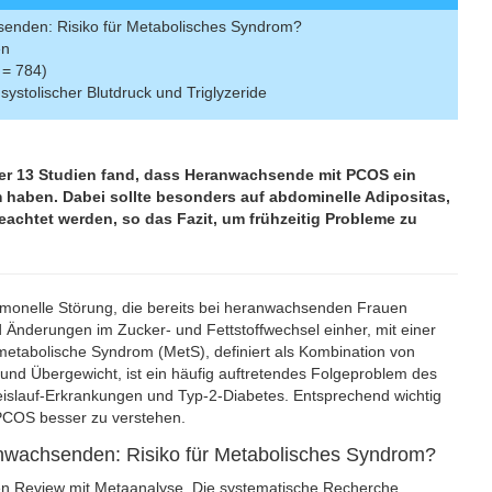
enden: Risiko für Metabolisches Syndrom?
en
 = 784)
stolischer Blutdruck und Triglyzeride
er 13 Studien fand, dass Heranwachsende mit PCOS ein
 haben. Dabei sollte besonders auf abdominelle Adipositas,
eachtet werden, so das Fazit, um frühzeitig Probleme zu
rmonelle Störung, die bereits bei heranwachsenden Frauen
 Änderungen im Zucker- und Fettstoffwechsel einher, mit einer
tabolische Syndrom (MetS), definiert als Kombination von
und Übergewicht, ist ein häufig auftretendes Folgeproblem des
reislauf-Erkrankungen und Typ-2-Diabetes. Entsprechend wichtig
 PCOS besser zu verstehen.
nwachsenden: Risiko für Metabolisches Syndrom?
hen Review mit Metaanalyse. Die systematische Recherche