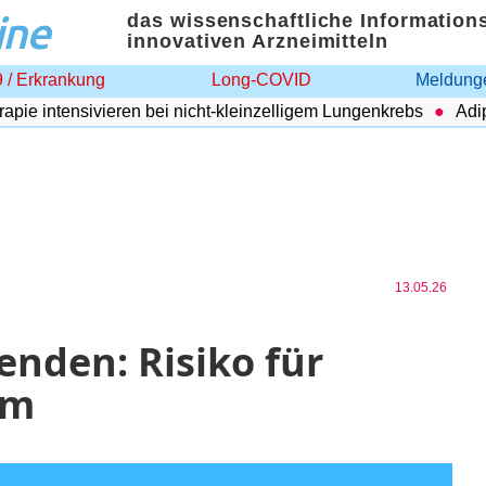
ine
das wissenschaftliche Information
innovativen Arzneimitteln
 / Erkrankung
Long-COVID
Meldunge
 intensivieren bei nicht-kleinzelligem Lungenkrebs
Adipos
13.05.26
nden: Risiko für
om