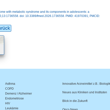
ndrome with metabolic syndrome and its components in adolescents: a
 26;13:1736558. doi: 10.3389/fmed.2026.1736558. PMID: 41970391; PMCID:
urück
Asthma
Innovative Arzneimittel z.B.: Biologi
COPD
Neues aus Kliniken und Instituten
Demenz / Alzheimer
Endometriose
Blick in die Zukunft
HIV
Leukämie
Onco.News