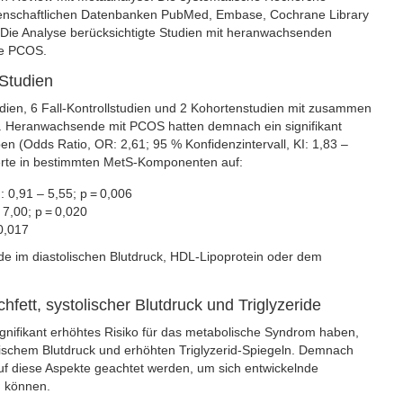
ssenschaftlichen Datenbanken PubMed, Embase, Cochrane Library
 Die Analyse berücksichtigte Studien mit heranwachsenden
ne PCOS.
Studien
dien, 6 Fall-Kontrollstudien und 2 Kohortenstudien mit zusammen
). Heranwachsende mit PCOS hatten demnach ein signifikant
en (Odds Ratio, OR: 2,61; 95 % Konfidenzintervall, KI: 1,83 –
Werte in bestimmten MetS-Komponenten auf:
: 0,91 – 5,55; p = 0,006
7,00; p = 0,020
 0,017
ede im diastolischen Blutdruck, HDL-Lipoprotein oder dem
tt, systolischer Blutdruck und Triglyzeride
nifikant erhöhtes Risiko für das metabolische Syndrom haben,
olischem Blutdruck und erhöhten Triglyzerid-Spiegeln. Demnach
f diese Aspekte geachtet werden, um sich entwickelnde
u können.