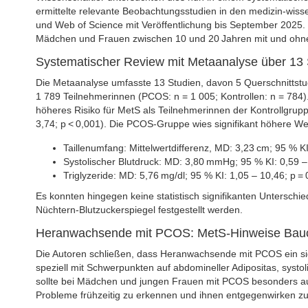
ermittelte relevante Beobachtungsstudien in den medizin-wi
und Web of Science mit Veröffentlichung bis September 2025.
Mädchen und Frauen zwischen 10 und 20 Jahren mit und oh
Systematischer Review mit Metaanalyse über 13 
Die Metaanalyse umfasste 13 Studien, davon 5 Querschnittstu
1 789 Teilnehmerinnen (PCOS: n = 1 005; Kontrollen: n = 784
höheres Risiko für MetS als Teilnehmerinnen der Kontrollgrupp
3,74; p < 0,001). Die PCOS-Gruppe wies signifikant höhere 
Taillenumfang: Mittelwertdifferenz, MD: 3,23 cm; 95 % KI
Systolischer Blutdruck: MD: 3,80 mmHg; 95 % KI: 0,59 – 
Triglyzeride: MD: 5,76 mg/dl; 95 % KI: 1,05 – 10,46; p =
Es konnten hingegen keine statistisch signifikanten Unterschi
Nüchtern-Blutzuckerspiegel festgestellt werden.
Heranwachsende mit PCOS: MetS-Hinweise Bauchfe
Die Autoren schließen, dass Heranwachsende mit PCOS ein sig
speziell mit Schwerpunkten auf abdomineller Adipositas, syst
sollte bei Mädchen und jungen Frauen mit PCOS besonders au
Probleme frühzeitig zu erkennen und ihnen entgegenwirken z