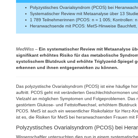
Polyzystisches Ovarialsyndrom (PCOS) bei Heranwachs
Systematischer Review mit Metaanalyse über 13 Studi
1 789 Teilnehmerinnen (PCOS: n = 1 005; Kontrollen: n
Heranwachsende mit PCOS: MetS-Hinweise Bauchfett, sy
MedWiss
–
Ein systematischer Review mit Metaanalyse üb
signifikant erhöhtes Risiko für das metabolische Syndrom
systolischem Blutdruck und erhöhte Triglyzerid-Spiegel g
erkennen und ihnen entgegenwirken zu können.
Das polyzystische Ovarialsyndrom (PCOS) ist eine häufige ho
auftritt. PCOS geht mit veränderten Geschlechtshormonen und
Vielzahl an möglichen Symptomen und Folgeproblemen. Das me
gestörtem Glukose- und Fettstoffwechsel, erhöhtem Blutdruck 
PCOS. MetS ist auch ein wesentlicher Risikofaktor für Herz-K
ist es, die Risiken für MetS bei heranwachsenden Frauen mit
Polyzystisches Ovarialsyndrom (PCOS) bei Hera
Wissenschaftler untersuchten dies nun in einem systematisc