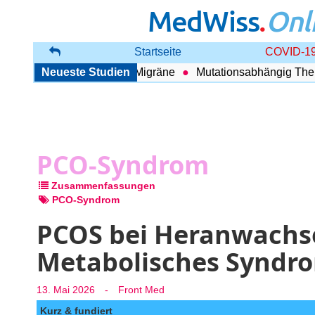
MedWiss
.
Onl
Startseite
COVID-19
 zwischen COPD und Migräne
Neueste Studien
Mutationsabhängig Therapie
PCO-Syndrom
Zusammenfassungen
PCO-Syndrom
PCOS bei Heranwachse
Metabolisches Syndr
13. Mai 2026
-
Front Med
Kurz & fundiert