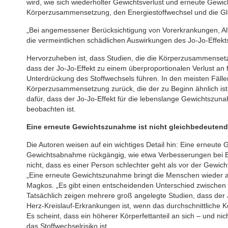
wird, wie sich wiederholter Gewichtsverlust und erneute Gewi
Körperzusammensetzung, den Energiestoffwechsel und die Gl
„Bei angemessener Berücksichtigung von Vorerkrankungen, Al
die vermeintlichen schädlichen Auswirkungen des Jo-Jo-Effekts 
Hervorzuheben ist, dass Studien, die die Körperzusammensetzu
dass der Jo-Jo-Effekt zu einem überproportionalen Verlust an 
Unterdrückung des Stoffwechsels führen. In den meisten Fäll
Körperzusammensetzung zurück, die der zu Beginn ähnlich ist –
dafür, dass der Jo-Jo-Effekt für die lebenslange Gewichtszunahm
beobachten ist.
Eine erneute Gewichtszunahme ist nicht gleichbedeutend
Die Autoren weisen auf ein wichtiges Detail hin: Eine erneut
Gewichtsabnahme rückgängig, wie etwa Verbesserungen bei Blu
nicht, dass es einer Person schlechter geht als vor der Gewi
„Eine erneute Gewichtszunahme bringt die Menschen wieder auf
Magkos. „Es gibt einen entscheidenden Unterschied zwischen 
Tatsächlich zeigen mehrere groß angelegte Studien, dass der J
Herz-Kreislauf-Erkrankungen ist, wenn das durchschnittliche K
Es scheint, dass ein höherer Körperfettanteil an sich – und 
das Stoffwechselrisiko ist.