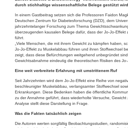
durch stichhaltige wissenschaftliche Belege gestützt wird
In einem Gastbeitrag setzen sich die Professoren Faidon Mag
Deutschen Zentrum für Diabetesforschung (DZD), dem Universi
jahrzehntelanger Forschung zum Thema Gewichtsschwankungen 
überzeugenden kausalen Belege dafür, dass der Jo-Jo-Effekt al
führt.
„Viele Menschen, die mit ihrem Gewicht zu kämpfen haben, sc
Jo-Jo-Effekt zu Muskelabbau führen und ihren Stoffwechsel b
zeigt, dass diese Befürchtungen weitgehend unbegründet sind.
Gewichtsabnahme eindeutig die theoretischen Risiken des Jo-J
Eine weit verbreitete Erfahrung mit umstrittenem Ruf
Seit Jahrzehnten wird dem Jo-Jo-Effekt eine Reihe von nega
beschleunigter Muskelabbau, verlangsamter Stoffwechsel sowie
Erkrankungen. Diese Bedenken haben die öffentliche Kommun
zu der Annahme geführt, dass wiederholte Versuche, Gewicht 
Analyse stellt diese Darstellung in Frage.
Was die Fakten tatsächlich zeigen
Die Autoren werten sorgfältig Beobachtungsstudien, randomisie