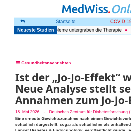
MedWiss
.
Onl
Startseite
COVID-19
örung: Begleitende Probleme untergraben die Therapie
Neueste Studien
Ultr
Gesundheitsnachrichten
Ist der „Jo-Jo-Effekt“ 
Neue Analyse stellt s
Annahmen zum Jo-Jo-E
18. Mai 2026
-
Deutsches Zentrum für Diabetesforschung 
Eine erneute Gewichtszunahme nach einem Gewichtsverlust
schädlich dargestellt, sogar als schädlicher als anhalte
Lancet Diabetes & Endocrinology‘ veröffentlicht wurde, le