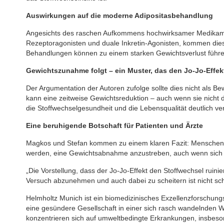
Auswirkungen auf die moderne Adipositasbehandlung
Angesichts des raschen Aufkommens hochwirksamer Medikamen
Rezeptoragonisten und duale Inkretin-Agonisten, kommen dies
Behandlungen können zu einem starken Gewichtsverlust führen
Gewichtszunahme folgt – ein Muster, das den Jo-Jo-Effekt
Der Argumentation der Autoren zufolge sollte dies nicht als 
kann eine zeitweise Gewichtsreduktion – auch wenn sie nicht d
die Stoffwechselgesundheit und die Lebensqualität deutlich ve
Eine beruhigende Botschaft für Patienten und Ärzte
Magkos und Stefan kommen zu einem klaren Fazit: Menschen m
werden, eine Gewichtsabnahme anzustreben, auch wenn sich die
„Die Vorstellung, dass der Jo-Jo-Effekt den Stoffwechsel ruinier
Versuch abzunehmen und auch dabei zu scheitern ist nicht sch
Helmholtz Munich ist ein biomedizinisches Exzellenzforschun
eine gesündere Gesellschaft in einer sich rasch wandelnden W
konzentrieren sich auf umweltbedingte Erkrankungen, insbeso