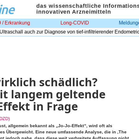
ine
das wissenschaftliche Information
innovativen Arzneimitteln
 / Erkrankung
Long-COVID
Meldunge
aschall auch zur Diagnose von tief-infiltrierender Endometriose
wirklich schädlich?
eit langem geltende
ffekt in Frage
(DZD)
, allgemein bekannt als „Jo-Jo-Effekt“, wird oft als
ndes Übergewicht. Eine neue umfassende Analyse, die in ‚The
gt jedoch nahe, dass diese weit verbreitete Auffassung nicht