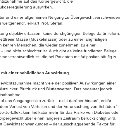
chtszunahme auf das Körpergewicht, die
ukoseregulierung auswirken.
ter und einer allgemeinen Neigung zu Übergewicht verschwinden
weitgehend“, erklärt Prof. Stefan.
ng objektiv erfassen, keine durchgängigen Belege dafür liefern,
fettfreier Masse (Muskelmasse) oder zu einer langfristigen
en kehren Menschen, die wieder zunehmen, zu einer
 und nicht schlechter ist. Auch gibt es keine fundierten Belege
e verantwortlich ist, die bei Patienten mit Adipositas häufig zu
 mit einer schädlichen Auswirkung
e Gewichtszunahme macht viele der positiven Auswirkungen einer
tzucker, Blutdruck und Blutfettwerten. Das bedeutet jedoch
chtsabnahme.
 das Ausgangsrisiko zurück – nicht darüber hinaus“, erklärt
dem Verlust von Vorteilen und der Verursachung von Schäden.“
o-Jo-Effekt kein Indikator mehr für das Risiko von Diabetes oder
örpergewicht über einen längeren Zeitraum berücksichtigt wird.
nicht Gewichtsschwankungen – der ausschlaggebende Faktor für