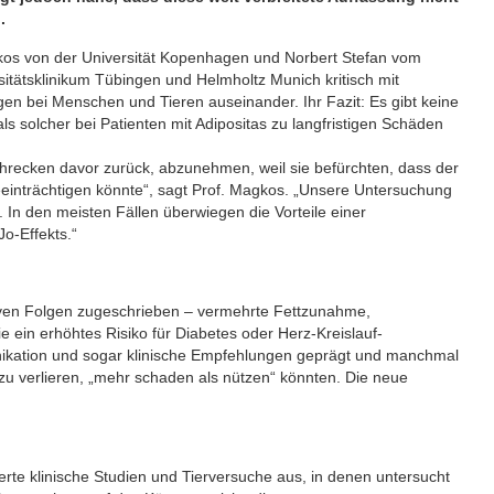
.
kos von der Universität Kopenhagen und Norbert Stefan vom
tätsklinikum Tübingen und Helmholtz Munich kritisch mit
bei Menschen und Tieren auseinander. Ihr Fazit: Es gibt keine
s solcher bei Patienten mit Adipositas zu langfristigen Schäden
hrecken davor zurück, abzunehmen, weil sie befürchten, dass der
eeinträchtigen könnte“, sagt Prof. Magkos. „Unsere Untersuchung
 In den meisten Fällen überwiegen die Vorteile einer
o-Effekts.“
tiven Folgen zugeschrieben – vermehrte Fettzunahme,
 ein erhöhtes Risiko für Diabetes oder Herz-Kreislauf-
ikation und sogar klinische Empfehlungen geprägt und manchmal
zu verlieren, „mehr schaden als nützen“ könnten. Die neue
rte klinische Studien und Tierversuche aus, in denen untersucht