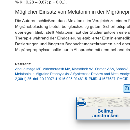
% KI: 0,28 – 0,87; p = 0,01).
Möglicher Einsatz von Melatonin in der Migränep
Die Autoren schließen, dass Melatonin im Vergleich zu einem Pl
Migränebelastung bietet, bei gleichzeitig gutem Sicherheitspr
überlegen blieb, stellt Melatonin laut der Studienautoren eine
Therapie während der Eindosierung etablierter Erstlinienmedik
Dosierungen und längeren Beobachtungszeiträumen sind aber 
Migräneprophylaxe sollte nur in Absprache mit dem behandelnden
Referenz:
Abouelmagd ME, Aldemerdash MA, Khatatbeh AA, Osman ASA, Abbas A, All
Melatonin in Migraine Prophylaxis: A Systematic Review and Meta-Analy
2;30(1):25. doi: 10.1007/s11916-025-01461-5. PMID: 41627537; PMCI
Z
Beitrag
ausdrucken