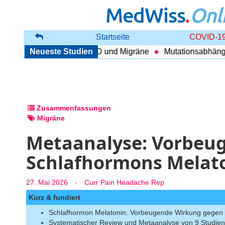
MedWiss
.
Onl
Startseite
COVID-19
enhang zwischen COPD und Migräne
Neueste Studien
Mutationsabhängig Th
Zusammenfassungen
Migräne
Metaanalyse: Vorbeu
Schlafhormons Melato
27. Mai 2026
-
Curr Pain Headache Rep
Kurz & fundiert
Schlafhormon Melatonin: Vorbeugende Wirkung gegen
Systematischer Review und Metaanalyse von 9 Studien