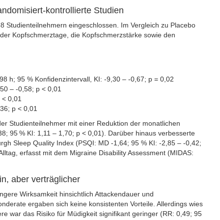
domisiert-kontrollierte Studien
788 Studienteilnehmern eingeschlossen. Im Vergleich zu Placebo
l der Kopfschmerztage, die Kopfschmerzstärke sowie den
8 h; 95 % Konfidenzintervall, KI: -9,30 – -0,67; p = 0,02
50 – -0,58; p < 0,01
 < 0,01
36; p < 0,01
er Studienteilnehmer mit einer Reduktion der monatlichen
; 95 % KI: 1,11 – 1,70; p < 0,01). Darüber hinaus verbesserte
rgh Sleep Quality Index (PSQI: MD -1,64; 95 % KI: -2,85 – -0,42;
Alltag, erfasst mit dem Migraine Disability Assessment (MIDAS:
in, aber verträglicher
ringere Wirksamkeit hinsichtlich Attackendauer und
derate ergaben sich keine konsistenten Vorteile. Allerdings wies
ere war das Risiko für Müdigkeit signifikant geringer (RR: 0,49; 95