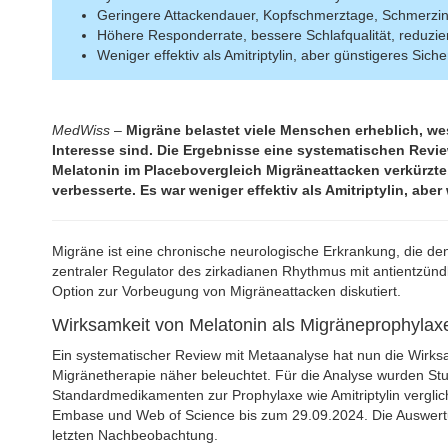
Geringere Attackendauer, Kopfschmerztage, Schmerzint
Höhere Responderrate, bessere Schlafqualität, reduzier
Weniger effektiv als Amitriptylin, aber günstigeres Siche
MedWiss
–
Migräne belastet viele Menschen erheblich, w
Interesse sind. Die Ergebnisse eine systematischen Revi
Melatonin im Placebovergleich Migräneattacken verkürzte
verbesserte. Es war weniger effektiv als Amitriptylin, aber
Migräne ist eine chronische neurologische Erkrankung, die den 
zentraler Regulator des zirkadianen Rhythmus mit antientzünd
Option zur Vorbeugung von Migräneattacken diskutiert.
Wirksamkeit von Melatonin als Migräneprophylax
Ein systematischer Review mit Metaanalyse hat nun die Wirks
Migränetherapie näher beleuchtet. Für die Analyse wurden Stud
Standardmedikamenten zur Prophylaxe wie Amitriptylin vergli
Embase und Web of Science bis zum 29.09.2024. Die Auswert
letzten Nachbeobachtung.