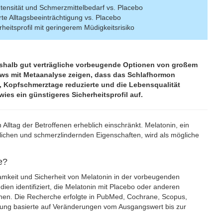
ensität und Schmerzmittelbedarf vs. Placebo
te Alltagsbeeinträchtigung vs. Placebo
rheitsprofil mit geringerem Müdigkeitsrisiko
eshalb gut verträgliche vorbeugende Optionen von großem
ews mit Metaanalyse zeigen, dass das Schlafhormon
, Kopfschmerztage reduzierte und die Lebensqualität
 wies ein günstigeres Sicherheitsprofil auf.
Alltag der Betroffenen erheblich einschränkt. Melatonin, ein
lichen und schmerzlindernden Eigenschaften, wird als mögliche
e?
amkeit und Sicherheit von Melatonin in der vorbeugenden
ien identifiziert, die Melatonin mit Placebo oder anderen
chen. Die Recherche erfolgte in PubMed, Cochrane, Scopus,
ung basierte auf Veränderungen vom Ausgangswert bis zur