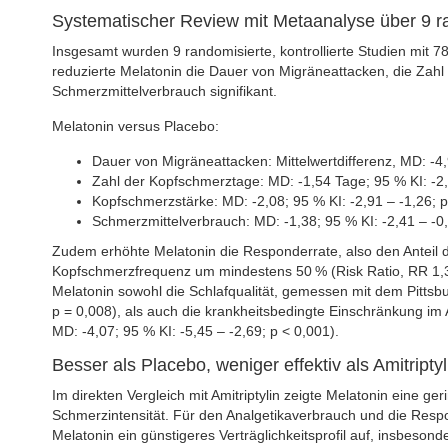
Systematischer Review mit Metaanalyse über 9 ran
Insgesamt wurden 9 randomisierte, kontrollierte Studien mit 
reduzierte Melatonin die Dauer von Migräneattacken, die Zah
Schmerzmittelverbrauch signifikant.
Melatonin versus Placebo:
Dauer von Migräneattacken: Mittelwertdifferenz, MD: -4,9
Zahl der Kopfschmerztage: MD: -1,54 Tage; 95 % KI: -2,
Kopfschmerzstärke: MD: -2,08; 95 % KI: -2,91 – -1,26; p
Schmerzmittelverbrauch: MD: -1,38; 95 % KI: -2,41 – -0,
Zudem erhöhte Melatonin die Responderrate, also den Anteil d
Kopfschmerzfrequenz um mindestens 50 % (Risk Ratio, RR 1,38
Melatonin sowohl die Schlafqualität, gemessen mit dem Pittsbu
p = 0,008), als auch die krankheitsbedingte Einschränkung im 
MD: -4,07; 95 % KI: -5,45 – -2,69; p < 0,001).
Besser als Placebo, weniger effektiv als Amitriptyl
Im direkten Vergleich mit Amitriptylin zeigte Melatonin eine ge
Schmerzintensität. Für den Analgetikaverbrauch und die Respon
Melatonin ein günstigeres Verträglichkeitsprofil auf, insbesond