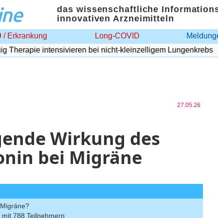
ine
das wissenschaftliche Information
innovativen Arzneimitteln
 / Erkrankung
Long-COVID
Meldunge
erapie intensivieren bei nicht-kleinzelligem Lungenkrebs
27.05.26
gende Wirkung des
nin bei Migräne
 Migräne?
 mit 788 Teilnehmern