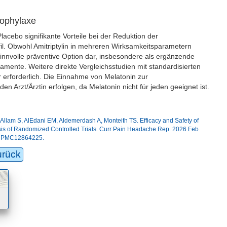
rophylaxe
acebo signifikante Vorteile bei der Reduktion der
ofil. Obwohl Amitriptylin in mehreren Wirksamkeitsparametern
 sinnvolle präventive Option dar, insbesondere als ergänzende
amente. Weitere direkte Vergleichsstudien mit standardisierten
erforderlich. Die Einnahme von Melatonin zur
 Arzt/Ärztin erfolgen, da Melatonin nicht für jeden geeignet ist.
am S, AlEdani EM, Aldemerdash A, Monteith TS. Efficacy and Safety of
sis of Randomized Controlled Trials. Curr Pain Headache Rep. 2026 Feb
D: PMC12864225.
urück