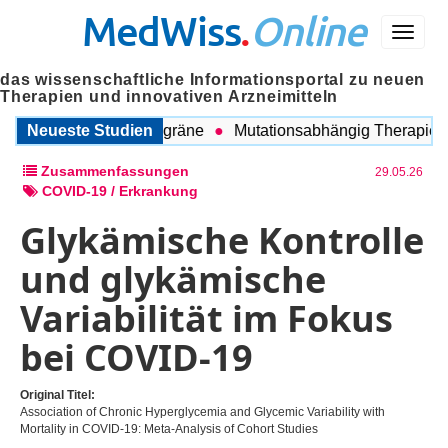
MedWiss
.
Online
Menü
das wissenschaftliche Informationsportal zu neuen
Therapien und innovativen Arzneimitteln
chen COPD und Migräne
Neueste Studien
Mutationsabhängig Therapie inten
Zusammenfassungen
29.05.26
COVID-19 / Erkrankung
Glykämische Kontrolle
und glykämische
Variabilität im Fokus
bei COVID-19
Original Titel:
Association of Chronic Hyperglycemia and Glycemic Variability with
Mortality in COVID-19: Meta-Analysis of Cohort Studies