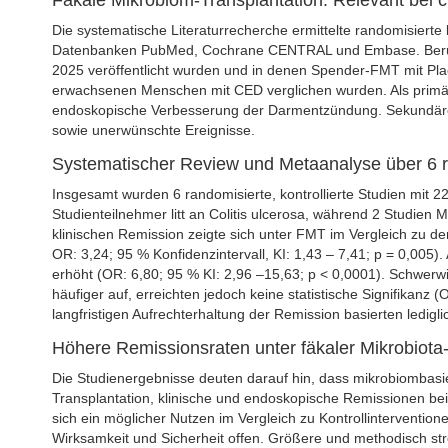
Fäkale Mikrobiom-Transplantation: Relevant bei
Die systematische Literaturrecherche ermittelte randomisierte 
Datenbanken PubMed, Cochrane CENTRAL und Embase. Berücks
2025 veröffentlicht wurden und in denen Spender-FMT mit Pla
erwachsenen Menschen mit CED verglichen wurden. Als primär
endoskopische Verbesserung der Darmentzündung. Sekundäre
sowie unerwünschte Ereignisse.
Systematischer Review und Metaanalyse über 6 ran
Insgesamt wurden 6 randomisierte, kontrollierte Studien mit 
Studienteilnehmer litt an Colitis ulcerosa, während 2 Studien
klinischen Remission zeigte sich unter FMT im Vergleich zu den
OR: 3,24; 95 % Konfidenzintervall, KI: 1,43 – 7,41; p = 0,005
erhöht (OR: 6,80; 95 % KI: 2,96 –15,63; p < 0,0001). Schwe
häufiger auf, erreichten jedoch keine statistische Signifikanz (
langfristigen Aufrechterhaltung der Remission basierten ledigl
Höhere Remissionsraten unter fäkaler Mikrobiota
Die Studienergebnisse deuten darauf hin, dass mikrobiombasie
Transplantation, klinische und endoskopische Remissionen bei
sich ein möglicher Nutzen im Vergleich zu Kontrollinterventione
Wirksamkeit und Sicherheit offen. Größere und methodisch str