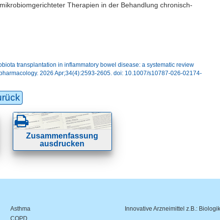
e mikrobiomgerichteter Therapien in der Behandlung chronisch-
iota transplantation in inflammatory bowel disease: a systematic review
mopharmacology. 2026 Apr;34(4):2593-2605. doi: 10.1007/s10787-026-02174-
urück
Zusammenfassung
ausdrucken
Asthma
Innovative Arzneimittel z.B.: Biologi
COPD