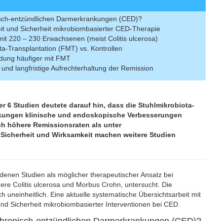
nisch-entzündlichen Darmerkrankungen (CED)?
t und Sicherheit mikrobiombasierter CED-Therapie
mit 220 – 230 Erwachsenen (meist Colitis ulcerosa)
ta-Transplantation (FMT) vs. Kontrollen
dung häufiger mit FMT
 und langfristige Aufrechterhaltung der Remission
 6 Studien deutete darauf hin, dass die Stuhlmikrobiota-
nkungen klinische und endoskopische Verbesserungen
ich höhere Remissionsraten als unter
 Sicherheit und Wirksamkeit machen weitere Studien
edenen Studien als möglicher therapeutischer Ansatz bei
e Colitis ulcerosa und Morbus Crohn, untersucht. Die
h uneinheitlich. Eine aktuelle systematische Übersichtsarbeit mit
d Sicherheit mikrobiombasierter Interventionen bei CED.