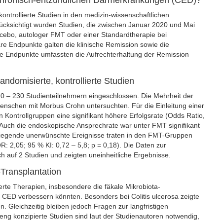
 chronisch-entzündlichen Darmerkrankungen (CED)?
kontrollierte Studien in den medizin-wissenschaftlichen
ichtigt wurden Studien, die zwischen Januar 2020 und Mai
cebo, autologer FMT oder einer Standardtherapie bei
e Endpunkte galten die klinische Remission sowie die
 Endpunkte umfassten die Aufrechterhaltung der Remission
domisierte, kontrollierte Studien
220 – 230 Studienteilnehmern eingeschlossen. Die Mehrheit der
 Menschen mit Morbus Crohn untersuchten. Für die Einleitung einer
 Kontrollgruppen eine signifikant höhere Erfolgsrate (Odds Ratio,
). Auch die endoskopische Ansprechrate war unter FMT signifikant
rwiegende unerwünschte Ereignisse traten in den FMT-Gruppen
OR: 2,05; 95 % KI: 0,72 – 5,8; p = 0,18). Die Daten zur
ich auf 2 Studien und zeigten uneinheitliche Ergebnisse.
-Transplantation
rte Therapien, insbesondere die fäkale Mikrobiota-
 CED verbessern könnten. Besonders bei Colitis ulcerosa zeigte
n. Gleichzeitig bleiben jedoch Fragen zur langfristigen
eng konzipierte Studien sind laut der Studienautoren notwendig,