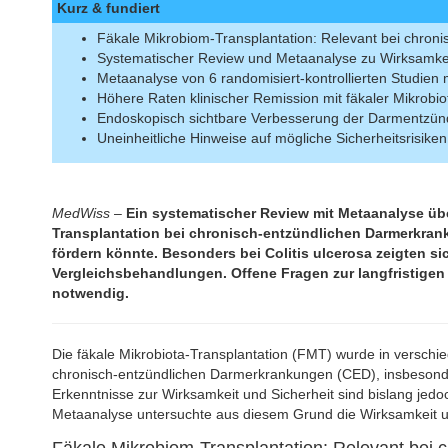
Kurz & fundiert
Fäkale Mikrobiom-Transplantation: Relevant bei chro
Systematischer Review und Metaanalyse zu Wirksamkei
Metaanalyse von 6 randomisiert-kontrollierten Studien 
Höhere Raten klinischer Remission mit fäkaler Mikrobio
Endoskopisch sichtbare Verbesserung der Darmentzün
Uneinheitliche Hinweise auf mögliche Sicherheitsrisiken
MedWiss
–
Ein systematischer Review mit Metaanalyse über
Transplantation bei chronisch-entzündlichen Darmerkra
fördern könnte. Besonders bei Colitis ulcerosa zeigten s
Vergleichsbehandlungen. Offene Fragen zur langfristigen
notwendig.
Die fäkale Mikrobiota-Transplantation (FMT) wurde in verschi
chronisch-entzündlichen Darmerkrankungen (CED), insbesonder
Erkenntnisse zur Wirksamkeit und Sicherheit sind bislang jedoc
Metaanalyse untersuchte aus diesem Grund die Wirksamkeit un