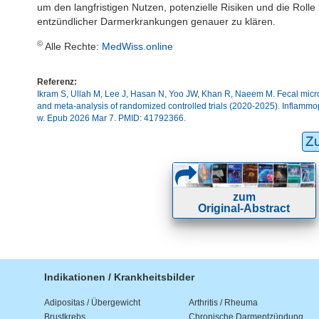
um den langfristigen Nutzen, potenzielle Risiken und die Roll
entzündlicher Darmerkrankungen genauer zu klären.
©
Alle Rechte:
MedWiss.online
Referenz:
Ikram S, Ullah M, Lee J, Hasan N, Yoo JW, Khan R, Naeem M. Fecal microb
and meta-analysis of randomized controlled trials (2020-2025). Inflam
w. Epub 2026 Mar 7. PMID: 41792366.
Z
zum
Original-Abstract
Indikationen / Krankheitsbilder
Adipositas / Übergewicht
Arthritis / Rheuma
Brustkrebs
Chronische Darmentzündung