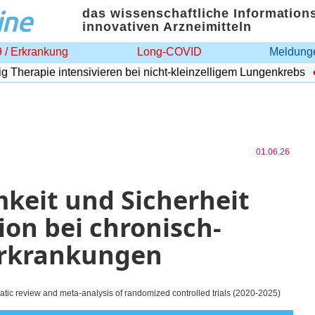
ine
das wissenschaftliche Information
innovativen Arzneimitteln
 / Erkrankung
Long-COVID
Meldunge
erapie intensivieren bei nicht-kleinzelligem Lungenkrebs
A
01.06.26
keit und Sicherheit
ion bei chronisch-
erkrankungen
atic review and meta-analysis of randomized controlled trials (2020-2025)