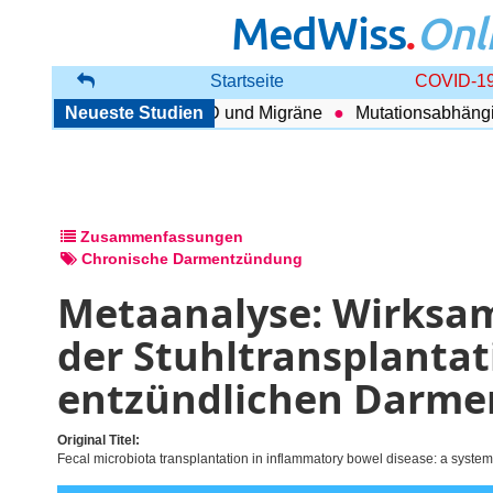
MedWiss
.
Onl
Startseite
COVID-19
nhang zwischen COPD und Migräne
Neueste Studien
Mutationsabhängig Th
Zusammenfassungen
Chronische Darmentzündung
Metaanalyse: Wirksam
der Stuhltransplantat
entzündlichen Darm
Original Titel:
Fecal microbiota transplantation in inflammatory bowel disease: a system