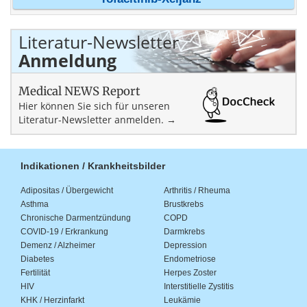
Literatur-Newsletter
Anmeldung
Medical NEWS Report
Hier können Sie sich für unseren
Literatur-Newsletter anmelden. →
Indikationen / Krankheitsbilder
Adipositas / Übergewicht
Arthritis / Rheuma
Asthma
Brustkrebs
Chronische Darmentzündung
COPD
COVID-19 / Erkrankung
Darmkrebs
Demenz / Alzheimer
Depression
Diabetes
Endometriose
Fertilität
Herpes Zoster
HIV
Interstitielle Zystitis
KHK / Herzinfarkt
Leukämie