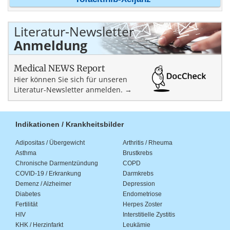
Literatur-Newsletter
Anmeldung
Medical NEWS Report
Hier können Sie sich für unseren
Literatur-Newsletter anmelden. →
Indikationen / Krankheitsbilder
Adipositas / Übergewicht
Arthritis / Rheuma
Asthma
Brustkrebs
Chronische Darmentzündung
COPD
COVID-19 / Erkrankung
Darmkrebs
Demenz / Alzheimer
Depression
Diabetes
Endometriose
Fertilität
Herpes Zoster
HIV
Interstitielle Zystitis
KHK / Herzinfarkt
Leukämie