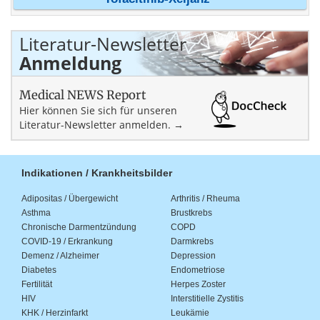
Literatur-Newsletter
Anmeldung
Medical NEWS Report
Hier können Sie sich für unseren
Literatur-Newsletter anmelden. →
Indikationen / Krankheitsbilder
Adipositas / Übergewicht
Arthritis / Rheuma
Asthma
Brustkrebs
Chronische Darmentzündung
COPD
COVID-19 / Erkrankung
Darmkrebs
Demenz / Alzheimer
Depression
Diabetes
Endometriose
Fertilität
Herpes Zoster
HIV
Interstitielle Zystitis
KHK / Herzinfarkt
Leukämie