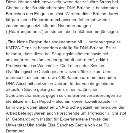
Diese können sich entwickeln, wenn der zelluläre Stress bei
Chemo- oder Strahlentherapien DNA-Brüche in bestimmten
Bereichen des Erbguts auslöst. Werden diese Brüche durch
körpereigene Reparaturmechanismen fehlerhaft wieder
zusammengesetzt, können Neuanordnungen
(„Rearrangements“) entstehen, die Leukämien begünstigen.
„Eine kleine Region des sogenannten MLL- beziehungsweise
KMT2A-Gens ist besonders anfällig für DNA-Brüche. Es ist
bekannt, dass diese bei Säuglingsleukämien sowie bei
sekundären Leukämien dort gehäuft auftreten“, erklärt
Professorin Lisa Wiesmüller. Die Leiterin der Sektion
Gynäkologische Onkologie am Universitätsklinikum Ulm
untersucht diesen nur etwa 400 Basenpaare umfassenden
DNA-Abschnitt seit vielen Jahren. In der von ihr geleiteten
aktuellen Studie gelang es nun, einen natürlichen
Schutzmechanismus gegen solche Genomveränderungen zu
identifizieren: Ein Peptid – also ein kleiner Eiweißbaustein –
kann die problematischen DNA-Brüche gezielt hemmen. An der
Arbeit beteiligt waren auch Forschende um Professor J. Christof
M. Gebhardt vom Institut für Experimentelle Physik der
Universität Ulm sowie Elsa Sanchez-Garcia von der TU
Dortmund.