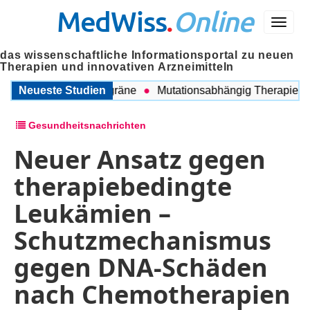
MedWiss
.
Online
Menü
das wissenschaftliche Informationsportal zu neuen
Therapien und innovativen Arzneimitteln
hen COPD und Migräne
Neueste Studien
Mutationsabhängig Therapie intens
Gesundheitsnachrichten
Neuer Ansatz gegen
therapiebedingte
Leukämien –
Schutzmechanismus
gegen DNA-Schäden
nach Chemotherapien