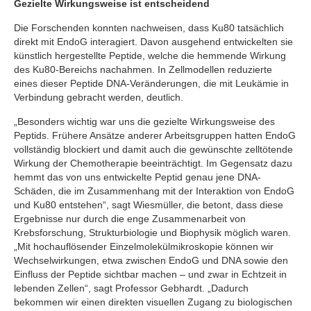
Gezielte Wirkungsweise ist entscheidend
Die Forschenden konnten nachweisen, dass Ku80 tatsächlich
direkt mit EndoG interagiert. Davon ausgehend entwickelten sie
künstlich hergestellte Peptide, welche die hemmende Wirkung
des Ku80-Bereichs nachahmen. In Zellmodellen reduzierte
eines dieser Peptide DNA-Veränderungen, die mit Leukämie in
Verbindung gebracht werden, deutlich.
„Besonders wichtig war uns die gezielte Wirkungsweise des
Peptids. Frühere Ansätze anderer Arbeitsgruppen hatten EndoG
vollständig blockiert und damit auch die gewünschte zelltötende
Wirkung der Chemotherapie beeinträchtigt. Im Gegensatz dazu
hemmt das von uns entwickelte Peptid genau jene DNA-
Schäden, die im Zusammenhang mit der Interaktion von EndoG
und Ku80 entstehen“, sagt Wiesmüller, die betont, dass diese
Ergebnisse nur durch die enge Zusammenarbeit von
Krebsforschung, Strukturbiologie und Biophysik möglich waren.
„Mit hochauflösender Einzelmolekülmikroskopie können wir
Wechselwirkungen, etwa zwischen EndoG und DNA sowie den
Einfluss der Peptide sichtbar machen – und zwar in Echtzeit in
lebenden Zellen“, sagt Professor Gebhardt. „Dadurch
bekommen wir einen direkten visuellen Zugang zu biologischen