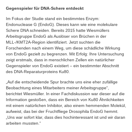
Gegenspieler für DNA-Schere entdeckt
Im Fokus der Studie stand ein bestimmtes Enzym:
Endonuclease G (EndoG). Dieses kann wie eine molekulare
Schere DNA schneiden. Bereits 2015 hatte Wiesmüllers
Arbeitsgruppe EndoG als Auslöser von Brüchen in der
MLL-/KMT2A-Region identifiziert. Jetzt suchten die
Forschenden nach einem Weg, um diese schädliche Wirkung
von EndoG gezielt zu begrenzen. Mit Erfolg: Ihre Untersuchung
zeigt erstmals, dass in menschlichen Zellen ein natürlicher
Gegenspieler von EndoG existiert – ein bestimmter Abschnitt
des DNA-Reparaturproteins Ku80.
„Auf die entscheidende Spur brachte uns eine eher zufällige
Beobachtung eines Mitarbeiters meiner Arbeitsgruppe“,
berichtet Wiesmüller. In einer Fachdiskussion war dieser auf die
Information gestoßen, dass ein Bereich von Ku80 Ähnlichkeiten
mit einem natürlichen Inhibitor, also einem hemmenden Molekül,
aufweist, das bei der Fruchtfliege Drosophila EndoG hemmt.
„Uns war sofort klar, dass dies hochinteressant ist und wir daran
arbeiten mussten.“