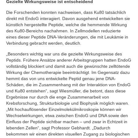
Gezielte Wirkungsweise ist entscheidend
Die Forschenden konnten nachweisen, dass Ku80 tatsächlich
direkt mit EndoG interagiert. Davon ausgehend entwickelten sie
künstlich hergestellte Peptide, welche die hemmende Wirkung
des Ku80-Bereichs nachahmen. In Zellmodellen reduzierte
eines dieser Peptide DNA-Veränderungen, die mit Leukämie in
Verbindung gebracht werden, deutlich.
„Besonders wichtig war uns die gezielte Wirkungsweise des
Peptids. Frühere Ansätze anderer Arbeitsgruppen hatten EndoG
vollständig blockiert und damit auch die gewünschte zelltötende
Wirkung der Chemotherapie beeinträchtigt. Im Gegensatz dazu
hemmt das von uns entwickelte Peptid genau jene DNA-
Schäden, die im Zusammenhang mit der Interaktion von EndoG
und Ku80 entstehen“, sagt Wiesmüller, die betont, dass diese
Ergebnisse nur durch die enge Zusammenarbeit von
Krebsforschung, Strukturbiologie und Biophysik möglich waren.
„Mit hochauflösender Einzelmolekülmikroskopie können wir
Wechselwirkungen, etwa zwischen EndoG und DNA sowie den
Einfluss der Peptide sichtbar machen – und zwar in Echtzeit in
lebenden Zellen“, sagt Professor Gebhardt. „Dadurch
bekommen wir einen direkten visuellen Zugang zu biologischen