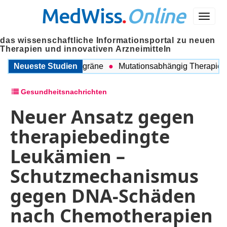
MedWiss
.
Online
Menü
das wissenschaftliche Informationsportal zu neuen
Therapien und innovativen Arzneimitteln
chen COPD und Migräne
Neueste Studien
Mutationsabhängig Therapie inten
Gesundheitsnachrichten
Neuer Ansatz gegen
therapiebedingte
Leukämien –
Schutzmechanismus
gegen DNA-Schäden
nach Chemotherapien