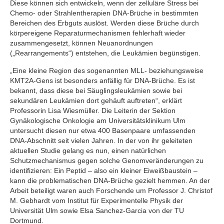
Diese können sich entwickeln, wenn der zelluläre Stress bei
Chemo- oder Strahlentherapien DNA-Brüche in bestimmten
Bereichen des Erbguts auslöst. Werden diese Brüche durch
körpereigene Reparaturmechanismen fehlerhaft wieder
zusammengesetzt, können Neuanordnungen
(„Rearrangements“) entstehen, die Leukämien begünstigen.
„Eine kleine Region des sogenannten MLL- beziehungsweise
KMT2A-Gens ist besonders anfällig für DNA-Brüche. Es ist
bekannt, dass diese bei Säuglingsleukämien sowie bei
sekundären Leukämien dort gehäuft auftreten“, erklärt
Professorin Lisa Wiesmüller. Die Leiterin der Sektion
Gynäkologische Onkologie am Universitätsklinikum Ulm
untersucht diesen nur etwa 400 Basenpaare umfassenden
DNA-Abschnitt seit vielen Jahren. In der von ihr geleiteten
aktuellen Studie gelang es nun, einen natürlichen
Schutzmechanismus gegen solche Genomveränderungen zu
identifizieren: Ein Peptid – also ein kleiner Eiweißbaustein –
kann die problematischen DNA-Brüche gezielt hemmen. An der
Arbeit beteiligt waren auch Forschende um Professor J. Christof
M. Gebhardt vom Institut für Experimentelle Physik der
Universität Ulm sowie Elsa Sanchez-Garcia von der TU
Dortmund.