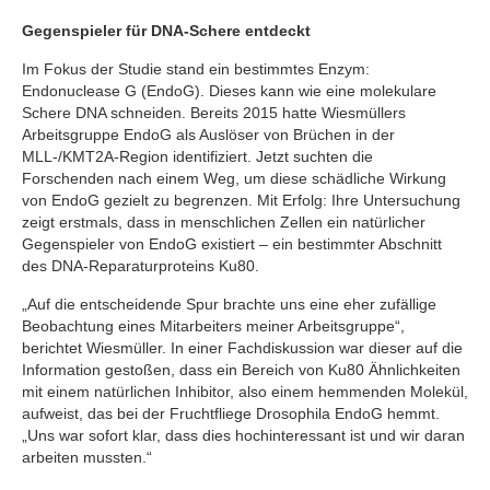
Gegenspieler für DNA-Schere entdeckt
Im Fokus der Studie stand ein bestimmtes Enzym:
Endonuclease G (EndoG). Dieses kann wie eine molekulare
Schere DNA schneiden. Bereits 2015 hatte Wiesmüllers
Arbeitsgruppe EndoG als Auslöser von Brüchen in der
MLL-/KMT2A-Region identifiziert. Jetzt suchten die
Forschenden nach einem Weg, um diese schädliche Wirkung
von EndoG gezielt zu begrenzen. Mit Erfolg: Ihre Untersuchung
zeigt erstmals, dass in menschlichen Zellen ein natürlicher
Gegenspieler von EndoG existiert – ein bestimmter Abschnitt
des DNA-Reparaturproteins Ku80.
„Auf die entscheidende Spur brachte uns eine eher zufällige
Beobachtung eines Mitarbeiters meiner Arbeitsgruppe“,
berichtet Wiesmüller. In einer Fachdiskussion war dieser auf die
Information gestoßen, dass ein Bereich von Ku80 Ähnlichkeiten
mit einem natürlichen Inhibitor, also einem hemmenden Molekül,
aufweist, das bei der Fruchtfliege Drosophila EndoG hemmt.
„Uns war sofort klar, dass dies hochinteressant ist und wir daran
arbeiten mussten.“