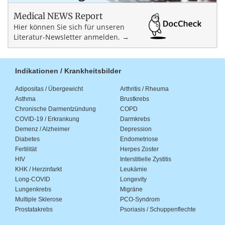
Medical NEWS Report
Hier können Sie sich für unseren
Literatur-Newsletter anmelden. →
Indikationen / Krankheitsbilder
Adipositas / Übergewicht
Arthritis / Rheuma
Asthma
Brustkrebs
Chronische Darmentzündung
COPD
COVID-19 / Erkrankung
Darmkrebs
Demenz / Alzheimer
Depression
Diabetes
Endometriose
Fertilität
Herpes Zoster
HIV
Interstitielle Zystitis
KHK / Herzinfarkt
Leukämie
Long-COVID
Longevity
Lungenkrebs
Migräne
Multiple Sklerose
PCO-Syndrom
Prostatakrebs
Psoriasis / Schuppenflechte