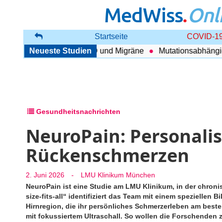
MedWiss
.
Onl
Startseite
COVID-19
nhang zwischen COPD und Migräne
Neueste Studien
Mutationsabhängig Th
Gesundheitsnachrichten
NeuroPain: Personalis
Rückenschmerzen
2. Juni 2026
-
LMU Klinikum München
NeuroPain ist eine Studie am LMU Klinikum, in der chron
size-fits-all“ identifiziert das Team mit einem speziellen
Hirnregion, die ihr persönliches Schmerzerleben am beste
mit fokussiertem Ultraschall. So wollen die Forschenden 