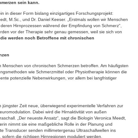
hmerzen sein kann.
ein in dieser Form bislang einzigartiges Forschungsprojekt:
eedt, M.Sc., und Dr. Daniel Keeser. „Erstmals wollen wir Menschen
on deren Hirnprozessen während der Empfindung von Schmerz“,
rden vor der Therapie sehr genau gemessen, weil sie sich von
udie werden noch Betroffene mit chronischen
enzen
nen Menschen von chronischen Schmerzen betroffen. Am häufigsten
ungsmethoden wie Schmerzmittel oder Physiotherapie können die
te potenzielle Nebenwirkungen, vor allem bei langfristiger
 jüngster Zeit neue, überwiegend experimentelle Verfahren zur
uromodulation. Dabei wird die Hirnaktivität von außen
raschall. „Der neueste Ansatz“, sagt die Biologin Veronica Meedt,
ftlerin nimmt sie eine maßgebliche Rolle in der Planung und
te Transducer senden millimetergenau Ultraschallwellen ins
ofern die richtigen Hirnregionen moduliert werden.