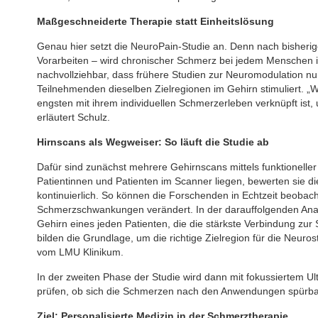
Maßgeschneiderte Therapie statt Einheitslösung
Genau hier setzt die NeuroPain-Studie an. Denn nach bisher
Vorarbeiten – wird chronischer Schmerz bei jedem Menschen in
nachvollziehbar, dass frühere Studien zur Neuromodulation nur
Teilnehmenden dieselben Zielregionen im Gehirn stimuliert. „W
engsten mit ihrem individuellen Schmerzerleben verknüpft ist,
erläutert Schulz.
Hirnscans als Wegweiser: So läuft die Studie ab
Dafür sind zunächst mehrere Gehirnscans mittels funktionel
Patientinnen und Patienten im Scanner liegen, bewerten sie d
kontinuierlich. So können die Forschenden in Echtzeit beobach
Schmerzschwankungen verändert. In der darauffolgenden Analy
Gehirn eines jeden Patienten, die die stärkste Verbindung z
bilden die Grundlage, um die richtige Zielregion für die Neuros
vom LMU Klinikum.
In der zweiten Phase der Studie wird dann mit fokussiertem Ultr
prüfen, ob sich die Schmerzen nach den Anwendungen spürbar
Ziel: Personalisierte Medizin in der Schmerztherapie