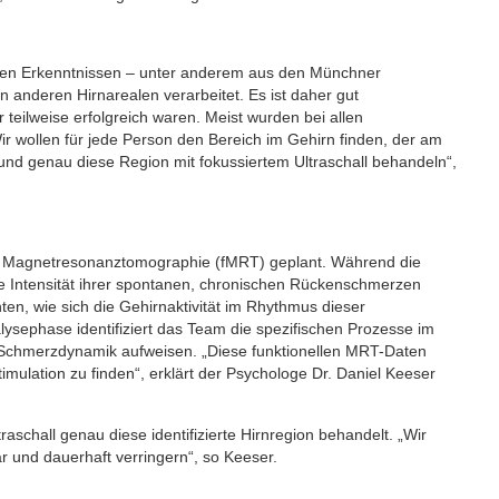
igen Erkenntnissen – unter anderem aus den Münchner
 anderen Hirnarealen verarbeitet. Es ist daher gut
 teilweise erfolgreich waren. Meist wurden bei allen
ir wollen für jede Person den Bereich im Gehirn finden, der am
 und genau diese Region mit fokussiertem Ultraschall behandeln“,
ler Magnetresonanztomographie (fMRT) geplant. Während die
ie Intensität ihrer spontanen, chronischen Rückenschmerzen
ten, wie sich die Gehirnaktivität im Rhythmus dieser
sephase identifiziert das Team die spezifischen Prozesse im
ur Schmerzdynamik aufweisen. „Diese funktionellen MRT-Daten
timulation zu finden“, erklärt der Psychologe Dr. Daniel Keeser
aschall genau diese identifizierte Hirnregion behandelt. „Wir
 und dauerhaft verringern“, so Keeser.