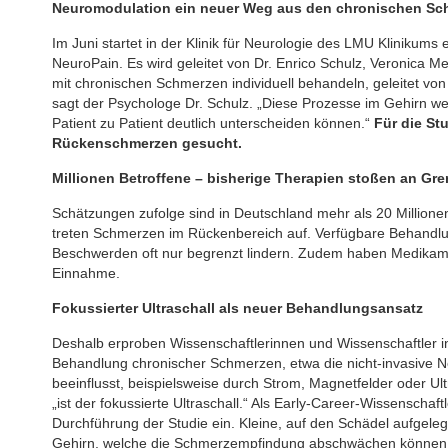
Neuromodulation ein neuer Weg aus den chronischen Sc
Im Juni startet in der Klinik für Neurologie des LMU Klinikums 
NeuroPain. Es wird geleitet von Dr. Enrico Schulz, Veronica M
mit chronischen Schmerzen individuell behandeln, geleitet v
sagt der Psychologe Dr. Schulz. „Diese Prozesse im Gehirn we
Patient zu Patient deutlich unterscheiden können.“
Für die St
Rückenschmerzen gesucht.
Millionen Betroffene – bisherige Therapien stoßen an Gr
Schätzungen zufolge sind in Deutschland mehr als 20 Millio
treten Schmerzen im Rückenbereich auf. Verfügbare Behandl
Beschwerden oft nur begrenzt lindern. Zudem haben Medikamen
Einnahme.
Fokussierter Ultraschall als neuer Behandlungsansatz
Deshalb erproben Wissenschaftlerinnen und Wissenschaftler in
Behandlung chronischer Schmerzen, etwa die nicht-invasive Ne
beeinflusst, beispielsweise durch Strom, Magnetfelder oder Ult
„ist der fokussierte Ultraschall.“ Als Early-Career-Wissenscha
Durchführung der Studie ein. Kleine, auf den Schädel aufgeleg
Gehirn, welche die Schmerzempfindung abschwächen können, s