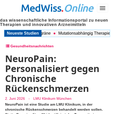
MedWiss
.
Online
Menü
das wissenschaftliche Informationsportal zu neuen
Therapien und innovativen Arzneimitteln
chen COPD und Migräne
Neueste Studien
Mutationsabhängig Therapie inten
Gesundheitsnachrichten
NeuroPain:
Personalisiert gegen
Chronische
Rückenschmerzen
2. Juni 2026
-
LMU Klinikum München
NeuroPain ist eine Studie am LMU Klinikum, in der
chronische Rückenschmerzen behandelt werden sollen.