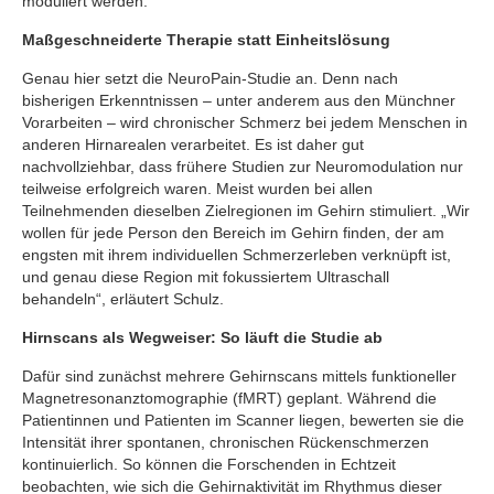
moduliert werden.
Maßgeschneiderte Therapie statt Einheitslösung
Genau hier setzt die NeuroPain-Studie an. Denn nach
bisherigen Erkenntnissen – unter anderem aus den Münchner
Vorarbeiten – wird chronischer Schmerz bei jedem Menschen in
anderen Hirnarealen verarbeitet. Es ist daher gut
nachvollziehbar, dass frühere Studien zur Neuromodulation nur
teilweise erfolgreich waren. Meist wurden bei allen
Teilnehmenden dieselben Zielregionen im Gehirn stimuliert. „Wir
wollen für jede Person den Bereich im Gehirn finden, der am
engsten mit ihrem individuellen Schmerzerleben verknüpft ist,
und genau diese Region mit fokussiertem Ultraschall
behandeln“, erläutert Schulz.
Hirnscans als Wegweiser: So läuft die Studie ab
Dafür sind zunächst mehrere Gehirnscans mittels funktioneller
Magnetresonanztomographie (fMRT) geplant. Während die
Patientinnen und Patienten im Scanner liegen, bewerten sie die
Intensität ihrer spontanen, chronischen Rückenschmerzen
kontinuierlich. So können die Forschenden in Echtzeit
beobachten, wie sich die Gehirnaktivität im Rhythmus dieser