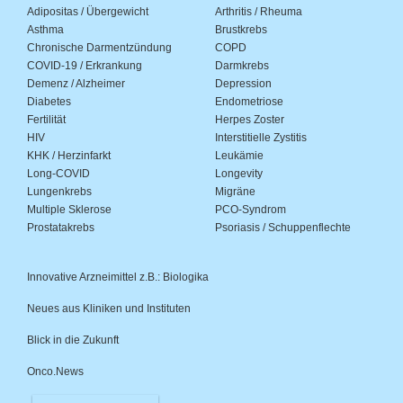
Adipositas / Übergewicht
Arthritis / Rheuma
Asthma
Brustkrebs
Chronische Darmentzündung
COPD
COVID-19 / Erkrankung
Darmkrebs
Demenz / Alzheimer
Depression
Diabetes
Endometriose
Fertilität
Herpes Zoster
HIV
Interstitielle Zystitis
KHK / Herzinfarkt
Leukämie
Long-COVID
Longevity
Lungenkrebs
Migräne
Multiple Sklerose
PCO-Syndrom
Prostatakrebs
Psoriasis / Schuppenflechte
Innovative Arzneimittel z.B.: Biologika
Neues aus Kliniken und Instituten
Blick in die Zukunft
Onco.News