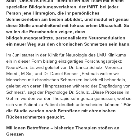
Statt „One-size-fits-all“ identifiziert das Team mit einem
speziellen Bildgebungsverfahren, der fMRT, bei jeder
Person jene Hirnregion, die ihr persönliches
Schmerzerleben am besten abbildet, und moduliert genau
diese Stelle anschließend mit fokussiertem Ultraschall. So
wollen die Forschenden zeigen, dass
bildgebungsgestützte, personalisierte Neuromodulation
ein neuer Weg aus den chronischen Schmerzen sein kann.
Im Juni startet in der Klinik für Neurologie des LMU Klinikums
ein in dieser Form bislang einzigartiges Forschungsprojekt:
NeuroPain. Es wird geleitet von Dr. Enrico Schulz, Veronica
Meedt, M.Sc., und Dr. Daniel Keeser. „Erstmals wollen wir
Menschen mit chronischen Schmerzen individuell behandeln,
geleitet von deren Hirnprozessen während der Empfindung von
Schmerz“, sagt der Psychologe Dr. Schulz. „Diese Prozesse im
Gehirn werden vor der Therapie sehr genau gemessen, weil sie
sich von Patient zu Patient deutlich unterscheiden können.“
Für
die Studie werden noch Betroffene mit chronischen
Rückenschmerzen gesucht.
Millionen Betroffene – bisherige Therapien stoßen an
Grenzen