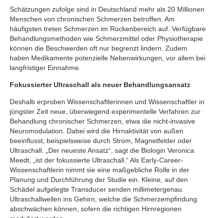
Schätzungen zufolge sind in Deutschland mehr als 20 Millionen
Menschen von chronischen Schmerzen betroffen. Am
häufigsten treten Schmerzen im Rückenbereich auf. Verfügbare
Behandlungsmethoden wie Schmerzmittel oder Physiotherapie
können die Beschwerden oft nur begrenzt lindern. Zudem
haben Medikamente potenzielle Nebenwirkungen, vor allem bei
langfristiger Einnahme.
Fokussierter Ultraschall als neuer Behandlungsansatz
Deshalb erproben Wissenschaftlerinnen und Wissenschaftler in
jüngster Zeit neue, überwiegend experimentelle Verfahren zur
Behandlung chronischer Schmerzen, etwa die nicht-invasive
Neuromodulation. Dabei wird die Hirnaktivität von außen
beeinflusst, beispielsweise durch Strom, Magnetfelder oder
Ultraschall. „Der neueste Ansatz“, sagt die Biologin Veronica
Meedt, „ist der fokussierte Ultraschall.“ Als Early-Career-
Wissenschaftlerin nimmt sie eine maßgebliche Rolle in der
Planung und Durchführung der Studie ein. Kleine, auf den
Schädel aufgelegte Transducer senden millimetergenau
Ultraschallwellen ins Gehirn, welche die Schmerzempfindung
abschwächen können, sofern die richtigen Hirnregionen