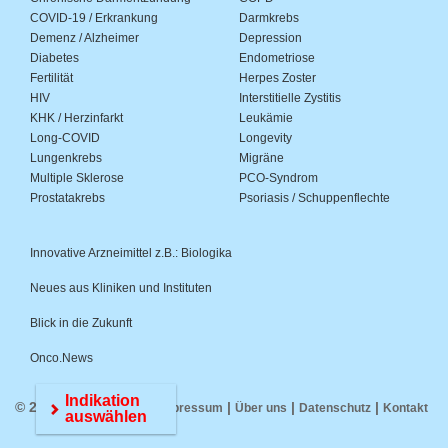
COVID-19 / Erkrankung
Darmkrebs
Demenz / Alzheimer
Depression
Diabetes
Endometriose
Fertilität
Herpes Zoster
HIV
Interstitielle Zystitis
KHK / Herzinfarkt
Leukämie
Long-COVID
Longevity
Lungenkrebs
Migräne
Multiple Sklerose
PCO-Syndrom
Prostatakrebs
Psoriasis / Schuppenflechte
Innovative Arzneimittel z.B.: Biologika
Neues aus Kliniken und Instituten
Blick in die Zukunft
Onco.News
Indikation
© 2026 Medwiss.de |
|
|
|
Impressum
Über uns
Datenschutz
Kontakt
auswählen