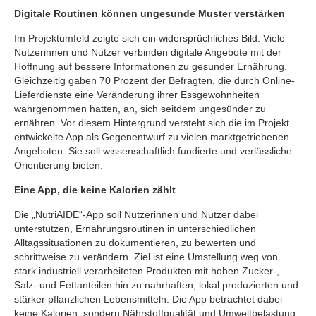
Digitale Routinen können ungesunde Muster verstärken
Im Projektumfeld zeigte sich ein widersprüchliches Bild. Viele
Nutzerinnen und Nutzer verbinden digitale Angebote mit der
Hoffnung auf bessere Informationen zu gesunder Ernährung.
Gleichzeitig gaben 70 Prozent der Befragten, die durch Online-
Lieferdienste eine Veränderung ihrer Essgewohnheiten
wahrgenommen hatten, an, sich seitdem ungesünder zu
ernähren. Vor diesem Hintergrund versteht sich die im Projekt
entwickelte App als Gegenentwurf zu vielen marktgetriebenen
Angeboten: Sie soll wissenschaftlich fundierte und verlässliche
Orientierung bieten.
Eine App, die keine Kalorien zählt
Die „NutriAIDE“-App soll Nutzerinnen und Nutzer dabei
unterstützen, Ernährungsroutinen in unterschiedlichen
Alltagssituationen zu dokumentieren, zu bewerten und
schrittweise zu verändern. Ziel ist eine Umstellung weg von
stark industriell verarbeiteten Produkten mit hohen Zucker-,
Salz- und Fettanteilen hin zu nahrhaften, lokal produzierten und
stärker pflanzlichen Lebensmitteln. Die App betrachtet dabei
keine Kalorien, sondern Nährstoffqualität und Umweltbelastung