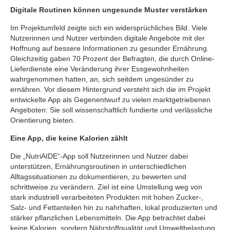
Digitale Routinen können ungesunde Muster verstärken
Im Projektumfeld zeigte sich ein widersprüchliches Bild. Viele
Nutzerinnen und Nutzer verbinden digitale Angebote mit der
Hoffnung auf bessere Informationen zu gesunder Ernährung.
Gleichzeitig gaben 70 Prozent der Befragten, die durch Online-
Lieferdienste eine Veränderung ihrer Essgewohnheiten
wahrgenommen hatten, an, sich seitdem ungesünder zu
ernähren. Vor diesem Hintergrund versteht sich die im Projekt
entwickelte App als Gegenentwurf zu vielen marktgetriebenen
Angeboten: Sie soll wissenschaftlich fundierte und verlässliche
Orientierung bieten.
Eine App, die keine Kalorien zählt
Die „NutriAIDE“-App soll Nutzerinnen und Nutzer dabei
unterstützen, Ernährungsroutinen in unterschiedlichen
Alltagssituationen zu dokumentieren, zu bewerten und
schrittweise zu verändern. Ziel ist eine Umstellung weg von
stark industriell verarbeiteten Produkten mit hohen Zucker-,
Salz- und Fettanteilen hin zu nahrhaften, lokal produzierten und
stärker pflanzlichen Lebensmitteln. Die App betrachtet dabei
keine Kalorien, sondern Nährstoffqualität und Umweltbelastung