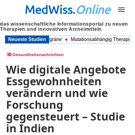
MedWiss
.
Online
Menü
das wissenschaftliche Informationsportal zu neuen
Therapien und innovativen Arzneimitteln
chen COPD und Migräne
Neueste Studien
Mutationsabhängig Therapie inten
Gesundheitsnachrichten
Wie digitale Angebote
Essgewohnheiten
verändern und wie
Forschung
gegensteuert – Studie
in Indien