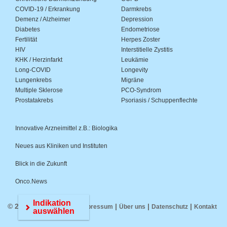
COVID-19 / Erkrankung
Darmkrebs
Demenz / Alzheimer
Depression
Diabetes
Endometriose
Fertilität
Herpes Zoster
HIV
Interstitielle Zystitis
KHK / Herzinfarkt
Leukämie
Long-COVID
Longevity
Lungenkrebs
Migräne
Multiple Sklerose
PCO-Syndrom
Prostatakrebs
Psoriasis / Schuppenflechte
Innovative Arzneimittel z.B.: Biologika
Neues aus Kliniken und Instituten
Blick in die Zukunft
Onco.News
Indikation
© 2026 Medwiss.de |
|
|
|
Impressum
Über uns
Datenschutz
Kontakt
auswählen