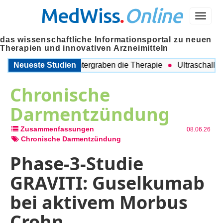
MedWiss
.
Online
Menü
das wissenschaftliche Informationsportal zu neuen
Therapien und innovativen Arzneimitteln
eitende Probleme untergraben die Therapie
Neueste Studien
Ultraschall auch
Chronische
Darmentzündung
Zusammenfassungen
08.06.26
Chronische Darmentzündung
Phase-3-Studie
GRAVITI: Guselkumab
bei aktivem Morbus
Crohn