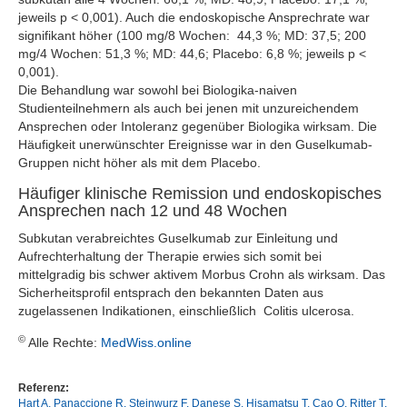
jeweils p < 0,001). Auch die endoskopische Ansprechrate war
signifikant höher (100 mg/8 Wochen: 44,3 %; MD: 37,5; 200
mg/4 Wochen: 51,3 %; MD: 44,6; Placebo: 6,8 %; jeweils p <
0,001).
Die Behandlung war sowohl bei Biologika-naiven
Studienteilnehmern als auch bei jenen mit unzureichendem
Ansprechen oder Intoleranz gegenüber Biologika wirksam. Die
Häufigkeit unerwünschter Ereignisse war in den Guselkumab-
Gruppen nicht höher als mit dem Placebo.
Häufiger klinische Remission und endoskopisches
Ansprechen nach 12 und 48 Wochen
Subkutan verabreichtes Guselkumab zur Einleitung und
Aufrechterhaltung der Therapie erwies sich somit bei
mittelgradig bis schwer aktivem Morbus Crohn als wirksam. Das
Sicherheitsprofil entsprach den bekannten Daten aus
zugelassenen Indikationen, einschließlich Colitis ulcerosa.
©
Alle Rechte:
MedWiss.online
Referenz:
Hart A, Panaccione R, Steinwurz F, Danese S, Hisamatsu T, Cao Q, Ritter T,