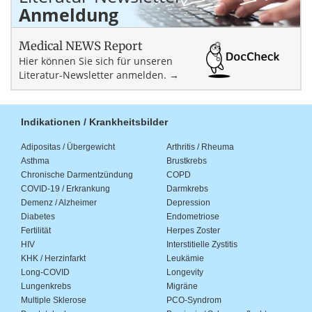
Anmeldung
Medical NEWS Report
Hier können Sie sich für unseren
Literatur-Newsletter anmelden. →
Indikationen / Krankheitsbilder
Adipositas / Übergewicht
Arthritis / Rheuma
Asthma
Brustkrebs
Chronische Darmentzündung
COPD
COVID-19 / Erkrankung
Darmkrebs
Demenz / Alzheimer
Depression
Diabetes
Endometriose
Fertilität
Herpes Zoster
HIV
Interstitielle Zystitis
KHK / Herzinfarkt
Leukämie
Long-COVID
Longevity
Lungenkrebs
Migräne
Multiple Sklerose
PCO-Syndrom