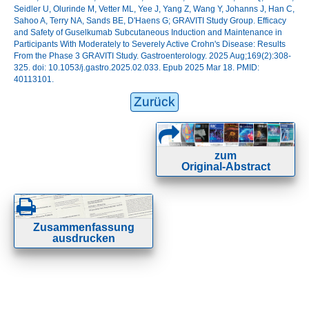
Seidler U, Olurinde M, Vetter ML, Yee J, Yang Z, Wang Y, Johanns J, Han C,
Sahoo A, Terry NA, Sands BE, D'Haens G; GRAVITI Study Group. Efficacy
and Safety of Guselkumab Subcutaneous Induction and Maintenance in
Participants With Moderately to Severely Active Crohn's Disease: Results
From the Phase 3 GRAVITI Study. Gastroenterology. 2025 Aug;169(2):308-
325. doi: 10.1053/j.gastro.2025.02.033. Epub 2025 Mar 18. PMID:
40113101.
Zurück
zum
Original-Abstract
Zusammenfassung
ausdrucken