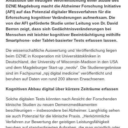
Anlässlich der heutigen Veröffentlichung einer Studie des
DZNE Magdeburg macht die Alzheimer Forschung Initiative
(AFI) auf das Potenzial digitaler Messverfahren für die
Erforschung kognitiver Veränderungen aufmerksam. Die
von der AFI geförderte Studie unter Leitung von Dr. David
Berron zeigt, dass sich Gedächtnisveränderungen bei
Menschen mit leichter kognitiver Beeinträchtigung mithilfe
Smartphone- oder Tablet-basierter Tests erfassen lassen.
Die wissenschaftliche Auswertung und Veröffentlichung liegen
beim DZNE in Kooperation mit Universitätskliniken in
Deutschland, der University of Wisconsin-Madison in den USA
und dem Magdeburger Start-up „neotiv“. Die Studienergebnisse
sind im Fachjournal „npj digital medicine“ veröffentlicht und
beruhen auf Daten von rund 200 älteren Erwachsenen.
Kognitiven Abbau digital über kürzere Zeiträume erfassen
Solche digitalen Tests könnten nach Ansicht der Forschenden
klinische Studien zu neuen Demenzmedikamenten
beschleunigen – insbesondere bei Alzheimer. Langfristig sehen
sie auch Potenzial für die klinische Praxis. „Herkömmliche
Verfahren zur Bewertung der geistigen Leistungsfähigkeit
beruhen auf standardisierten Aufgaben, die man mündlich oder