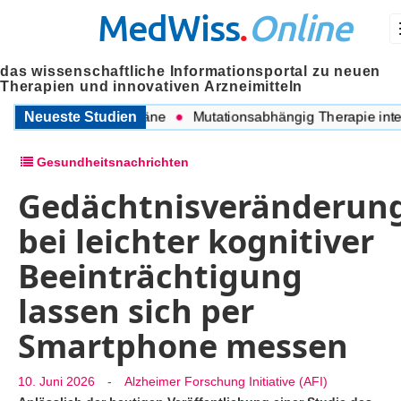
MedWiss
.
Online
das wissenschaftliche Informationsportal zu neuen
Therapien und innovativen Arzneimitteln
n COPD und Migräne
Neueste Studien
Mutationsabhängig Therapie intensivi
Gesundheitsnachrichten
Gedächtnisveränderun
bei leichter kognitiver
Beeinträchtigung
lassen sich per
Smartphone messen
10. Juni 2026
-
Alzheimer Forschung Initiative (AFI)