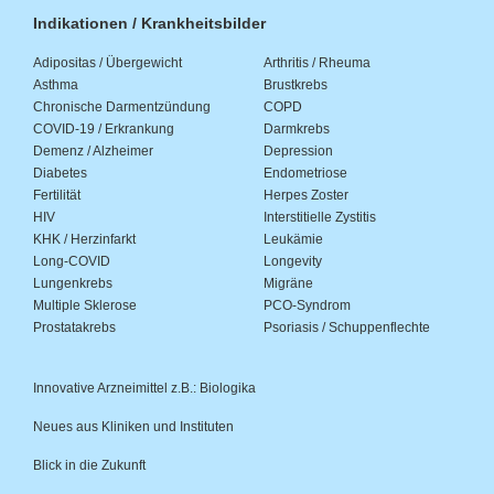
Indikationen / Krankheitsbilder
Adipositas / Übergewicht
Arthritis / Rheuma
Asthma
Brustkrebs
Chronische Darmentzündung
COPD
COVID-19 / Erkrankung
Darmkrebs
Demenz / Alzheimer
Depression
Diabetes
Endometriose
Fertilität
Herpes Zoster
HIV
Interstitielle Zystitis
KHK / Herzinfarkt
Leukämie
Long-COVID
Longevity
Lungenkrebs
Migräne
Multiple Sklerose
PCO-Syndrom
Prostatakrebs
Psoriasis / Schuppenflechte
Innovative Arzneimittel z.B.: Biologika
Neues aus Kliniken und Instituten
Blick in die Zukunft