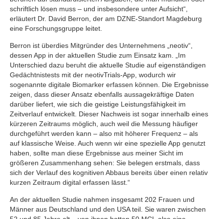
schriftlich lösen muss – und insbesondere unter Aufsicht“,
erläutert Dr. David Berron, der am DZNE-Standort Magdeburg
eine Forschungsgruppe leitet.
Berron ist überdies Mitgründer des Unternehmens „neotiv“,
dessen App in der aktuellen Studie zum Einsatz kam. „Im
Unterschied dazu beruht die aktuelle Studie auf eigenständigen
Gedächtnistests mit der neotivTrials-App, wodurch wir
sogenannte digitale Biomarker erfassen können. Die Ergebnisse
zeigen, dass dieser Ansatz ebenfalls aussagekräftige Daten
darüber liefert, wie sich die geistige Leistungsfähigkeit im
Zeitverlauf entwickelt. Dieser Nachweis ist sogar innerhalb eines
kürzeren Zeitraums möglich, auch weil die Messung häufiger
durchgeführt werden kann – also mit höherer Frequenz – als
auf klassische Weise. Auch wenn wir eine spezielle App genutzt
haben, sollte man diese Ergebnisse aus meiner Sicht im
größeren Zusammenhang sehen: Sie belegen erstmals, dass
sich der Verlauf des kognitiven Abbaus bereits über einen relativ
kurzen Zeitraum digital erfassen lässt.“
An der aktuellen Studie nahmen insgesamt 202 Frauen und
Männer aus Deutschland und den USA teil. Sie waren zwischen
52 und 85 Jahre alt – von ihnen hatten 50 MCI, also eine