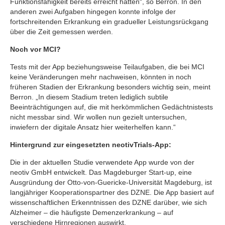
Funktionsfähigkeit bereits erreicht hatten“, so Berron. In den
anderen zwei Aufgaben hingegen konnte infolge der
fortschreitenden Erkrankung ein gradueller Leistungsrückgang
über die Zeit gemessen werden.
Noch vor MCI?
Tests mit der App beziehungsweise Teilaufgaben, die bei MCI
keine Veränderungen mehr nachweisen, könnten in noch
früheren Stadien der Erkrankung besonders wichtig sein, meint
Berron. „In diesem Stadium treten lediglich subtile
Beeinträchtigungen auf, die mit herkömmlichen Gedächtnistests
nicht messbar sind. Wir wollen nun gezielt untersuchen,
inwiefern der digitale Ansatz hier weiterhelfen kann.“
Hintergrund zur eingesetzten neotivTrials-App:
Die in der aktuellen Studie verwendete App wurde von der
neotiv GmbH entwickelt. Das Magdeburger Start-up, eine
Ausgründung der Otto-von-Guericke-Universität Magdeburg, ist
langjähriger Kooperationspartner des DZNE. Die App basiert auf
wissenschaftlichen Erkenntnissen des DZNE darüber, wie sich
Alzheimer – die häufigste Demenzerkrankung – auf
verschiedene Hirnregionen auswirkt.