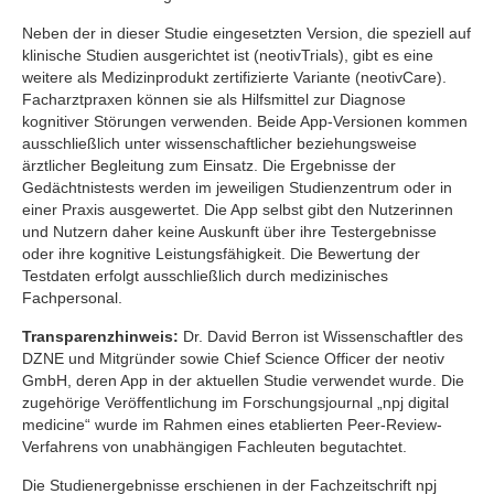
Neben der in dieser Studie eingesetzten Version, die speziell auf
klinische Studien ausgerichtet ist (neotivTrials), gibt es eine
weitere als Medizinprodukt zertifizierte Variante (neotivCare).
Facharztpraxen können sie als Hilfsmittel zur Diagnose
kognitiver Störungen verwenden. Beide App-Versionen kommen
ausschließlich unter wissenschaftlicher beziehungsweise
ärztlicher Begleitung zum Einsatz. Die Ergebnisse der
Gedächtnistests werden im jeweiligen Studienzentrum oder in
einer Praxis ausgewertet. Die App selbst gibt den Nutzerinnen
und Nutzern daher keine Auskunft über ihre Testergebnisse
oder ihre kognitive Leistungsfähigkeit. Die Bewertung der
Testdaten erfolgt ausschließlich durch medizinisches
Fachpersonal.
Transparenzhinweis:
Dr. David Berron ist Wissenschaftler des
DZNE und Mitgründer sowie Chief Science Officer der neotiv
GmbH, deren App in der aktuellen Studie verwendet wurde. Die
zugehörige Veröffentlichung im Forschungsjournal „npj digital
medicine“ wurde im Rahmen eines etablierten Peer-Review-
Verfahrens von unabhängigen Fachleuten begutachtet.
Die Studienergebnisse erschienen in der Fachzeitschrift npj