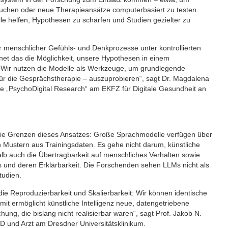
chen oder neue Therapieansätze computerbasiert zu testen.
 helfen, Hypothesen zu schärfen und Studien gezielter zu
menschlicher Gefühls- und Denkprozesse unter kontrollierten
net das die Möglichkeit, unsere Hypothesen in einem
n. Wir nutzen die Modelle als Werkzeuge, um grundlegende
r die Gesprächstherapie – auszuprobieren“, sagt Dr. Magdalena
e „PsychoDigital Research“ am EKFZ für Digitale Gesundheit an
g die Grenzen dieses Ansatzes: Große Sprachmodelle verfügen über
n Mustern aus Trainingsdaten. Es gehe nicht darum, künstliche
alb auch die Übertragbarkeit auf menschliches Verhalten sowie
und deren Erklärbarkeit. Die Forschenden sehen LLMs nicht als
tudien.
ie Reproduzierbarkeit und Skalierbarkeit: Wir können identische
mit ermöglicht künstliche Intelligenz neue, datengetriebene
ng, die bislang nicht realisierbar waren“, sagt Prof. Jakob N.
TUD und Arzt am Dresdner Universitätsklinikum.