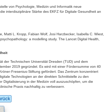
stelle von Psychologie, Medizin und Informatik neue
ie interdisziplinäre Stärke des EKFZ für Digitale Gesundheit an
 Matti L. Kropp, Fabian Wolf, Josi Harzbecker, Isabella C. Wiest,
sychopathology: a modelling study. The Lancet Digital Health,
dheit
tät der Technischen Universität Dresden (TUD) und dem
ptember 2019 gegründet. Es wird mit einer Fördersumme von 40
 Kröner-Fresenius-Stiftung gefördert. Das Zentrum konzentriert
igitale Technologien an der direkten Schnittstelle zu den
er Digitalisierung in der Medizin voll auszuschöpfen, um die
inische Praxis nachhaltig zu verbessern.
urück