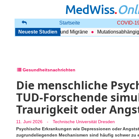
MedWiss
.
Onl
Startseite
COVID-19
hang zwischen COPD und Migräne
Neueste Studien
Mutationsabhängig The
Gesundheitsnachrichten
Die menschliche Psyc
TUD-Forschende simuli
Traurigkeit oder Angs
11. Juni 2026
-
Technische Universität Dresden
Psychische Erkrankungen wie Depressionen oder Angststö
zugrundeliegenden Mechanismen sind häufig schwer zu er