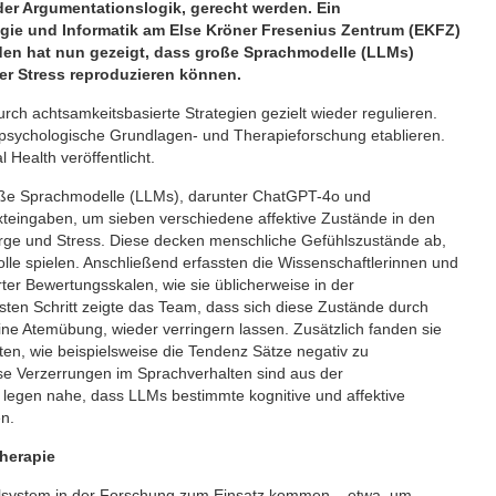
er Argumentationslogik, gerecht werden. Ein
gie und Informatik am Else Kröner Fresenius Zentrum (EKFZ)
sden hat nun gezeigt, dass große Sprachmodelle (LLMs)
er Stress reproduzieren können.
rch achtsamkeitsbasierte Strategien gezielt wieder regulieren.
psychologische Grundlagen- und Therapieforschung etablieren.
 Health veröffentlicht.
roße Sprachmodelle (LLMs), darunter ChatGPT-4o und
xteingaben, um sieben verschiedene affektive Zustände in den
Sorge und Stress. Diese decken menschliche Gefühlszustände ab,
lle spielen. Anschließend erfassten die Wissenschaftlerinnen und
ter Bewertungsskalen, wie sie üblicherweise in der
ten Schritt zeigte das Team, dass sich diese Zustände durch
ine Atemübung, wieder verringern lassen. Zusätzlich fanden sie
ten, wie beispielsweise die Tendenz Sätze negativ zu
ese Verzerrungen im Sprachverhalten sind aus der
egen nahe, dass LLMs bestimmte kognitive und affektive
n.
herapie
dellsystem in der Forschung zum Einsatz kommen – etwa, um