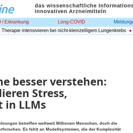
ine
das wissenschaftliche Information
innovativen Arzneimitteln
 / Erkrankung
Long-COVID
Meldunge
rapie intensivieren bei nicht-kleinzelligem Lungenkrebs
Ad
he besser verstehen:
eren Stress,
t in LLMs
rungen betreffen weltweit Millionen Menschen, doch die
forschen. Es fehlt an Modellsystemen, die der Komplexität