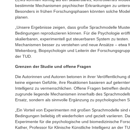
bestimmte Mechanismen psychischer Erkrankungen zu untersu
Besonders in frühen Forschungsphasen könnten solche Modelle
planen.
„Unsere Ergebnisse zeigen, dass große Sprachmodelle Muster 
Bedingungen reproduzieren können. Für die Psychologie eröff
skalierbaren, experimentell gut steuerbaren System zu teste
Mechanismen besser zu verstehen und neue Ansätze – etwa fü
Wekenborg, Biopsychologin und Leiterin der Forschungsgrupp
der TUD.
Grenzen der Studie und offene Fragen
Die Autorinnen und Autoren betonen in ihrer Veröffentlichun
keine eigenen Gefühle, ihre Reaktionen basieren auf gelernte
Intelligenz zu vermenschlichen. Offene Fragen betreffen desh
zugrunde liegende Mechanismen innerhalb des Sprachmodells 
Ersatz, sondern als sinnvolle Ergänzung zu psychologischen S
„Ein Vorteil von Experimenten mit großen Sprachmodelle sind d
Bedingungen beliebig oft wiederholen und gezielt variieren. Da
Experimente für die psychologische und biomedizinische Forschu
Kather, Professor für Klinische Künstliche Intelligenz an der 