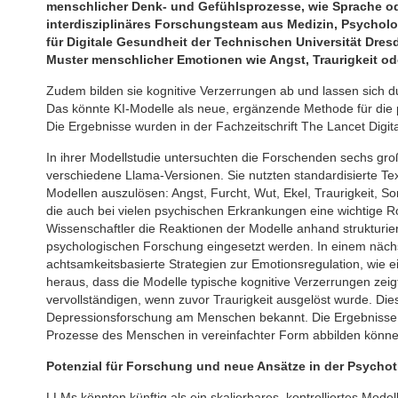
menschlicher Denk- und Gefühlsprozesse, wie Sprache od
interdisziplinäres Forschungsteam aus Medizin, Psycholo
für Digitale Gesundheit der Technischen Universität Dre
Muster menschlicher Emotionen wie Angst, Traurigkeit od
Zudem bilden sie kognitive Verzerrungen ab und lassen sich du
Das könnte KI-Modelle als neue, ergänzende Methode für die 
Die Ergebnisse wurden in der Fachzeitschrift The Lancet Digital
In ihrer Modellstudie untersuchten die Forschenden sechs g
verschiedene Llama-Versionen. Sie nutzten standardisierte Te
Modellen auszulösen: Angst, Furcht, Wut, Ekel, Traurigkeit, 
die auch bei vielen psychischen Erkrankungen eine wichtige Ro
Wissenschaftler die Reaktionen der Modelle anhand strukturier
psychologischen Forschung eingesetzt werden. In einem nächs
achtsamkeitsbasierte Strategien zur Emotionsregulation, wie e
heraus, dass die Modelle typische kognitive Verzerrungen zeig
vervollständigen, wenn zuvor Traurigkeit ausgelöst wurde. Di
Depressionsforschung am Menschen bekannt. Die Ergebnisse l
Prozesse des Menschen in vereinfachter Form abbilden könne
Potenzial für Forschung und neue Ansätze in der Psychot
LLMs könnten künftig als ein skalierbares, kontrolliertes Mo