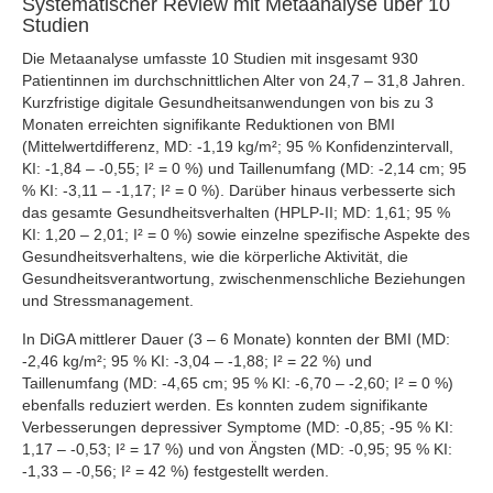
Systematischer Review mit Metaanalyse über 10
Studien
Die Metaanalyse umfasste 10 Studien mit insgesamt 930
Patientinnen im durchschnittlichen Alter von 24,7 – 31,8 Jahren.
Kurzfristige digitale Gesundheitsanwendungen von bis zu 3
Monaten erreichten signifikante Reduktionen von BMI
(Mittelwertdifferenz, MD: -1,19 kg/m²; 95 % Konfidenzintervall,
KI: -1,84 – -0,55; I² = 0 %) und Taillenumfang (MD: -2,14 cm; 95
% KI: -3,11 – -1,17; I² = 0 %). Darüber hinaus verbesserte sich
das gesamte Gesundheitsverhalten (HPLP-II; MD: 1,61; 95 %
KI: 1,20 – 2,01; I² = 0 %) sowie einzelne spezifische Aspekte des
Gesundheitsverhaltens, wie die körperliche Aktivität, die
Gesundheitsverantwortung, zwischenmenschliche Beziehungen
und Stressmanagement.
In DiGA mittlerer Dauer (3 – 6 Monate) konnten der BMI (MD:
-2,46 kg/m²; 95 % KI: -3,04 – -1,88; I² = 22 %) und
Taillenumfang (MD: -4,65 cm; 95 % KI: -6,70 – -2,60; I² = 0 %)
ebenfalls reduziert werden. Es konnten zudem signifikante
Verbesserungen depressiver Symptome (MD: -0,85; -95 % KI:
1,17 – -0,53; I² = 17 %) und von Ängsten (MD: -0,95; 95 % KI:
-1,33 – -0,56; I² = 42 %) festgestellt werden.