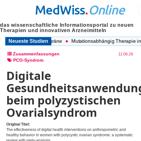
MedWiss
.
Online
das wissenschaftliche Informationsportal zu neuen
Therapien und innovativen Arzneimitteln
chen COPD und Migräne
Neueste Studien
Mutationsabhängig Therapie inten
Zusammenfassungen
11.06.26
PCO-Syndrom
Digitale
Gesundheitsanwendun
beim polyzystischen
Ovarialsyndrom
Original Titel:
The effectiveness of digital health interventions on anthropometric and
healthy behavior in women with polycystic ovarian syndrome: a systematic
review with meta-analysis.