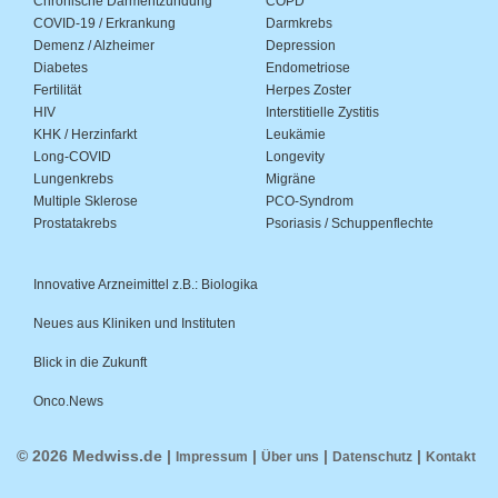
Chronische Darmentzündung
COPD
COVID-19 / Erkrankung
Darmkrebs
Demenz / Alzheimer
Depression
Diabetes
Endometriose
Fertilität
Herpes Zoster
HIV
Interstitielle Zystitis
KHK / Herzinfarkt
Leukämie
Long-COVID
Longevity
Lungenkrebs
Migräne
Multiple Sklerose
PCO-Syndrom
Prostatakrebs
Psoriasis / Schuppenflechte
Innovative Arzneimittel z.B.: Biologika
Neues aus Kliniken und Instituten
Blick in die Zukunft
Onco.News
© 2026 Medwiss.de |
|
|
|
Impressum
Über uns
Datenschutz
Kontakt