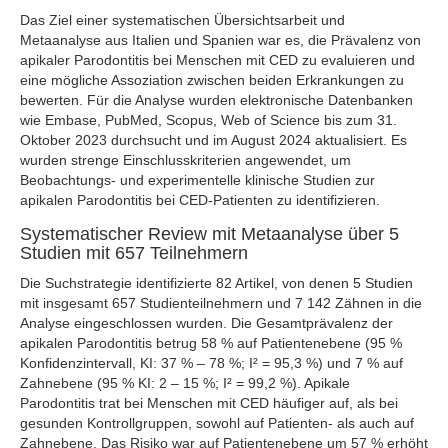
Das Ziel einer systematischen Übersichtsarbeit und
Metaanalyse aus Italien und Spanien war es, die Prävalenz von
apikaler Parodontitis bei Menschen mit CED zu evaluieren und
eine mögliche Assoziation zwischen beiden Erkrankungen zu
bewerten. Für die Analyse wurden elektronische Datenbanken
wie Embase, PubMed, Scopus, Web of Science bis zum 31.
Oktober 2023 durchsucht und im August 2024 aktualisiert. Es
wurden strenge Einschlusskriterien angewendet, um
Beobachtungs- und experimentelle klinische Studien zur
apikalen Parodontitis bei CED-Patienten zu identifizieren.
Systematischer Review mit Metaanalyse über 5
Studien mit 657 Teilnehmern
Die Suchstrategie identifizierte 82 Artikel, von denen 5 Studien
mit insgesamt 657 Studienteilnehmern und 7 142 Zähnen in die
Analyse eingeschlossen wurden. Die Gesamtprävalenz der
apikalen Parodontitis betrug 58 % auf Patientenebene (95 %
Konfidenzintervall, KI: 37 % – 78 %; I² = 95,3 %) und 7 % auf
Zahnebene (95 % KI: 2 – 15 %; I² = 99,2 %). Apikale
Parodontitis trat bei Menschen mit CED häufiger auf, als bei
gesunden Kontrollgruppen, sowohl auf Patienten- als auch auf
Zahnebene. Das Risiko war auf Patientenebene um 57 % erhöht