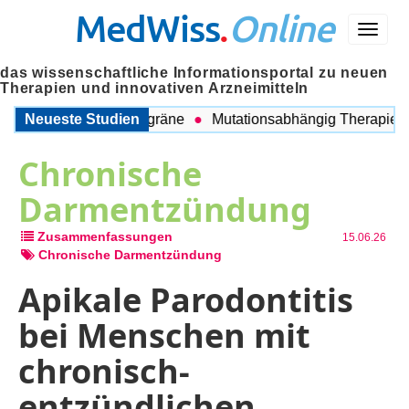
MedWiss
.
Online
Menü
das wissenschaftliche Informationsportal zu neuen
Therapien und innovativen Arzneimitteln
chen COPD und Migräne
Neueste Studien
Mutationsabhängig Therapie inten
Chronische
Darmentzündung
Zusammenfassungen
15.06.26
Chronische Darmentzündung
Apikale Parodontitis
bei Menschen mit
chronisch-
entzündlichen