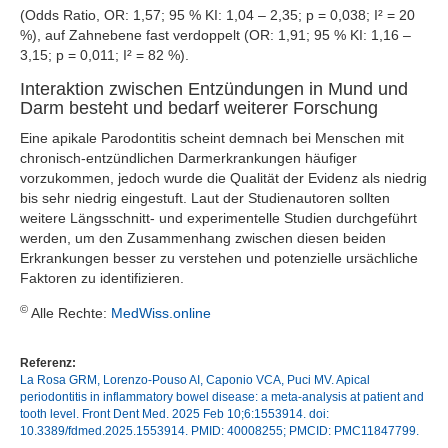
(Odds Ratio, OR: 1,57; 95 % KI: 1,04 – 2,35; p = 0,038; I² = 20
%), auf Zahnebene fast verdoppelt (OR: 1,91; 95 % KI: 1,16 –
3,15; p = 0,011; I² = 82 %).
Interaktion zwischen Entzündungen in Mund und
Darm besteht und bedarf weiterer Forschung
Eine apikale Parodontitis scheint demnach bei Menschen mit
chronisch-entzündlichen Darmerkrankungen häufiger
vorzukommen, jedoch wurde die Qualität der Evidenz als niedrig
bis sehr niedrig eingestuft. Laut der Studienautoren sollten
weitere Längsschnitt- und experimentelle Studien durchgeführt
werden, um den Zusammenhang zwischen diesen beiden
Erkrankungen besser zu verstehen und potenzielle ursächliche
Faktoren zu identifizieren.
©
Alle Rechte:
MedWiss.online
Referenz:
La Rosa GRM, Lorenzo-Pouso AI, Caponio VCA, Puci MV. Apical
periodontitis in inflammatory bowel disease: a meta-analysis at patient and
tooth level. Front Dent Med. 2025 Feb 10;6:1553914. doi:
10.3389/fdmed.2025.1553914. PMID: 40008255; PMCID: PMC11847799.