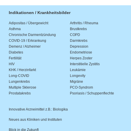
Indikationen / Krankheitsbilder
Adipositas / Übergewicht
Arthritis / Rheuma
Asthma
Brustkrebs
Chronische Darmentzündung
COPD
COVID-19 / Erkrankung
Darmkrebs
Demenz / Alzheimer
Depression
Diabetes
Endometriose
Fertilität
Herpes Zoster
HIV
Interstitielle Zystitis
KHK / Herzinfarkt
Leukämie
Long-COVID
Longevity
Lungenkrebs
Migräne
Multiple Sklerose
PCO-Syndrom
Prostatakrebs
Psoriasis / Schuppenflechte
Innovative Arzneimittel z.B.: Biologika
Neues aus Kliniken und Instituten
Blick in die Zukunft