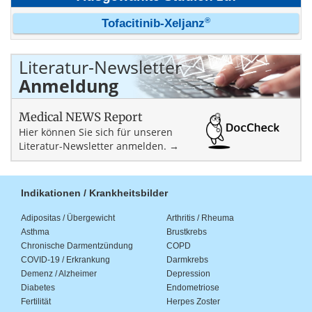
®
Tofacitinib-Xeljanz
Literatur-Newsletter
Anmeldung
Medical NEWS Report
Hier können Sie sich für unseren
Literatur-Newsletter anmelden. →
Indikationen / Krankheitsbilder
Adipositas / Übergewicht
Arthritis / Rheuma
Asthma
Brustkrebs
Chronische Darmentzündung
COPD
COVID-19 / Erkrankung
Darmkrebs
Demenz / Alzheimer
Depression
Diabetes
Endometriose
Fertilität
Herpes Zoster