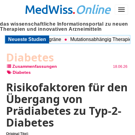
MedWiss
.
Online
Menü
das wissenschaftliche Informationsportal zu neuen
Therapien und innovativen Arzneimitteln
chen COPD und Migräne
Neueste Studien
Mutationsabhängig Therapie inten
Diabetes
Zusammenfassungen
18.06.26
Diabetes
Risikofaktoren für den
Übergang von
Prädiabetes zu Typ-2-
Diabetes
Original Titel: