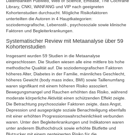
Datenbanken PubMed, Web of Science, Embase, The Cochrane
Library, CNKI, WANFANG und VIP nach geeigneten
Kohortenstudien durchsucht. Mögliche Risikofaktoren
unterteilten die Autoren in 4 Hauptkategorien:
soziodemografische, Lebensstil-, psychosoziale sowie klinische
Faktoren und Begleiterkrankungen.
Systematischer Review mit Metaanalyse über 59
Kohortenstudien
Insgesamt wurden 59 Studien in die Metaanalyse
eingeschlossen. Die Studien wiesen alle eine mittlere bis hohe
methodische Qualität auf. Die soziodemografischen Faktoren
höheres Alter, Diabetes in der Familie, männliches Geschlecht,
höheres Gewicht (body mass index, BMI) sowie Taillenumfang
waren signifikant mit einem höheren Risiko assoziiert.
Bewegungsmangel und Rauchen erhöhten das Risiko, während
moderate körperliche Aktivität einen schützenden Effekt zeigte.
Die Betrachtung psychosozialer Faktoren zeigte, dass Angst,
Depression und ausgeprägte soziale Benachteiligung ebenfalls
mit einer erhöhten Progressionswahrscheinlichkeit verbunden
waren. Unter den Begleiterkrankungen und Indikatoren waren
unter anderem Bluthochdruck sowie erhöhte Blutfette und
Blutzucker mit einem gesteigerten Risiko für die