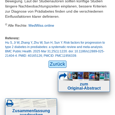
Bewegung. Laut der Studienautoren sollten künftige Studien
längere Nachbeobachtungszeiten einplanen, bessere Kriterien
zur Diagnose von Prädiabetes finden und die verschiedenen
Einflussfaktoren klarer definieren.
©
Alle Rechte:
MedWiss.online
Referenz:
Hu S, Ji W, Zhang Y, Zhu W, Sun H, Sun Y. Risk factors for progression to
type 2 diabetes in prediabetes: a systematic review and meta-analysis.
BMC Public Health. 2025 Mar 31;25(1):1220. doi: 10.1186/s12889-025-
21404-4. PMID: 40165126; PMCID: PMC11956339.
Zurück
zum
Original-Abstract
Zusammenfassung
ausdrucken