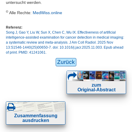
untersucht werden.
©
Alle Rechte:
MedWiss.online
Referenz:
Song J, Gao Y, Liu W, Sun X, Chen C, Wu IX. Effectiveness of artificial
intelligence-assisted examination for cancer detection in medical imaging:
a systematic review and meta-analysis. J Am Coll Radiol. 2025 Nov
13:S1546-1440(25)00650-7. doi: 10.1016/j.jacr.2025.11.003. Epub ahead
of print. PMID: 41241061.
Zurück
zum
Original-Abstract
Zusammenfassung
ausdrucken