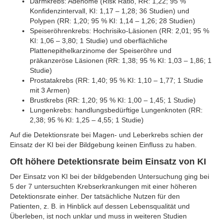
Darmkrebs: Adenome (Risk Ratio, RR: 1,22; 95 %
Konfidenzintervall, KI: 1,17 – 1,28; 36 Studien) und
Polypen (RR: 1,20; 95 % KI: 1,14 – 1,26; 28 Studien)
Speiseröhrenkrebs: Hochrisiko-Läsionen (RR: 2,01; 95 %
KI: 1,06 – 3,80; 1 Studie) und oberflächliche
Plattenepithelkarzinome der Speiseröhre und
präkanzeröse Läsionen (RR: 1,38; 95 % KI: 1,03 – 1,86; 1
Studie)
Prostatakrebs (RR: 1,40; 95 % KI: 1,10 – 1,77; 1 Studie
mit 3 Armen)
Brustkrebs (RR: 1,20; 95 % KI: 1,00 – 1,45; 1 Studie)
Lungenkrebs: handlungsbedürftige Lungenknoten (RR:
2,38; 95 % KI: 1,25 – 4,55; 1 Studie)
Auf die Detektionsrate bei Magen- und Leberkrebs schien der
Einsatz der KI bei der Bildgebung keinen Einfluss zu haben.
Oft höhere Detektionsrate beim Einsatz von KI
Der Einsatz von KI bei der bildgebenden Untersuchung ging bei
5 der 7 untersuchten Krebserkrankungen mit einer höheren
Detektionsrate einher. Der tatsächliche Nutzen für den
Patienten, z. B. in Hinblick auf dessen Lebensqualität und
Überleben, ist noch unklar und muss in weiteren Studien