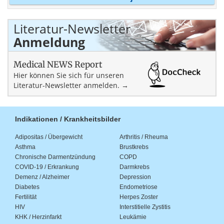
Literatur-Newsletter
Anmeldung
Medical NEWS Report
Hier können Sie sich für unseren
Literatur-Newsletter anmelden. →
Indikationen / Krankheitsbilder
Adipositas / Übergewicht
Arthritis / Rheuma
Asthma
Brustkrebs
Chronische Darmentzündung
COPD
COVID-19 / Erkrankung
Darmkrebs
Demenz / Alzheimer
Depression
Diabetes
Endometriose
Fertilität
Herpes Zoster
HIV
Interstitielle Zystitis
KHK / Herzinfarkt
Leukämie