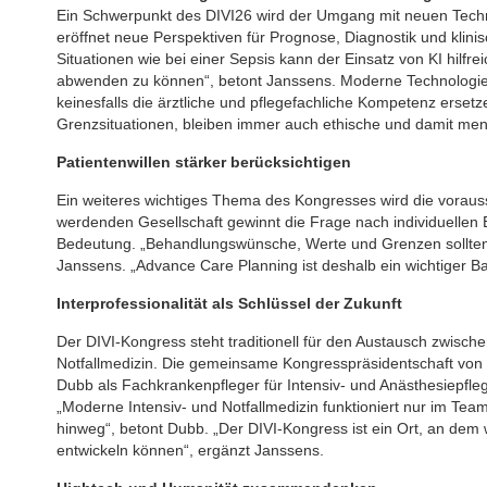
Ein Schwerpunkt des DIVI26 wird der Umgang mit neuen Technol
eröffnet neue Perspektiven für Prognose, Diagnostik und klini
Situationen wie bei einer Sepsis kann der Einsatz von KI hilfr
abwenden zu können“, betont Janssens. Moderne Technologie s
keinesfalls die ärztliche und pflegefachliche Kompetenz erset
Grenzsituationen, bleiben immer auch ethische und damit men
Patientenwillen stärker berücksichtigen
Ein weiteres wichtiges Thema des Kongresses wird die voraus
werdenden Gesellschaft gewinnt die Frage nach individuell
Bedeutung. „Behandlungswünsche, Werte und Grenzen sollten 
Janssens. „Advance Care Planning ist deshalb ein wichtiger Bau
Interprofessionalität als Schlüssel der Zukunft
Der DIVI-Kongress steht traditionell für den Austausch zwisch
Notfallmedizin. Die gemeinsame Kongresspräsidentschaft von 
Dubb als Fachkrankenpfleger für Intensiv- und Anästhesiepfleg
„Moderne Intensiv- und Notfallmedizin funktioniert nur im Te
hinweg“, betont Dubb. „Der DIVI-Kongress ist ein Ort, an dem
entwickeln können“, ergänzt Janssens.