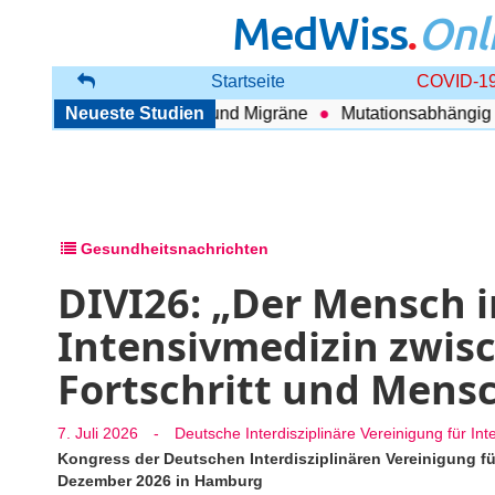
MedWiss
.
Onl
Startseite
COVID-19
ang zwischen COPD und Migräne
Neueste Studien
Mutationsabhängig Ther
Gesundheitsnachrichten
DIVI26: „Der Mensch i
Intensivmedizin zwis
Fortschritt und Mensc
7. Juli 2026
-
Deutsche Interdisziplinäre Vereinigung für Inte
Kongress der Deutschen Interdisziplinären Vereinigung für 
Dezember 2026 in Hamburg