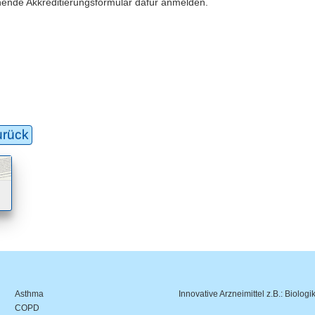
tehende Akkreditierungsformular dafür anmelden.
urück
Asthma
Innovative Arzneimittel z.B.: Biologi
COPD