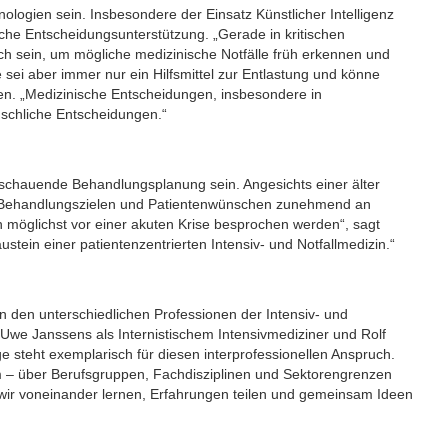
ogien sein. Insbesondere der Einsatz Künstlicher Intelligenz
sche Entscheidungsunterstützung. „Gerade in kritischen
eich sein, um mögliche medizinische Notfälle früh erkennen und
ei aber immer nur ein Hilfsmittel zur Entlastung und könne
zen. „Medizinische Entscheidungen, insbesondere in
schliche Entscheidungen.“
schauende Behandlungsplanung sein. Angesichts einer älter
en Behandlungszielen und Patientenwünschen zunehmend an
möglichst vor einer akuten Krise besprochen werden“, sagt
stein einer patientenzentrierten Intensiv- und Notfallmedizin.“
en den unterschiedlichen Professionen der Intensiv- und
Uwe Janssens als Internistischem Intensivmediziner und Rolf
e steht exemplarisch für diesen interprofessionellen Anspruch.
am – über Berufsgruppen, Fachdisziplinen und Sektorengrenzen
 wir voneinander lernen, Erfahrungen teilen und gemeinsam Ideen