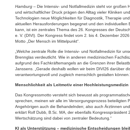
Hamburg
– Die Intensiv- und Notfallmedizin steht vor große
und wirtschaftlicher Druck prägen den Alltag vieler Kliniken und
Technologien neue Möglichkeiten für Diagnostik, Therapie und
aktuellen Herausforderungen begegnet und den individuellen 
kann, ist ein zentrales Thema des 26. Kongresses der Deutsche
e. V. (DIVI). Der Kongress findet vom 2. bis 4. Dezember 20
Motto „Der Mensch im Mittelpunkt“.
„Welche zentrale Rolle die Intensiv- und Notfallmedizin für un
Brennglas verdeutlicht. Wie in anderen medizinischen Fachdisz
aufgrund des Fachkräftemangels an die Grenzen ihrer Belastb
Janssens. „Gerade deshalb wollen wir beim DIVI26 darüber disk
verantwortungsvoll und zugleich menschlich gestalten können.
Menschlichkeit als Leitmotiv einer Hochleistungsmedizin
Das Kongressmotto versteht sich bewusst als programmatisch
sprechen, meinen wir alle im Versorgungsprozess beteiligten 
Angehörigen auch die Behandelnden; also auch Ärztinnen und 
erklärt Rolf Dubb, B.Sc. MA, der ebenfalls Kongresspräsident 
Wertschätzung sind dabei von zentraler Bedeutung.“
KI als Unterstützung – medizinische Entscheidungen blei