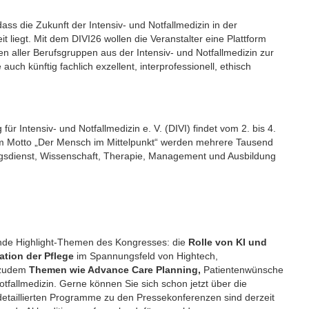
s die Zukunft der Intensiv- und Notfallmedizin in der
 liegt. Mit dem DIVI26 wollen die Veranstalter eine Plattform
en aller Berufsgruppen aus der Intensiv- und Notfallmedizin zur
auch künftig fachlich exzellent, interprofessionell, ethisch
ür Intensiv- und Notfallmedizin e. V. (DIVI) findet vom 2. bis 4.
 Motto „Der Mensch im Mittelpunkt“ werden mehrere Tausend
ungsdienst, Wissenschaft, Therapie, Management und Ausbildung
nde Highlight-Themen des Kongresses: die
Rolle von KI und
uation der Pflege
im Spannungsfeld von Hightech,
 zudem
Themen wie Advance Care Planning,
Patientenwünsche
fallmedizin. Gerne können Sie sich schon jetzt über die
detaillierten Programme zu den Pressekonferenzen sind derzeit