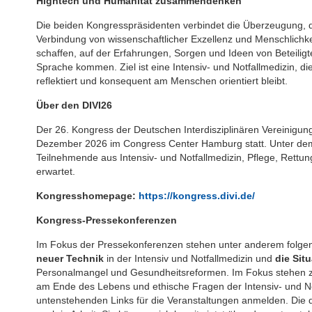
Hightech und Humanität zusammendenken
Die beiden Kongresspräsidenten verbindet die Überzeugung, das
Verbindung von wissenschaftlicher Exzellenz und Menschlichkeit
schaffen, auf der Erfahrungen, Sorgen und Ideen von Beteiligt
Sprache kommen. Ziel ist eine Intensiv- und Notfallmedizin, die 
reflektiert und konsequent am Menschen orientiert bleibt.
Über den DIVI26
Der 26. Kongress der Deutschen Interdisziplinären Vereinigung f
Dezember 2026 im Congress Center Hamburg statt. Unter dem
Teilnehmende aus Intensiv- und Notfallmedizin, Pflege, Rett
erwartet.
Kongresshomepage:
https://kongress.divi.de/
Kongress-Pressekonferenzen
Im Fokus der Pressekonferenzen stehen unter anderem folge
neuer Technik
in der Intensiv und Notfallmedizin und
die Sit
Personalmangel und Gesundheitsreformen. Im Fokus stehen
am Ende des Lebens und ethische Fragen der Intensiv- und Not
untenstehenden Links für die Veranstaltungen anmelden. Die 