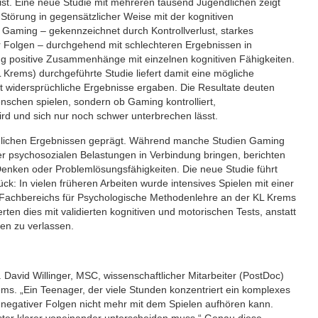
st. Eine neue Studie mit mehreren tausend Jugendlichen zeigt
Störung in gegensätzlicher Weise mit der kognitiven
Gaming – gekennzeichnet durch Kontrollverlust, starkes
er Folgen – durchgehend mit schlechteren Ergebnissen in
ring positive Zusammenhänge mit einzelnen kognitiven Fähigkeiten.
L Krems) durchgeführte Studie liefert damit eine mögliche
 widersprüchliche Ergebnisse ergaben. Die Resultate deuten
Menschen spielen, sondern ob Gaming kontrolliert,
ird und sich nur noch schwer unterbrechen lässt.
üchlichen Ergebnissen geprägt. Während manche Studien Gaming
r psychosozialen Belastungen in Verbindung bringen, berichten
Denken oder Problemlösungsfähigkeiten. Die neue Studie führt
k: In vielen früheren Arbeiten wurde intensives Spielen mit einer
 Fachbereichs für Psychologische Methodenlehre an der KL Krems
ten dies mit validierten kognitiven und motorischen Tests, anstatt
den zu verlassen.
Dr. David Willinger, MSC, wissenschaftlicher Mitarbeiter (PostDoc)
s. „Ein Teenager, der viele Stunden konzentriert ein komplexes
otz negativer Folgen nicht mehr mit dem Spielen aufhören kann.
ter klarer voneinander unterscheiden muss.“ Genau diese