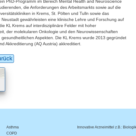
e ein PhD-Programm im Bereich Mental Health and Neuroscience
Studierenden, die Anforderungen des Arbeitsmarkts sowie auf die
rsitätskliniken in Krems, St. Pölten und Tulln sowie das
Neustadt gewährleisten eine klinische Lehre und Forschung auf
ie KL Krems auf interdisziplinäre Felder mit hoher
eit, der molekularen Onkologie und den Neurowissenschaften
gesundheitlichen Aspekten. Die KL Krems wurde 2013 gegründet
d Akkreditierung (AQ Austria) akkreditiert.
urück
Asthma
Innovative Arzneimittel z.B.: Biologi
COPD