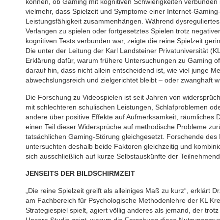
können, ob Gaming mit kognitiven Schwierigkeiten verbunden i
vielmehr, dass Spielzeit und Symptome einer Internet-Gaming-
Leistungsfähigkeit zusammenhängen. Während dysreguliertes 
Verlangen zu spielen oder fortgesetztes Spielen trotz negativ
kognitiven Tests verbunden war, zeigte die reine Spielzeit ge
Die unter der Leitung der Karl Landsteiner Privatuniversität (K
Erklärung dafür, warum frühere Untersuchungen zu Gaming oft
darauf hin, dass nicht allein entscheidend ist, wie viel junge 
abwechslungsreich und zielgerichtet bleibt – oder zwanghaft w
Die Forschung zu Videospielen ist seit Jahren von widerspr
mit schlechteren schulischen Leistungen, Schlafproblemen ode
andere über positive Effekte auf Aufmerksamkeit, räumliches 
einen Teil dieser Widersprüche auf methodische Probleme zurüc
tatsächlichen Gaming-Störung gleichgesetzt. Forschende des
untersuchten deshalb beide Faktoren gleichzeitig und kombinier
sich ausschließlich auf kurze Selbstauskünfte der Teilnehmen
JENSEITS DER BILDSCHIRMZEIT
„Die reine Spielzeit greift als alleiniges Maß zu kurz“, erklärt 
am Fachbereich für Psychologische Methodenlehre der KL Krem
Strategiespiel spielt, agiert völlig anderes als jemand, der tr
Unsere Studie zeigt, warum die Forschung diese Nutzungsmus