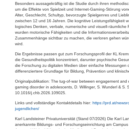
Besonders aussagekräftig ist die Studie durch ihren methodis
um die Effekte von Spielzeit und Internet-Gaming-Störung von
Alter, Geschlecht, Schultyp, bevorzugte Spielgenres und Liebl
zwischen 12 und 16 Jahren. Die kognitive Leistungsfähigkeit wu
logisches Denken, verbale, numerische und visuell-räumliche 
wurden motorische Fähigkeiten und die Informationsverarbeit
Zusammenhänge sichtbar zu machen, die verloren gehen würde
wird.
Die Ergebnisse passen gut zum Forschungsprofil der KL Krems,
die Gesundheitspolitik konzentriert, darunter psychische Ges
die Forschung zu digitalen Medien über einfache Messungen de
differenziertere Grundlage für Bildung, Prävention und klinisch
Originalpublikation: The tug-of-war between engagement and d
gaming disorder in adolescents, D. Willinger, S. Wunderl & S
10.1016/j.chb.2026.109025.
Links und vollständige Kontaktdetails hier:
https://prd.at/news
jugendlichen/
Karl Landsteiner Privatuniversität (Stand 07/2026) Die Karl Land
anerkannte Bildungs- und Forschungseinrichtung am Campus K