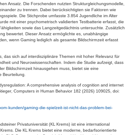
chen Ansatz. Die Forschenden nutzten Strukturgleichungsmodelle,
einander zu trennen. Dabei berücksichtigten sie Faktoren wie
ingsspiele. Die Stichprobe umfasste 3.854 Jugendliche im Alter
rde mit einer psychometrisch validierten Testbatterie erfasst, die
Fähigkeiten sowie das Langzeitgedächtnis untersuchte. Zusätzlich
ung bewertet. Dieser Ansatz ermöglichte es, unabhängige
n, wenn Gaming lediglich als gesamte Bildschirmzeit erfasst
 das sich auf interdisziplinäre Themen mit hoher Relevanz für
undheit und Neurowissenschaften. Indem die Studie aufzeigt, dass
r Bildschirmzeit hinausgehen muss, bietet sie eine
e Beurteilung.
ysregulation: A comprehensive analysis of cognition and internet
. Stieger, Computers in Human Behavior 182 (2026) 109025, doi:
room-kunden/gaming-die-spielzeit-ist-nicht-das-problem-bei-
steiner Privatuniversität (KL Krems) ist eine international
rems. Die KL Krems bietet eine moderne, bedarfsorientierte