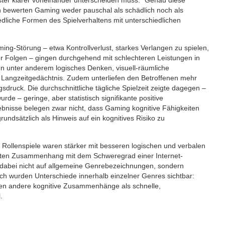
n bewerten Gaming weder pauschal als schädlich noch als
iedliche Formen des Spielverhaltens mit unterschiedlichen
ming-Störung – etwa Kontrollverlust, starkes Verlangen zu spielen,
er Folgen – gingen durchgehend mit schlechteren Leistungen in
en unter anderem logisches Denken, visuell-räumliche
Langzeitgedächtnis. Zudem unterliefen den Betroffenen mehr
sdruck. Die durchschnittliche tägliche Spielzeit zeigte dagegen –
e – geringe, aber statistisch signifikante positive
bnisse belegen zwar nicht, dass Gaming kognitive Fähigkeiten
undsätzlich als Hinweis auf ein kognitives Risiko zu
nd Rollenspiele waren stärker mit besseren logischen und verbalen
hsten Zusammenhang mit dem Schweregrad einer Internet-
dabei nicht auf allgemeine Genrebezeichnungen, sondern
urch wurden Unterschiede innerhalb einzelner Genres sichtbar:
gten andere kognitive Zusammenhänge als schnelle,
.