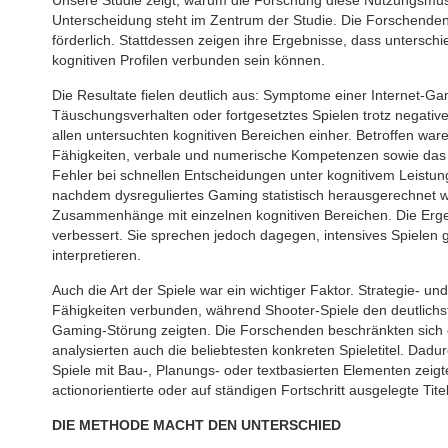
Unterscheidung steht im Zentrum der Studie. Die Forschende
förderlich. Stattdessen zeigen ihre Ergebnisse, dass untersch
kognitiven Profilen verbunden sein können.
Die Resultate fielen deutlich aus: Symptome einer Internet-Ga
Täuschungsverhalten oder fortgesetztes Spielen trotz negativ
allen untersuchten kognitiven Bereichen einher. Betroffen war
Fähigkeiten, verbale und numerische Kompetenzen sowie das 
Fehler bei schnellen Entscheidungen unter kognitivem Leistung
nachdem dysreguliertes Gaming statistisch herausgerechnet wurd
Zusammenhänge mit einzelnen kognitiven Bereichen. Die Erge
verbessert. Sie sprechen jedoch dagegen, intensives Spielen gr
interpretieren.
Auch die Art der Spiele war ein wichtiger Faktor. Strategie- u
Fähigkeiten verbunden, während Shooter-Spiele den deutlic
Gaming-Störung zeigten. Die Forschenden beschränkten sich 
analysierten auch die beliebtesten konkreten Spieletitel. Dad
Spiele mit Bau-, Planungs- oder textbasierten Elementen zei
actionorientierte oder auf ständigen Fortschritt ausgelegte Titel
DIE METHODE MACHT DEN UNTERSCHIED