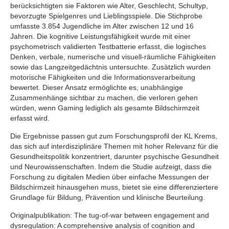
berücksichtigten sie Faktoren wie Alter, Geschlecht, Schultyp,
bevorzugte Spielgenres und Lieblingsspiele. Die Stichprobe
umfasste 3.854 Jugendliche im Alter zwischen 12 und 16
Jahren. Die kognitive Leistungsfähigkeit wurde mit einer
psychometrisch validierten Testbatterie erfasst, die logisches
Denken, verbale, numerische und visuell-räumliche Fähigkeiten
sowie das Langzeitgedächtnis untersuchte. Zusätzlich wurden
motorische Fähigkeiten und die Informationsverarbeitung
bewertet. Dieser Ansatz ermöglichte es, unabhängige
Zusammenhänge sichtbar zu machen, die verloren gehen
würden, wenn Gaming lediglich als gesamte Bildschirmzeit
erfasst wird.
Die Ergebnisse passen gut zum Forschungsprofil der KL Krems,
das sich auf interdisziplinäre Themen mit hoher Relevanz für die
Gesundheitspolitik konzentriert, darunter psychische Gesundheit
und Neurowissenschaften. Indem die Studie aufzeigt, dass die
Forschung zu digitalen Medien über einfache Messungen der
Bildschirmzeit hinausgehen muss, bietet sie eine differenziertere
Grundlage für Bildung, Prävention und klinische Beurteilung.
Originalpublikation: The tug-of-war between engagement and
dysregulation: A comprehensive analysis of cognition and