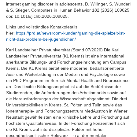
internet gaming disorder in adolescents, D. Willinger, S. Wunderl
& S. Stieger, Computers in Human Behavior 182 (2026) 109025,
doi: 10.1016/j.chb.2026.109025.
Links und vollständige Kontaktdetails
hier:
https://prd.at/newsroom-kunden/gaming-die-spielzeit-ist-
nicht-das-problem-bei-jugendlichen/
Karl Landsteiner Privatuniversität (Stand 07/2026) Die Karl
Landsteiner Privatuniversität (KL Krems) ist eine international
anerkannte Bildungs- und Forschungseinrichtung am Campus
Krems. Die KL Krems bietet eine moderne, bedarfsorientierte
Aus- und Weiterbildung in der Medizin und Psychologie sowie
ein PhD-Programm im Bereich Mental Health and Neuroscience
an. Das flexible Bildungsangebot ist auf die Bedürfnisse der
Studierenden, die Anforderungen des Arbeitsmarkts sowie auf
die Herausforderungen der Wissenschaft abgestimmt. Die drei
Universitätskliniken in Krems, St. Pölten und Tulln sowie das
Ionentherapie- und Forschungszentrum MedAustron in Wiener
Neustadt gewährleisten eine klinische Lehre und Forschung auf
höchstem Qualitätsniveau. In der Forschung konzentriert sich
die KL Krems auf interdisziplinäre Felder mit hoher
gesundheitspolitischer Relevanz – u.a. der mentalen