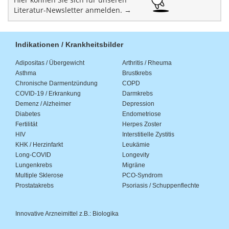
Literatur-Newsletter anmelden. →
Indikationen / Krankheitsbilder
Adipositas / Übergewicht
Arthritis / Rheuma
Asthma
Brustkrebs
Chronische Darmentzündung
COPD
COVID-19 / Erkrankung
Darmkrebs
Demenz / Alzheimer
Depression
Diabetes
Endometriose
Fertilität
Herpes Zoster
HIV
Interstitielle Zystitis
KHK / Herzinfarkt
Leukämie
Long-COVID
Longevity
Lungenkrebs
Migräne
Multiple Sklerose
PCO-Syndrom
Prostatakrebs
Psoriasis / Schuppenflechte
Innovative Arzneimittel z.B.: Biologika