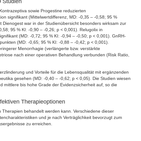
9 Studien
Kontrazeptiva sowie Progestine reduzierten
signifikant (Mittelwertdifferenz, MD: -0,35 – -0,58; 95 %
 mit Dienogest war in der Studienübersicht besonders wirksam zur
; 95 % KI: -0,90 – -0,26; p < 0,001). Relugolix in
fikant (MD: -0,72; 95 % KI: -0,94 – -0,50; p < 0,001). GnRH-
punkten (MD: -0,65; 95 % KI: -0,88 – -0,42; p < 0,001).
ringerer Menorrhagie (verlängerte bzw. verstärkte
triose nach einer operativen Behandlung verbunden (Risk Ratio,
linderung und Vorteile für die Lebensqualität mit ergänzenden
peutika gesehen (MD: -0,40 – -0,62; p < 0,05). Die Studien wiesen
d mittlere bis hohe Grade der Evidenzsicherheit auf, so die
ffektiven Therapieoptionen
n Therapien behandelt werden kann. Verschiedene dieser
encharakteristiken und je nach Verträglichkeit bevorzugt zum
sergebnisse zu erreichen.