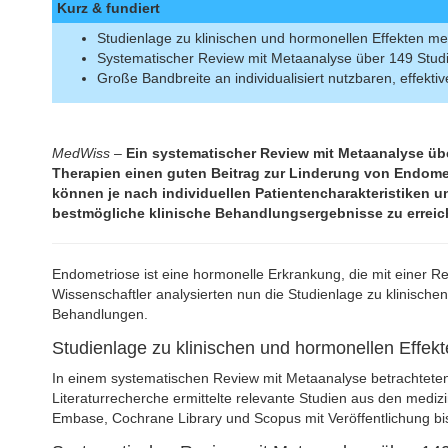
Kurz & fundiert
Studienlage zu klinischen und hormonellen Effekten 
Systematischer Review mit Metaanalyse über 149 Stud
Große Bandbreite an individualisiert nutzbaren, effekt
MedWiss
–
Ein systematischer Review mit Metaanalyse üb
Therapien einen guten Beitrag zur Linderung von Endom
können je nach individuellen Patientencharakteristiken 
bestmögliche klinische Behandlungsergebnisse zu erreic
Endometriose ist eine hormonelle Erkrankung, die mit einer 
Wissenschaftler analysierten nun die Studienlage zu klinisc
Behandlungen.
Studienlage zu klinischen und hormonellen Eff
In einem systematischen Review mit Metaanalyse betrachtete
Literaturrecherche ermittelte relevante Studien aus den med
Embase, Cochrane Library und Scopus mit Veröffentlichung b