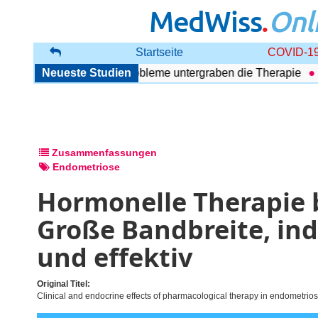
MedWiss
.
Onl
Startseite
COVID-19
Störung: Begleitende Probleme untergraben die Therapie
Neueste Studien
Ul
Zusammenfassungen
Endometriose
Hormonelle Therapie 
Große Bandbreite, ind
und effektiv
Original Titel:
Clinical and endocrine effects of pharmacological therapy in endometrios