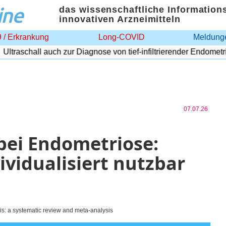
ine
das wissenschaftliche Information
innovativen Arzneimitteln
 / Erkrankung
Long-COVID
Meldunge
traschall auch zur Diagnose von tief-infiltrierender Endometrios
07.07.26
bei Endometriose:
ividualisiert nutzbar
is: a systematic review and meta-analysis