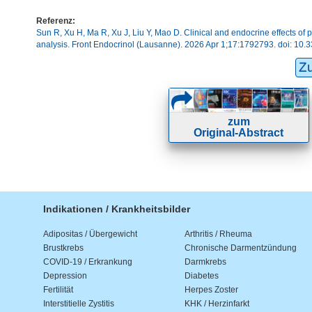
Referenz:
Sun R, Xu H, Ma R, Xu J, Liu Y, Mao D. Clinical and endocrine effects of
analysis. Front Endocrinol (Lausanne). 2026 Apr 1;17:1792793. doi: 
Z
zum
Original-Abstract
Indikationen / Krankheitsbilder
Adipositas / Übergewicht
Arthritis / Rheuma
Brustkrebs
Chronische Darmentzündung
COVID-19 / Erkrankung
Darmkrebs
Depression
Diabetes
Fertilität
Herpes Zoster
Interstitielle Zystitis
KHK / Herzinfarkt