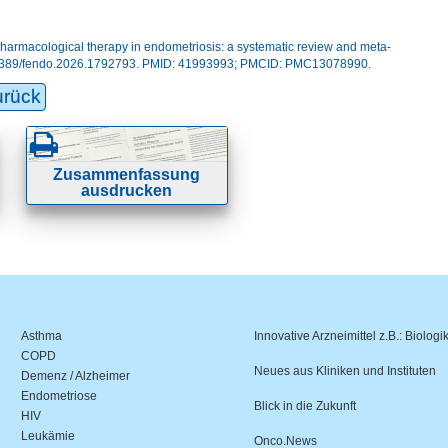
 pharmacological therapy in endometriosis: a systematic review and meta-
10.3389/fendo.2026.1792793. PMID: 41993993; PMCID: PMC13078990.
urück
Zusammenfassung
ausdrucken
Asthma
Innovative Arzneimittel z.B.: Biologi
COPD
Neues aus Kliniken und Instituten
Demenz / Alzheimer
Endometriose
Blick in die Zukunft
HIV
Leukämie
Onco.News