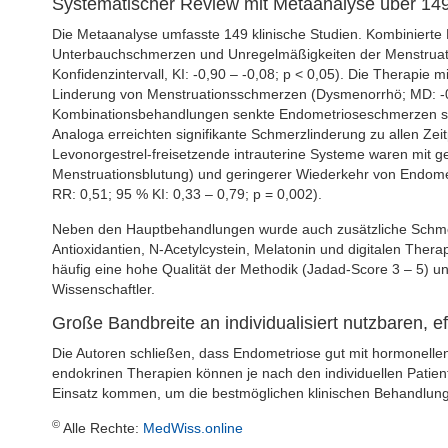
Systematischer Review mit Metaanalyse über 14
Die Metaanalyse umfasste 149 klinische Studien. Kombinierte 
Unterbauchschmerzen und Unregelmäßigkeiten der Menstruation 
Konfidenzintervall, KI: -0,90 – -0,08; p < 0,05). Die Therapie
Linderung von Menstruationsschmerzen (Dysmenorrhö; MD: -0,58
Kombinationsbehandlungen senkte Endometrioseschmerzen signi
Analoga erreichten signifikante Schmerzlinderung zu allen Zeit
Levonorgestrel-freisetzende intrauterine Systeme waren mit ge
Menstruationsblutung) und geringerer Wiederkehr von Endome
RR: 0,51; 95 % KI: 0,33 – 0,79; p = 0,002).
Neben den Hauptbehandlungen wurde auch zusätzliche Schmerz
Antioxidantien, N-Acetylcystein, Melatonin und digitalen Thera
häufig eine hohe Qualität der Methodik (Jadad-Score 3 – 5) un
Wissenschaftler.
Große Bandbreite an individualisiert nutzbaren, e
Die Autoren schließen, dass Endometriose gut mit hormonelle
endokrinen Therapien können je nach den individuellen Patient
Einsatz kommen, um die bestmöglichen klinischen Behandlung
©
Alle Rechte:
MedWiss.online