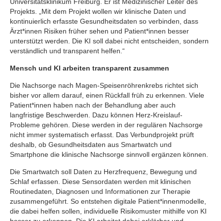
Universitätsklinikum Freiburg. Er ist Medizinischer Leiter des
Projekts. „Mit dem Projekt wollen wir klinische Daten und
kontinuierlich erfasste Gesundheitsdaten so verbinden, dass
Ärzt*innen Risiken früher sehen und Patient*innen besser
unterstützt werden. Die KI soll dabei nicht entscheiden, sondern
verständlich und transparent helfen.“
Mensch und KI arbeiten transparent zusammen
Die Nachsorge nach Magen-Speisenröhrenkrebs richtet sich
bisher vor allem darauf, einen Rückfall früh zu erkennen. Viele
Patient*innen haben nach der Behandlung aber auch
langfristige Beschwerden. Dazu können Herz-Kreislauf-
Probleme gehören. Diese werden in der regulären Nachsorge
nicht immer systematisch erfasst. Das Verbundprojekt prüft
deshalb, ob Gesundheitsdaten aus Smartwatch und
Smartphone die klinische Nachsorge sinnvoll ergänzen können.
Die Smartwatch soll Daten zu Herzfrequenz, Bewegung und
Schlaf erfassen. Diese Sensordaten werden mit klinischen
Routinedaten, Diagnosen und Informationen zur Therapie
zusammengeführt. So entstehen digitale Patient*innenmodelle,
die dabei helfen sollen, individuelle Risikomuster mithilfe von KI
besser zu erkennen. Die KI arbeitet dabei erklärbar und