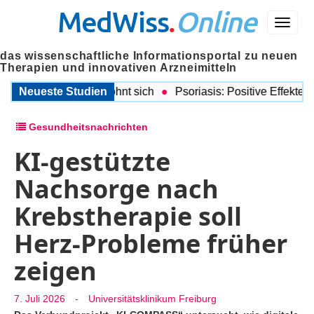
MedWiss
.
Online
Menü
das wissenschaftliche Informationsportal zu neuen
Therapien und innovativen Arzneimitteln
rustkrebsdiagnose lohnt sich
Neueste Studien
Psoriasis: Positive Effekte vo
Gesundheitsnachrichten
KI-gestützte
Nachsorge nach
Krebstherapie soll
Herz-Probleme früher
zeigen
7. Juli 2026
-
Universitätsklinikum Freiburg