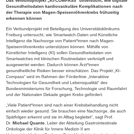
Das Verbundprojekt „KI-COMPASS“ untersucht, wie digitale
Gesundheitsdaten kardiovaskuläre Komplikationen nach
der Therapie von Magen-Speisenröhrenkrebs frühzeitig
erkennen können
Ein Verbundprojekt mit Beteiligung des Universitätsklinikums
Freiburg untersucht, wie Smartwatch-Daten und Künstliche
Intelligenz die Nachsorge von Patient*innen nach Magen-
Speisenröhrenkrebs unterstützen können. Mithilfe von
Künstlicher Intelligenz (KI) sollen Gesundheitsdaten von
Smartwatches mit klinischen Routinedaten verknüpft und
ausgewertet werden. Dadurch können Ärzt*innen
gesundheitliche Risiken besser einschätzen. Das Projekt „KI-
Compass“ wird im Rahmen der Förderlinie „Interaktive
Technologien für Gesundheit und Lebensqualität“ des
Bundesministeriums für Forschung, Technologie und Raumfahrt
und der Nationalen Dekade gegen Krebs gefördert.
„Viele Patient*innen sind nach einer Krebsbehandlung nicht
einfach wieder gesund. Sie brauchen eine Nachsorge, die auch
Spätfolgen erkennt und sie im Alltag begleitet“, sagt Prof.
Dr.
Michael Quante
, Leiter der Abteilung Gastrointestinale
Onkologie der Klinik für Innere Medizin II am