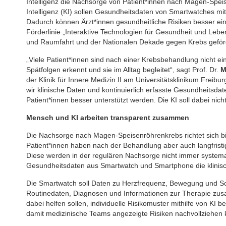
Intelligenz die Nachsorge von Patient*innen nach Magen-Speis
Intelligenz (KI) sollen Gesundheitsdaten von Smartwatches mi
Dadurch können Ärzt*innen gesundheitliche Risiken besser e
Förderlinie „Interaktive Technologien für Gesundheit und Leb
und Raumfahrt und der Nationalen Dekade gegen Krebs geför
„Viele Patient*innen sind nach einer Krebsbehandlung nicht e
Spätfolgen erkennt und sie im Alltag begleitet“, sagt Prof. Dr.
M
der Klinik für Innere Medizin II am Universitätsklinikum Freibur
wir klinische Daten und kontinuierlich erfasste Gesundheitsda
Patient*innen besser unterstützt werden. Die KI soll dabei nic
Mensch und KI arbeiten transparent zusammen
Die Nachsorge nach Magen-Speisenröhrenkrebs richtet sich bis
Patient*innen haben nach der Behandlung aber auch langfris
Diese werden in der regulären Nachsorge nicht immer systemat
Gesundheitsdaten aus Smartwatch und Smartphone die klinis
Die Smartwatch soll Daten zu Herzfrequenz, Bewegung und Sch
Routinedaten, Diagnosen und Informationen zur Therapie zusa
dabei helfen sollen, individuelle Risikomuster mithilfe von KI 
damit medizinische Teams angezeigte Risiken nachvollziehen