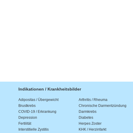
Indikationen / Krankheitsbilder
Adipositas / Übergewicht
Arthritis / Rheuma
Brustkrebs
Chronische Darmentzündung
COVID-19 / Erkrankung
Darmkrebs
Depression
Diabetes
Fertilität
Herpes Zoster
Interstitielle Zystitis
KHK / Herzinfarkt