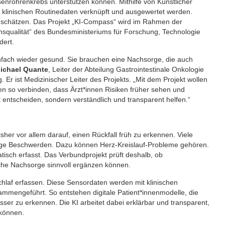
enröhrenkrebs unterstützen können. Mithilfe von Künstlicher
t klinischen Routinedaten verknüpft und ausgewertet werden.
inschätzen. Das Projekt „KI-Compass“ wird im Rahmen der
ensqualität“ des Bundesministeriums für Forschung, Technologie
dert.
infach wieder gesund. Sie brauchen eine Nachsorge, die auch
ichael Quante
, Leiter der Abteilung Gastrointestinale Onkologie
g. Er ist Medizinischer Leiter des Projekts. „Mit dem Projekt wollen
ten so verbinden, dass Ärzt*innen Risiken früher sehen und
ht entscheiden, sondern verständlich und transparent helfen.“
her vor allem darauf, einen Rückfall früh zu erkennen. Viele
tige Beschwerden. Dazu können Herz-Kreislauf-Probleme gehören.
isch erfasst. Das Verbundprojekt prüft deshalb, ob
che Nachsorge sinnvoll ergänzen können.
laf erfassen. Diese Sensordaten werden mit klinischen
mmengeführt. So entstehen digitale Patient*innenmodelle, die
besser zu erkennen. Die KI arbeitet dabei erklärbar und transparent,
 können.