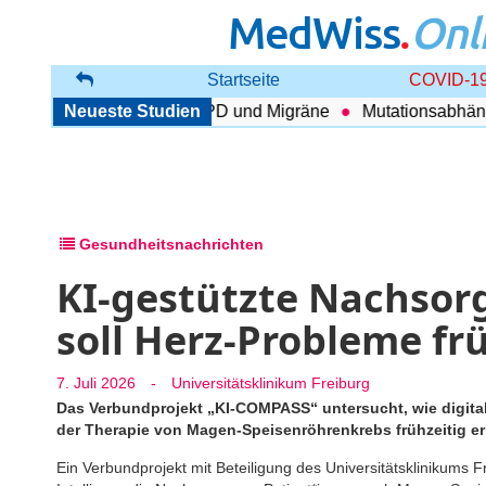
MedWiss
.
Onl
Startseite
COVID-19
menhang zwischen COPD und Migräne
Neueste Studien
Mutationsabhängig 
Gesundheitsnachrichten
KI-gestützte Nachsor
soll Herz-Probleme fr
7. Juli 2026
-
Universitätsklinikum Freiburg
Das Verbundprojekt „KI-COMPASS“ untersucht, wie digit
der Therapie von Magen-Speisenröhrenkrebs frühzeitig 
Ein Verbundprojekt mit Beteiligung des Universitätsklinikums 