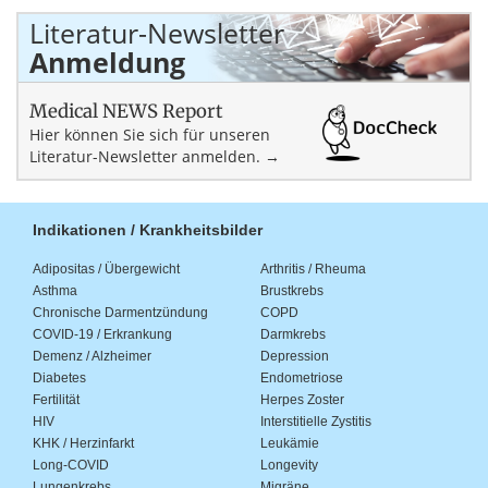
Literatur-Newsletter
Anmeldung
Medical NEWS Report
Hier können Sie sich für unseren
Literatur-Newsletter anmelden. →
Indikationen / Krankheitsbilder
Adipositas / Übergewicht
Arthritis / Rheuma
Asthma
Brustkrebs
Chronische Darmentzündung
COPD
COVID-19 / Erkrankung
Darmkrebs
Demenz / Alzheimer
Depression
Diabetes
Endometriose
Fertilität
Herpes Zoster
HIV
Interstitielle Zystitis
KHK / Herzinfarkt
Leukämie
Long-COVID
Longevity
Lungenkrebs
Migräne