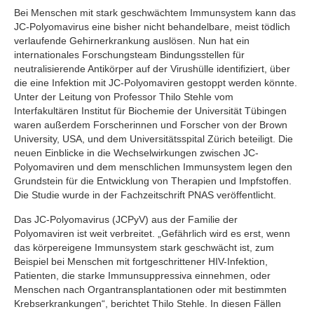
Bei Menschen mit stark geschwächtem Immunsystem kann das
JC-Polyomavirus eine bisher nicht behandelbare, meist tödlich
verlaufende Gehirnerkrankung auslösen. Nun hat ein
internationales Forschungsteam Bindungsstellen für
neutralisierende Antikörper auf der Virushülle identifiziert, über
die eine Infektion mit JC-Polyomaviren gestoppt werden könnte.
Unter der Leitung von Professor Thilo Stehle vom
Interfakultären Institut für Biochemie der Universität Tübingen
waren außerdem Forscherinnen und Forscher von der Brown
University, USA, und dem Universitätsspital Zürich beteiligt. Die
neuen Einblicke in die Wechselwirkungen zwischen JC-
Polyomaviren und dem menschlichen Immunsystem legen den
Grundstein für die Entwicklung von Therapien und Impfstoffen.
Die Studie wurde in der Fachzeitschrift PNAS veröffentlicht.
Das JC-Polyomavirus (JCPyV) aus der Familie der
Polyomaviren ist weit verbreitet. „Gefährlich wird es erst, wenn
das körpereigene Immunsystem stark geschwächt ist, zum
Beispiel bei Menschen mit fortgeschrittener HIV-Infektion,
Patienten, die starke Immunsuppressiva einnehmen, oder
Menschen nach Organtransplantationen oder mit bestimmten
Krebserkrankungen“, berichtet Thilo Stehle. In diesen Fällen