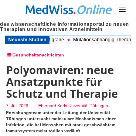
MedWiss
.
Online
Menü
das wissenschaftliche Informationsportal zu neuen
Therapien und innovativen Arzneimitteln
schen COPD und Migräne
Neueste Studien
Mutationsabhängig Therapie inte
Gesundheitsnachrichten
Polyomaviren: neue
Ansatzpunkte für
Schutz und Therapie
7. Juli 2026
-
Eberhard Karls Universität Tübingen
Forschungsteam unter der Leitung der Universität
Tübingen untersucht molekulare Mechanismen einer
Infektion, die bei Menschen mit stark geschwächtem
Immunsystem meist tödlich verläuft