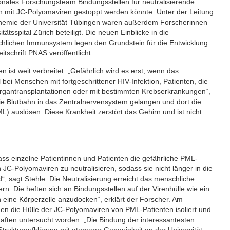
onales Forschungsteam Bindungsstellen für neutralisierende
ktion mit JC-Polyomaviren gestoppt werden könnte. Unter der Leitung
Biochemie der Universität Tübingen waren außerdem Forscherinnen
tsspital Zürich beteiligt. Die neuen Einblicke in die
lichen Immunsystem legen den Grundstein für die Entwicklung
tschrift PNAS veröffentlicht.
ist weit verbreitet. „Gefährlich wird es erst, wenn das
ei Menschen mit fortgeschrittener HIV-Infektion, Patienten, die
gantransplantationen oder mit bestimmten Krebserkrankungen“,
 die Blutbahn in das Zentralnervensystem gelangen und dort die
) auslösen. Diese Krankheit zerstört das Gehirn und ist nicht
ss einzelne Patientinnen und Patienten die gefährliche PML-
 JC-Polyomaviren zu neutralisieren, sodass sie nicht länger in die
“, sagt Stehle. Die Neutralisierung erreicht das menschliche
. Die heften sich an Bindungsstellen auf der Virenhülle wie ein
an eine Körperzelle anzudocken“, erklärt der Forscher. Am
egen die Hülle der JC-Polyomaviren von PML-Patienten isoliert und
aften untersucht worden. „Die Bindung der interessantesten
trukturaufklärung mit atomarer Genauigkeit an der Universität