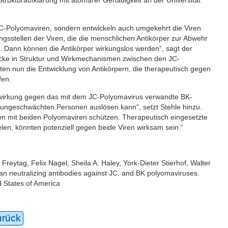
JC-Polyomaviren, sondern entwickeln auch umgekehrt die Viren
sstellen der Viren, die die menschlichen Antikörper zur Abwehr
. Dann können die Antikörper wirkungslos werden“, sagt der
licke in Struktur und Wirkmechanismen zwischen den JC-
 nun die Entwicklung von Antikörpern, die therapeutisch gegen
fen.
utzwirkung gegen das mit dem JC-Polyomavirus verwandte BK-
mungeschwächten Personen auslösen kann“, setzt Stehle hinzu.
nen mit beiden Polyomaviren schützen. Therapeutisch eingesetzte
ielen, könnten potenziell gegen beide Viren wirksam sein.“
Freytag, Felix Nagel, Sheila A. Haley, York-Dieter Stierhof, Walter
man neutralizing antibodies against JC. and BK polyomaviruses.
d States of America
urück