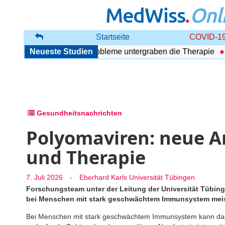
MedWiss
.
Onl
Startseite
COVID-19
Störung: Begleitende Probleme untergraben die Therapie
Neueste Studien
Ul
Gesundheitsnachrichten
Polyomaviren: neue A
und Therapie
7. Juli 2026
-
Eberhard Karls Universität Tübingen
Forschungsteam unter der Leitung der Universität Tübing
bei Menschen mit stark geschwächtem Immunsystem meist
Bei Menschen mit stark geschwächtem Immunsystem kann das J