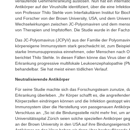
verlaufende Gehirnerkrankung auslösen. Nun hat ein internati
Antikörper auf der Virushülle identifiziert, über die eine Infe
von Professor Thilo Stehle vom Interfakultären Institut für 
und Forscher von der Brown University, USA, und dem Universitä
Wechselwirkungen zwischen JC-Polyomaviren und dem mensch
von Therapien und Impfstoffen. Die Studie wurde in der Fachzei
Das JC-Polyomavirus (JCPyV) aus der Familie der Polyomaviren 
körpereigene Immunsystem stark geschwächt ist, zum Beispiel b
starke Immunsuppressiva einnehmen, oder Menschen nach Or
berichtet Thilo Stehle. In diesen Fällen könne das Virus über
Erkrankung progressive multifokale Leukoenzephalopathie (PML
behandelbar. Sie hat meist einen tödlichen Verlauf.
Neutralisierende Antikörper
Für seine Studie machte sich das Forschungsteam zunutze, da
Erkrankung überleben. „Ihr Körper schafft es, die angreifenden
Körperzellen eindringen können und die Infektion gestoppt wird
Immunsystem über die Herstellung von passgenauen Antikörpern
Verschluss an. „So ist die Bindungsstelle nicht mehr frei, um 
Universitätsspital Zürich seien solche speziellen Antikörper g
an der Brown University in den USA auf ihre Bindungseigensch
Antikörper an das Virus haben wir dann über hochauflösende S