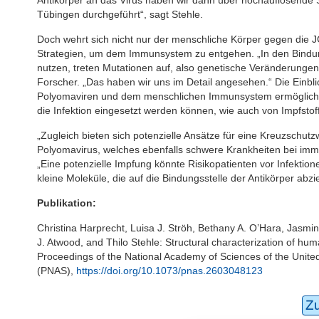
Tübingen durchgeführt“, sagt Stehle.
Doch wehrt sich nicht nur der menschliche Körper gegen die 
Strategien, um dem Immunsystem zu entgehen. „In den Bindung
nutzen, treten Mutationen auf, also genetische Veränderungen
Forscher. „Das haben wir uns im Detail angesehen.“ Die Einb
Polyomaviren und dem menschlichen Immunsystem ermöglichten
die Infektion eingesetzt werden können, wie auch von Impfstof
„Zugleich bieten sich potenzielle Ansätze für eine Kreuzsch
Polyomavirus, welches ebenfalls schwere Krankheiten bei im
„Eine potenzielle Impfung könnte Risikopatienten vor Infektio
kleine Moleküle, die auf die Bindungsstelle der Antikörper abz
Publikation:
Christina Harprecht, Luisa J. Ströh, Bethany A. O’Hara, Jasmin 
J. Atwood, and Thilo Stehle: Structural characterization of hu
Proceedings of the National Academy of Sciences of the Unite
(PNAS),
https://doi.org/10.1073/pnas.2603048123
Z