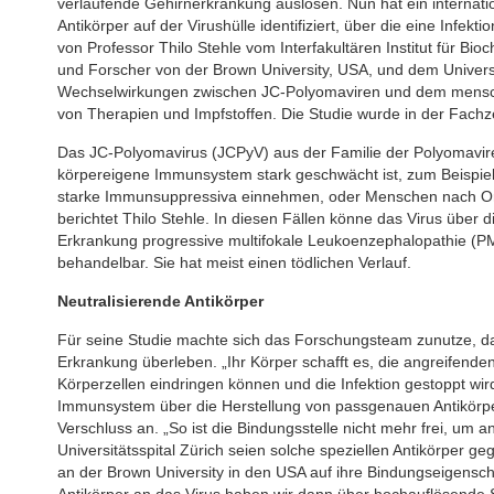
verlaufende Gehirnerkrankung auslösen. Nun hat ein internati
Antikörper auf der Virushülle identifiziert, über die eine Infe
von Professor Thilo Stehle vom Interfakultären Institut für 
und Forscher von der Brown University, USA, und dem Universitä
Wechselwirkungen zwischen JC-Polyomaviren und dem mensch
von Therapien und Impfstoffen. Die Studie wurde in der Fachzei
Das JC-Polyomavirus (JCPyV) aus der Familie der Polyomaviren 
körpereigene Immunsystem stark geschwächt ist, zum Beispiel b
starke Immunsuppressiva einnehmen, oder Menschen nach Or
berichtet Thilo Stehle. In diesen Fällen könne das Virus über
Erkrankung progressive multifokale Leukoenzephalopathie (PML
behandelbar. Sie hat meist einen tödlichen Verlauf.
Neutralisierende Antikörper
Für seine Studie machte sich das Forschungsteam zunutze, da
Erkrankung überleben. „Ihr Körper schafft es, die angreifenden
Körperzellen eindringen können und die Infektion gestoppt wird
Immunsystem über die Herstellung von passgenauen Antikörpern
Verschluss an. „So ist die Bindungsstelle nicht mehr frei, um 
Universitätsspital Zürich seien solche speziellen Antikörper g
an der Brown University in den USA auf ihre Bindungseigensch
Antikörper an das Virus haben wir dann über hochauflösende S