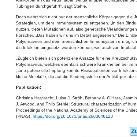
Tübingen durchgeführt“, sagt Stehle.
Doch wehrt sich nicht nur der menschliche Körper gegen die 
Strategien, um dem Immunsystem zu entgehen. „In den Bindung
nutzen, treten Mutationen auf, also genetische Veränderungen
Forscher. „Das haben wir uns im Detail angesehen.“ Die Einb
Polyomaviren und dem menschlichen Immunsystem ermöglichten
die Infektion eingesetzt werden können, wie auch von Impfstof
„Zugleich bieten sich potenzielle Ansätze für eine Kreuzsch
Polyomavirus, welches ebenfalls schwere Krankheiten bei im
„Eine potenzielle Impfung könnte Risikopatienten vor Infektio
kleine Moleküle, die auf die Bindungsstelle der Antikörper abz
Publikation:
Christina Harprecht, Luisa J. Ströh, Bethany A. O’Hara, Jasmin 
J. Atwood, and Thilo Stehle: Structural characterization of hu
Proceedings of the National Academy of Sciences of the Unite
(PNAS),
https://doi.org/10.1073/pnas.2603048123
Z