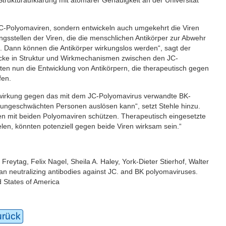
JC-Polyomaviren, sondern entwickeln auch umgekehrt die Viren
sstellen der Viren, die die menschlichen Antikörper zur Abwehr
. Dann können die Antikörper wirkungslos werden“, sagt der
licke in Struktur und Wirkmechanismen zwischen den JC-
 nun die Entwicklung von Antikörpern, die therapeutisch gegen
fen.
utzwirkung gegen das mit dem JC-Polyomavirus verwandte BK-
mungeschwächten Personen auslösen kann“, setzt Stehle hinzu.
nen mit beiden Polyomaviren schützen. Therapeutisch eingesetzte
ielen, könnten potenziell gegen beide Viren wirksam sein.“
Freytag, Felix Nagel, Sheila A. Haley, York-Dieter Stierhof, Walter
man neutralizing antibodies against JC. and BK polyomaviruses.
d States of America
urück