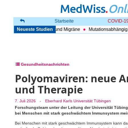
MedWiss
.
Onl
Startseite
COVID-19
hang zwischen COPD und Migräne
Neueste Studien
Mutationsabhängig The
Gesundheitsnachrichten
Polyomaviren: neue A
und Therapie
7. Juli 2026
-
Eberhard Karls Universität Tübingen
Forschungsteam unter der Leitung der Universität Tübing
bei Menschen mit stark geschwächtem Immunsystem meist
Bei Menschen mit stark geschwächtem Immunsystem kann das J