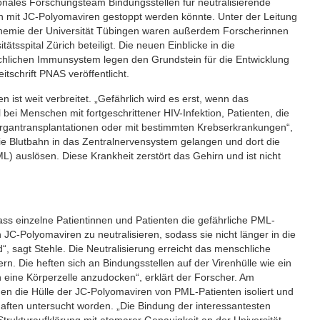
onales Forschungsteam Bindungsstellen für neutralisierende
ktion mit JC-Polyomaviren gestoppt werden könnte. Unter der Leitung
Biochemie der Universität Tübingen waren außerdem Forscherinnen
tsspital Zürich beteiligt. Die neuen Einblicke in die
lichen Immunsystem legen den Grundstein für die Entwicklung
tschrift PNAS veröffentlicht.
ist weit verbreitet. „Gefährlich wird es erst, wenn das
ei Menschen mit fortgeschrittener HIV-Infektion, Patienten, die
gantransplantationen oder mit bestimmten Krebserkrankungen“,
 die Blutbahn in das Zentralnervensystem gelangen und dort die
) auslösen. Diese Krankheit zerstört das Gehirn und ist nicht
ss einzelne Patientinnen und Patienten die gefährliche PML-
 JC-Polyomaviren zu neutralisieren, sodass sie nicht länger in die
“, sagt Stehle. Die Neutralisierung erreicht das menschliche
. Die heften sich an Bindungsstellen auf der Virenhülle wie ein
an eine Körperzelle anzudocken“, erklärt der Forscher. Am
egen die Hülle der JC-Polyomaviren von PML-Patienten isoliert und
aften untersucht worden. „Die Bindung der interessantesten
trukturaufklärung mit atomarer Genauigkeit an der Universität