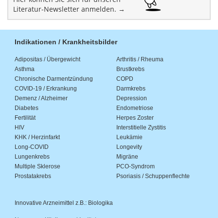
Literatur-Newsletter anmelden. →
Indikationen / Krankheitsbilder
Adipositas / Übergewicht
Arthritis / Rheuma
Asthma
Brustkrebs
Chronische Darmentzündung
COPD
COVID-19 / Erkrankung
Darmkrebs
Demenz / Alzheimer
Depression
Diabetes
Endometriose
Fertilität
Herpes Zoster
HIV
Interstitielle Zystitis
KHK / Herzinfarkt
Leukämie
Long-COVID
Longevity
Lungenkrebs
Migräne
Multiple Sklerose
PCO-Syndrom
Prostatakrebs
Psoriasis / Schuppenflechte
Innovative Arzneimittel z.B.: Biologika