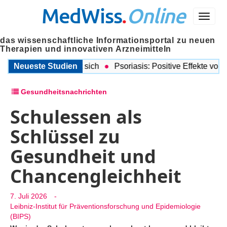
MedWiss
.
Online
Menü
das wissenschaftliche Informationsportal zu neuen
Therapien und innovativen Arzneimitteln
tkrebsdiagnose lohnt sich
Neueste Studien
Psoriasis: Positive Effekte von in
Gesundheitsnachrichten
Schulessen als
Schlüssel zu
Gesundheit und
Chancengleichheit
7. Juli 2026
-
Leibniz-Institut für Präventionsforschung und Epidemiologie
(BIPS)