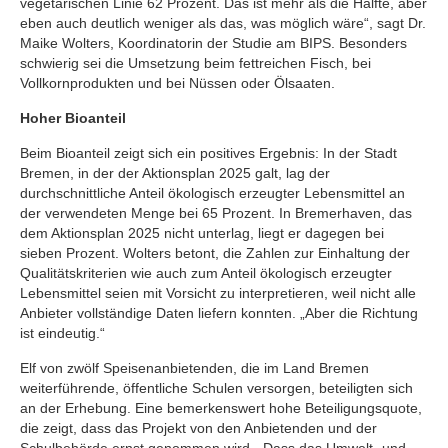
vegetarischen Linie 62 Prozent. Das ist mehr als die Hälfte, aber
eben auch deutlich weniger als das, was möglich wäre“, sagt Dr.
Maike Wolters, Koordinatorin der Studie am BIPS. Besonders
schwierig sei die Umsetzung beim fettreichen Fisch, bei
Vollkornprodukten und bei Nüssen oder Ölsaaten.
Hoher Bioanteil
Beim Bioanteil zeigt sich ein positives Ergebnis: In der Stadt
Bremen, in der der Aktionsplan 2025 galt, lag der
durchschnittliche Anteil ökologisch erzeugter Lebensmittel an
der verwendeten Menge bei 65 Prozent. In Bremerhaven, das
dem Aktionsplan 2025 nicht unterlag, liegt er dagegen bei
sieben Prozent. Wolters betont, die Zahlen zur Einhaltung der
Qualitätskriterien wie auch zum Anteil ökologisch erzeugter
Lebensmittel seien mit Vorsicht zu interpretieren, weil nicht alle
Anbieter vollständige Daten liefern konnten. „Aber die Richtung
ist eindeutig.“
Elf von zwölf Speisenanbietenden, die im Land Bremen
weiterführende, öffentliche Schulen versorgen, beteiligten sich
an der Erhebung. Eine bemerkenswert hohe Beteiligungsquote,
die zeigt, dass das Projekt von den Anbietenden und der
Schulbehörde ernst genommen wird. „Dass das Umwelt- und