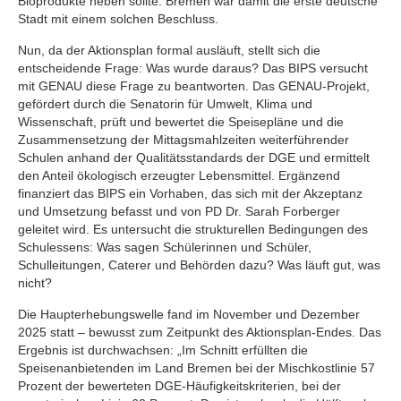
Bioprodukte heben sollte. Bremen war damit die erste deutsche
Stadt mit einem solchen Beschluss.
Nun, da der Aktionsplan formal ausläuft, stellt sich die
entscheidende Frage: Was wurde daraus? Das BIPS versucht
mit GENAU diese Frage zu beantworten. Das GENAU-Projekt,
gefördert durch die Senatorin für Umwelt, Klima und
Wissenschaft, prüft und bewertet die Speisepläne und die
Zusammensetzung der Mittagsmahlzeiten weiterführender
Schulen anhand der Qualitätsstandards der DGE und ermittelt
den Anteil ökologisch erzeugter Lebensmittel. Ergänzend
finanziert das BIPS ein Vorhaben, das sich mit der Akzeptanz
und Umsetzung befasst und von PD Dr. Sarah Forberger
geleitet wird. Es untersucht die strukturellen Bedingungen des
Schulessens: Was sagen Schülerinnen und Schüler,
Schulleitungen, Caterer und Behörden dazu? Was läuft gut, was
nicht?
Die Haupterhebungswelle fand im November und Dezember
2025 statt – bewusst zum Zeitpunkt des Aktionsplan-Endes. Das
Ergebnis ist durchwachsen: „Im Schnitt erfüllten die
Speisenanbietenden im Land Bremen bei der Mischkostlinie 57
Prozent der bewerteten DGE-Häufigkeitskriterien, bei der