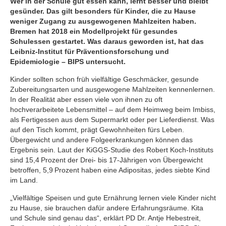
Wer in der Schule gut essen kann, lernt besser und bleibt
gesünder. Das gilt besonders für Kinder, die zu Hause
weniger Zugang zu ausgewogenen Mahlzeiten haben.
Bremen hat 2018 ein Modellprojekt für gesundes
Schulessen gestartet. Was daraus geworden ist, hat das
Leibniz-Institut für Präventionsforschung und
Epidemiologie – BIPS untersucht.
Kinder sollten schon früh vielfältige Geschmäcker, gesunde
Zubereitungsarten und ausgewogene Mahlzeiten kennenlernen.
In der Realität aber essen viele von ihnen zu oft
hochverarbeitete Lebensmittel – auf dem Heimweg beim Imbiss,
als Fertigessen aus dem Supermarkt oder per Lieferdienst. Was
auf den Tisch kommt, prägt Gewohnheiten fürs Leben.
Übergewicht und andere Folgeerkrankungen können das
Ergebnis sein. Laut der KiGGS-Studie des Robert Koch-Instituts
sind 15,4 Prozent der Drei- bis 17-Jährigen von Übergewicht
betroffen, 5,9 Prozent haben eine Adipositas, jedes siebte Kind
im Land.
„Vielfältige Speisen und gute Ernährung lernen viele Kinder nicht
zu Hause, sie brauchen dafür andere Erfahrungsräume. Kita
und Schule sind genau das“, erklärt PD Dr. Antje Hebestreit,