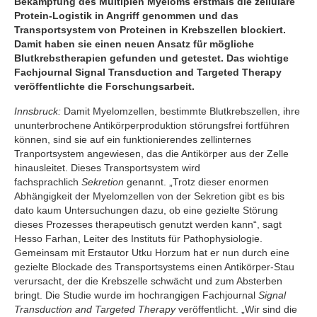
Bekämpfung des Multiplen Myeloms erstmals die zelluläre
Protein-Logistik in Angriff genommen und das
Transportsystem von Proteinen in Krebszellen blockiert.
Damit haben sie einen neuen Ansatz für mögliche
Blutkrebstherapien gefunden und getestet. Das wichtige
Fachjournal Signal Transduction and Targeted Therapy
veröffentlichte die Forschungsarbeit.
Innsbruck:
Damit Myelomzellen, bestimmte Blutkrebszellen, ihre
ununterbrochene Antikörperproduktion störungsfrei fortführen
können, sind sie auf ein funktionierendes zellinternes
Tranportsystem angewiesen, das die Antikörper aus der Zelle
hinausleitet. Dieses Transportsystem wird
fachsprachlich
Sekretion
genannt. „Trotz dieser enormen
Abhängigkeit der Myelomzellen von der Sekretion gibt es bis
dato kaum Untersuchungen dazu, ob eine gezielte Störung
dieses Prozesses therapeutisch genutzt werden kann“, sagt
Hesso Farhan, Leiter des Instituts für Pathophysiologie.
Gemeinsam mit Erstautor Utku Horzum hat er nun durch eine
gezielte Blockade des Transportsystems einen Antikörper-Stau
verursacht, der die Krebszelle schwächt und zum Absterben
bringt. Die Studie wurde im hochrangigen Fachjournal
Signal
Transduction and Targeted Therapy
veröffentlicht. „Wir sind die