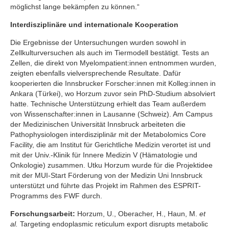
möglichst lange bekämpfen zu können.“
Interdisziplinäre und internationale Kooperation
Die Ergebnisse der Untersuchungen wurden sowohl in
Zellkulturversuchen als auch im Tiermodell bestätigt. Tests an
Zellen, die direkt von Myelompatient:innen entnommen wurden,
zeigten ebenfalls vielversprechende Resultate. Dafür
kooperierten die Innsbrucker Forscher:innen mit Kolleg:innen in
Ankara (Türkei), wo Horzum zuvor sein PhD-Studium absolviert
hatte. Technische Unterstützung erhielt das Team außerdem
von Wissenschafter:innen in Lausanne (Schweiz). Am Campus
der Medizinischen Universität Innsbruck arbeiteten die
Pathophysiologen interdisziplinär mit der Metabolomics Core
Facility, die am Institut für Gerichtliche Medizin verortet ist und
mit der Univ.-Klinik für Innere Medizin V (Hämatologie und
Onkologie) zusammen. Utku Horzum wurde für die Projektidee
mit der MUI-Start Förderung von der Medizin Uni Innsbruck
unterstützt und führte das Projekt im Rahmen des ESPRIT-
Programms des FWF durch.
Forschungsarbeit:
Horzum, U., Oberacher, H., Haun, M.
et
al.
Targeting endoplasmic reticulum export disrupts metabolic