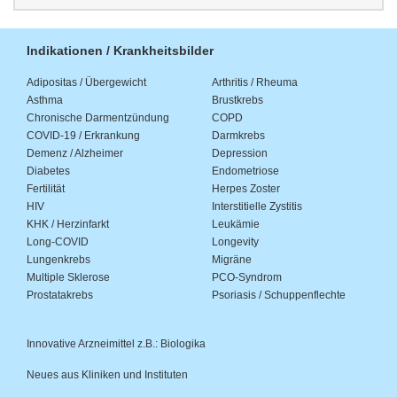
Indikationen / Krankheitsbilder
Adipositas / Übergewicht
Arthritis / Rheuma
Asthma
Brustkrebs
Chronische Darmentzündung
COPD
COVID-19 / Erkrankung
Darmkrebs
Demenz / Alzheimer
Depression
Diabetes
Endometriose
Fertilität
Herpes Zoster
HIV
Interstitielle Zystitis
KHK / Herzinfarkt
Leukämie
Long-COVID
Longevity
Lungenkrebs
Migräne
Multiple Sklerose
PCO-Syndrom
Prostatakrebs
Psoriasis / Schuppenflechte
Innovative Arzneimittel z.B.: Biologika
Neues aus Kliniken und Instituten