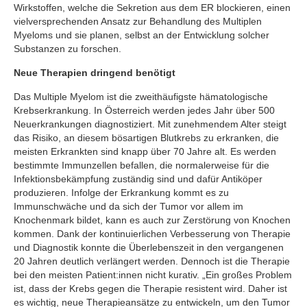
Wirkstoffen, welche die Sekretion aus dem ER blockieren, einen
vielversprechenden Ansatz zur Behandlung des Multiplen
Myeloms und sie planen, selbst an der Entwicklung solcher
Substanzen zu forschen.
Neue Therapien dringend benötigt
Das Multiple Myelom ist die zweithäufigste hämatologische
Krebserkrankung. In Österreich werden jedes Jahr über 500
Neuerkrankungen diagnostiziert. Mit zunehmendem Alter steigt
das Risiko, an diesem bösartigen Blutkrebs zu erkranken, die
meisten Erkrankten sind knapp über 70 Jahre alt. Es werden
bestimmte Immunzellen befallen, die normalerweise für die
Infektionsbekämpfung zuständig sind und dafür Antiköper
produzieren. Infolge der Erkrankung kommt es zu
Immunschwäche und da sich der Tumor vor allem im
Knochenmark bildet, kann es auch zur Zerstörung von Knochen
kommen. Dank der kontinuierlichen Verbesserung von Therapie
und Diagnostik konnte die Überlebenszeit in den vergangenen
20 Jahren deutlich verlängert werden. Dennoch ist die Therapie
bei den meisten Patient:innen nicht kurativ. „Ein großes Problem
ist, dass der Krebs gegen die Therapie resistent wird. Daher ist
es wichtig, neue Therapieansätze zu entwickeln, um den Tumor