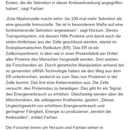
Ersten, die die Sekretion in dieser Krebserkrankung angegriffen
haben“, sagt Farhan
„Eine Myelomzelle macht zehn- bis 100-mal mehr Sekretion als
eine gesunde Immunzelle. Sie ist in besonderem Maße auf eine
funktionierende Sekretion angewiesen“, sagt Horzum. Dieses
Transportsystem, mit dessen Hilfe Proteine und damit auch die
vielen Antikörper aus der Zelle geschleust werden, startet im
Endoplasmatischen Retikulum (ER). Das ER ist ein
Zellkompartiment, in dem wie in einer Proteinfabrik ein Drittel
aller Proteine des Menschen hergestellt werden. Dort setzten
die Forschenden an. Durch genetische Manipulation anhand der
so genannten siRNA-Technologie haben sie den Weg aus dem
ER unterbrochen, wodurch es zum Stau von Proteinen in der
Zelle kommt. Das löst eine Kettenreaktion aus: Die Zelle
versucht, den Proteinstau zu beseitigen. Das gibt ihr ein Signal,
den Energieverbrauch zu erhöhen. Gleichzeitig werden aber die
Mitochondrien, die zelleigenen Kraftwerke, gestört. „Dieses
Ungleichgewicht von erhöhtem Energieverbrauch und
geringerer Fähigkeit, Energie zu produzieren, zerstört die
Krebszellen“, erklärt Farhan.
Die Forscher:innen um Horzum und Farhan sehen in