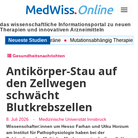
MedWiss
.
Online
Menü
das wissenschaftliche Informationsportal zu neuen
Therapien und innovativen Arzneimitteln
chen COPD und Migräne
Neueste Studien
Mutationsabhängig Therapie intens
Gesundheitsnachrichten
Antikörper-Stau auf
den Zellwegen
schwächt
Blutkrebszellen
8. Juli 2026
-
Medizinische Universität Innsbruck
Wissenschafter:innen um Hesso Farhan und Utku Horzum
am Institut für Pathophysiologie haben bei der