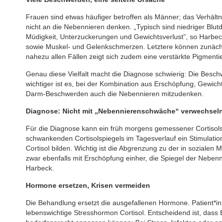
Frauen sind etwas häufiger betroffen als Männer; das Verhältn
nicht an die Nebennieren denken. „Typisch sind niedriger Blu
Müdigkeit, Unterzuckerungen und Gewichtsverlust”, so Harb
sowie Muskel- und Gelenkschmerzen. Letztere können zunäch
nahezu allen Fällen zeigt sich zudem eine verstärkte Pigmenti
Genau diese Vielfalt macht die Diagnose schwierig: Die Bes
wichtiger ist es, bei der Kombination aus Erschöpfung, Gewic
Darm-Beschwerden auch die Nebennieren mitzudenken.
Diagnose: Nicht mit „Nebennierenschwäche“ verwechsel
Für die Diagnose kann ein früh morgens gemessener Cortisols
schwankenden Cortisolspiegels im Tagesverlauf ein Stimulatio
Cortisol bilden. Wichtig ist die Abgrenzung zu der in sozial
zwar ebenfalls mit Erschöpfung einher, die Spiegel der Neben
Harbeck.
Hormone ersetzen, Krisen vermeiden
Die Behandlung ersetzt die ausgefallenen Hormone. Patient*in
lebenswichtige Stresshormon Cortisol. Entscheidend ist, dass 