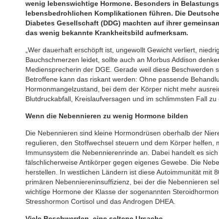
wenig lebenswichtige Hormone. Besonders in Belastungs
lebensbedrohlichen Komplikationen führen. Die Deutsche
Diabetes Gesellschaft (DDG) machten auf ihrer gemeins
das wenig bekannte Krankheitsbild aufmerksam.
„Wer dauerhaft erschöpft ist, ungewollt Gewicht verliert, niedr
Bauchschmerzen leidet, sollte auch an Morbus Addison denken“,
Mediensprecherin der DGE. Gerade weil diese Beschwerden so 
Betroffene kann das riskant werden: Ohne passende Behandlung
Hormonmangelzustand, bei dem der Körper nicht mehr ausreic
Blutdruckabfall, Kreislaufversagen und im schlimmsten Fall zu 
Wenn die Nebennieren zu wenig Hormone bilden
Die Nebennieren sind kleine Hormondrüsen oberhalb der Nier
regulieren, den Stoffwechsel steuern und dem Körper helfen,
Immunsystem die Nebennierenrinde an. Dabei handelt es sich
fälschlicherweise Antikörper gegen eigenes Gewebe. Die Ne
herstellen. In westlichen Ländern ist diese Autoimmunität mit 
primären Nebenniereninsuffizienz, bei der die Nebennieren se
wichtige Hormone der Klasse der sogenannten Steroidhormone:
Stresshormon Cortisol und das Androgen DHEA.
Viele Beschwerden, eine seltene Ursache