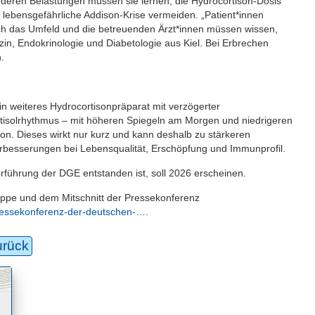
nderen Belastungen müssen sie lernen, die Hydrocortison-Dosis
l lebensgefährliche Addison-Krise vermeiden. „Patient*innen
uch das Umfeld und die betreuenden Ärzt*innen müssen wissen,
dizin, Endokrinologie und Diabetologie aus Kiel. Bei Erbrechen
.
ein weiteres Hydrocortisonpräparat mit verzögerter
Cortisolrhythmus – mit höheren Spiegeln am Morgen und niedrigeren
on. Dieses wirkt nur kurz und kann deshalb zu stärkeren
rbesserungen bei Lebensqualität, Erschöpfung und Immunprofil.
erführung der DGE entstanden ist, soll 2026 erscheinen.
ppe und dem Mitschnitt der Pressekonferenz
ressekonferenz-der-deutschen-…
.
urück