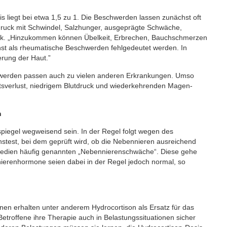
is liegt bei etwa 1,5 zu 1. Die Beschwerden lassen zunächst oft
tdruck mit Schwindel, Salzhunger, ausgeprägte Schwäche,
eck. „Hinzukommen können Übelkeit, Erbrechen, Bauchschmerzen
st als rheumatische Beschwerden fehlgedeutet werden. In
erung der Haut.”
chwerden passen auch zu vielen anderen Erkrankungen. Umso
htsverlust, niedrigem Blutdruck und wiederkehrenden Magen-
n
piegel wegweisend sein. In der Regel folgt wegen des
nstest, bei dem geprüft wird, ob die Nebennieren ausreichend
en Medien häufig genannten „Nebennierenschwäche“. Diese gehe
nierenhormone seien dabei in der Regel jedoch normal, so
nen erhalten unter anderem Hydrocortison als Ersatz für das
Betroffene ihre Therapie auch in Belastungssituationen sicher