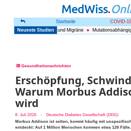
MedWiss
.
Onl
Startseite
COVID-19
hang zwischen COPD und Migräne
Neueste Studien
Mutationsabhängig The
Gesundheitsnachrichten
Erschöpfung, Schwinde
Warum Morbus Addiso
wird
8. Juli 2026
-
Deutsche Diabetes Gesellschaft (DDG)
Morbus Addison ist selten, kommt häufig mit unspezifis
entdeckt: Auf 1 Million Menschen kommen etwa 126 Fälle