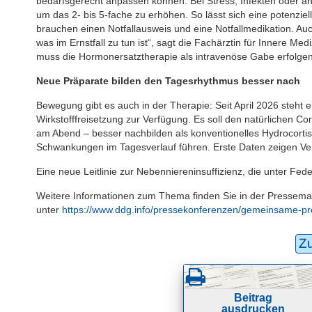
bedarfsgerecht anpassen können: Bei Stress, Infekten oder a
um das 2- bis 5-fache zu erhöhen. So lässt sich eine potenziel
brauchen einen Notfallausweis und eine Notfallmedikation. A
was im Ernstfall zu tun ist“, sagt die Fachärztin für Innere Me
muss die Hormonersatztherapie als intravenöse Gabe erfolgen
Neue Präparate bilden den Tagesrhythmus besser nach
Bewegung gibt es auch in der Therapie: Seit April 2026 steht 
Wirkstofffreisetzung zur Verfügung. Es soll den natürlichen 
am Abend – besser nachbilden als konventionelles Hydrocortis
Schwankungen im Tagesverlauf führen. Erste Daten zeigen Ve
Eine neue Leitlinie zur Nebenniereninsuffizienz, die unter Fed
Weitere Informationen zum Thema finden Sie in der Pressema
unter
https://www.ddg.info/pressekonferenzen/gemeinsame-p
Z
Beitrag
ausdrucken