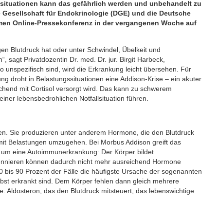
situationen kann das gefährlich werden und unbehandelt zu
 Gesellschaft für Endokrinologie (DGE) und die Deutsche
amen Online-Pressekonferenz in der vergangenen Woche auf
igen Blutdruck hat oder unter Schwindel, Übelkeit und
 sagt Privatdozentin Dr. med. Dr. jur. Birgit Harbeck,
unspezifisch sind, wird die Erkrankung leicht übersehen. Für
 droht in Belastungssituationen eine Addison-Krise – ein akuter
hend mit Cortisol versorgt wird. Das kann zu schwerem
einer lebensbedrohlichen Notfallsituation führen.
en. Sie produzieren unter anderem Hormone, die den Blutdruck
 mit Belastungen umzugehen. Bei Morbus Addison greift das
 um eine Autoimmunerkrankung: Der Körper bildet
bennieren können dadurch nicht mehr ausreichend Hormone
80 bis 90 Prozent der Fälle die häufigste Ursache der sogenannten
lbst erkrankt sind. Dem Körper fehlen dann gleich mehrere
 Aldosteron, das den Blutdruck mitsteuert, das lebenswichtige