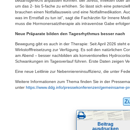
bedarfsgerecht anpassen können: Bei Stress, Infekten oder a
um das 2- bis 5-fache zu erhöhen. So lässt sich eine potenziel
brauchen einen Notfallausweis und eine Notfallmedikation. A
was im Ernstfall zu tun ist“, sagt die Fachärztin für Innere Me
muss die Hormonersatztherapie als intravenöse Gabe erfolgen
Neue Präparate bilden den Tagesrhythmus besser nach
Bewegung gibt es auch in der Therapie: Seit April 2026 steht 
Wirkstofffreisetzung zur Verfügung. Es soll den natürlichen 
am Abend – besser nachbilden als konventionelles Hydrocortis
Schwankungen im Tagesverlauf führen. Erste Daten zeigen Ve
Eine neue Leitlinie zur Nebenniereninsuffizienz, die unter Fed
Weitere Informationen zum Thema finden Sie in der Pressema
unter
https://www.ddg.info/pressekonferenzen/gemeinsame-p
Z
Beitrag
ausdrucken