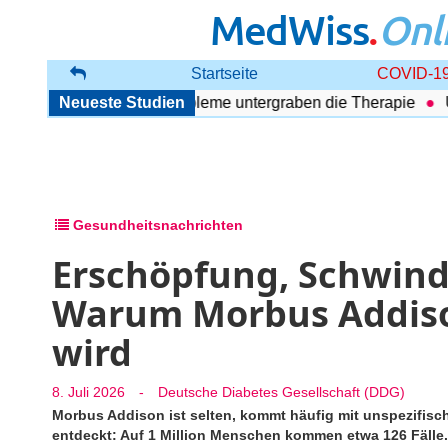
MedWiss
.
Onl
Startseite
COVID-19
Störung: Begleitende Probleme untergraben die Therapie
Neueste Studien
Ult
Gesundheitsnachrichten
Erschöpfung, Schwinde
Warum Morbus Addiso
wird
8. Juli 2026
-
Deutsche Diabetes Gesellschaft (DDG)
Morbus Addison ist selten, kommt häufig mit unspezifis
entdeckt: Auf 1 Million Menschen kommen etwa 126 Fälle