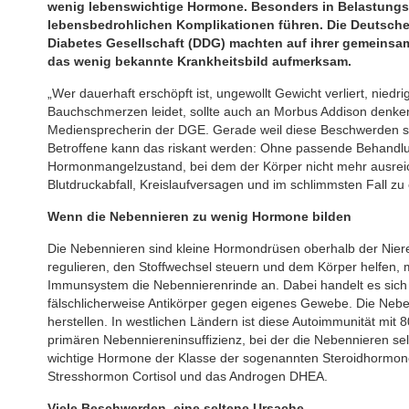
wenig lebenswichtige Hormone. Besonders in Belastungs
lebensbedrohlichen Komplikationen führen. Die Deutsche
Diabetes Gesellschaft (DDG) machten auf ihrer gemeins
das wenig bekannte Krankheitsbild aufmerksam.
„Wer dauerhaft erschöpft ist, ungewollt Gewicht verliert, niedr
Bauchschmerzen leidet, sollte auch an Morbus Addison denken“,
Mediensprecherin der DGE. Gerade weil diese Beschwerden so 
Betroffene kann das riskant werden: Ohne passende Behandlung
Hormonmangelzustand, bei dem der Körper nicht mehr ausreic
Blutdruckabfall, Kreislaufversagen und im schlimmsten Fall zu 
Wenn die Nebennieren zu wenig Hormone bilden
Die Nebennieren sind kleine Hormondrüsen oberhalb der Nier
regulieren, den Stoffwechsel steuern und dem Körper helfen,
Immunsystem die Nebennierenrinde an. Dabei handelt es sich
fälschlicherweise Antikörper gegen eigenes Gewebe. Die Ne
herstellen. In westlichen Ländern ist diese Autoimmunität mit 
primären Nebenniereninsuffizienz, bei der die Nebennieren se
wichtige Hormone der Klasse der sogenannten Steroidhormone:
Stresshormon Cortisol und das Androgen DHEA.
Viele Beschwerden, eine seltene Ursache