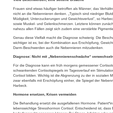
Frauen sind etwas häufiger betroffen als Männer; das Verhältn
nicht an die Nebennieren denken. „Typisch sind niedriger Blu
Müdigkeit, Unterzuckerungen und Gewichtsverlust”, so Harb
sowie Muskel- und Gelenkschmerzen. Letztere können zunäch
nahezu allen Fällen zeigt sich zudem eine verstärkte Pigmenti
Genau diese Vielfalt macht die Diagnose schwierig: Die Bes
wichtiger ist es, bei der Kombination aus Erschöpfung, Gewic
Darm-Beschwerden auch die Nebennieren mitzudenken.
Diagnose: Nicht mit „Nebennierenschwäche“ verwechsel
Für die Diagnose kann ein früh morgens gemessener Cortisols
schwankenden Cortisolspiegels im Tagesverlauf ein Stimulatio
Cortisol bilden. Wichtig ist die Abgrenzung zu der in sozial
zwar ebenfalls mit Erschöpfung einher, die Spiegel der Neben
Harbeck.
Hormone ersetzen, Krisen vermeiden
Die Behandlung ersetzt die ausgefallenen Hormone. Patient*in
lebenswichtige Stresshormon Cortisol. Entscheidend ist, dass 