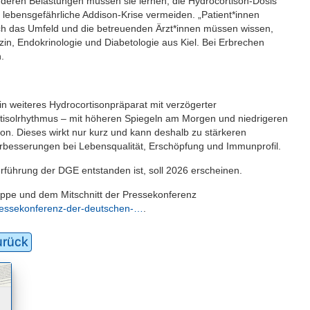
nderen Belastungen müssen sie lernen, die Hydrocortison-Dosis
l lebensgefährliche Addison-Krise vermeiden. „Patient*innen
uch das Umfeld und die betreuenden Ärzt*innen müssen wissen,
dizin, Endokrinologie und Diabetologie aus Kiel. Bei Erbrechen
.
ein weiteres Hydrocortisonpräparat mit verzögerter
Cortisolrhythmus – mit höheren Spiegeln am Morgen und niedrigeren
on. Dieses wirkt nur kurz und kann deshalb zu stärkeren
rbesserungen bei Lebensqualität, Erschöpfung und Immunprofil.
erführung der DGE entstanden ist, soll 2026 erscheinen.
ppe und dem Mitschnitt der Pressekonferenz
ressekonferenz-der-deutschen-…
.
urück