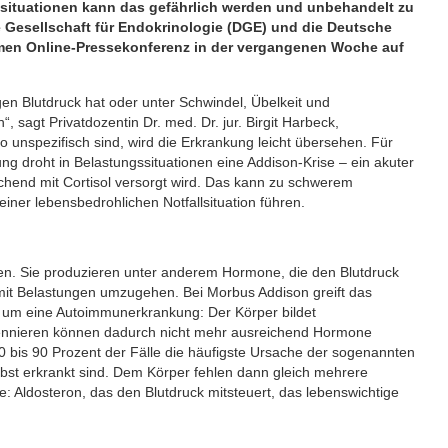
situationen kann das gefährlich werden und unbehandelt zu
 Gesellschaft für Endokrinologie (DGE) und die Deutsche
amen Online-Pressekonferenz in der vergangenen Woche auf
igen Blutdruck hat oder unter Schwindel, Übelkeit und
 sagt Privatdozentin Dr. med. Dr. jur. Birgit Harbeck,
unspezifisch sind, wird die Erkrankung leicht übersehen. Für
 droht in Belastungssituationen eine Addison-Krise – ein akuter
hend mit Cortisol versorgt wird. Das kann zu schwerem
einer lebensbedrohlichen Notfallsituation führen.
en. Sie produzieren unter anderem Hormone, die den Blutdruck
 mit Belastungen umzugehen. Bei Morbus Addison greift das
 um eine Autoimmunerkrankung: Der Körper bildet
bennieren können dadurch nicht mehr ausreichend Hormone
80 bis 90 Prozent der Fälle die häufigste Ursache der sogenannten
lbst erkrankt sind. Dem Körper fehlen dann gleich mehrere
 Aldosteron, das den Blutdruck mitsteuert, das lebenswichtige