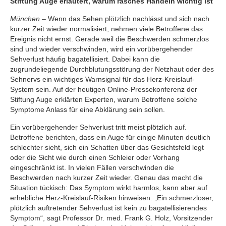
Stiftung Auge erläutert, warum rasches Handeln wichtig ist
München
– Wenn das Sehen plötzlich nachlässt und sich nach
kurzer Zeit wieder normalisiert, nehmen viele Betroffene das
Ereignis nicht ernst. Gerade weil die Beschwerden schmerzlos
sind und wieder verschwinden, wird ein vorübergehender
Sehverlust häufig bagatellisiert. Dabei kann die
zugrundeliegende Durchblutungsstörung der Netzhaut oder des
Sehnervs ein wichtiges Warnsignal für das Herz-Kreislauf-
System sein. Auf der heutigen Online-Pressekonferenz der
Stiftung Auge erklärten Experten, warum Betroffene solche
Symptome Anlass für eine Abklärung sein sollen.
Ein vorübergehender Sehverlust tritt meist plötzlich auf.
Betroffene berichten, dass ein Auge für einige Minuten deutlich
schlechter sieht, sich ein Schatten über das Gesichtsfeld legt
oder die Sicht wie durch einen Schleier oder Vorhang
eingeschränkt ist. In vielen Fällen verschwinden die
Beschwerden nach kurzer Zeit wieder. Genau das macht die
Situation tückisch: Das Symptom wirkt harmlos, kann aber auf
erhebliche Herz-Kreislauf-Risiken hinweisen. „Ein schmerzloser,
plötzlich auftretender Sehverlust ist kein zu bagatellisierendes
Symptom“, sagt Professor Dr. med. Frank G. Holz, Vorsitzender