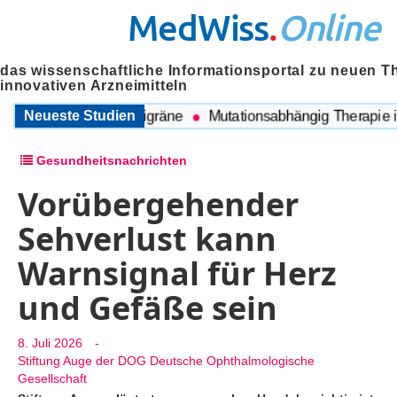
MedWiss
.
Online
das wissenschaftliche Informationsportal zu neuen T
innovativen Arzneimitteln
chen COPD und Migräne
Neueste Studien
Mutationsabhängig Therapie inte
Gesundheitsnachrichten
Vorübergehender
Sehverlust kann
Warnsignal für Herz
und Gefäße sein
8. Juli 2026
-
Stiftung Auge der DOG Deutsche Ophthalmologische
Gesellschaft