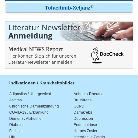
®
Tofacitinib-Xeljanz
Literatur-Newsletter
Anmeldung
Medical NEWS Report
Hier können Sie sich für unseren
Literatur-Newsletter anmelden. →
Indikationen / Krankheitsbilder
Adipositas / Übergewicht
Arthritis / Rheuma
Asthma
Brustkrebs
Chronische Darmentzündung
COPD
COVID-19 / Erkrankung
Darmkrebs
Demenz / Alzheimer
Depression
Diabetes
Endometriose
Fertilität
Herpes Zoster
HIV
Interstitielle Zystitis