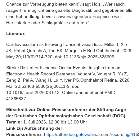
Chance zur Vorbeugung bieten kann“, sagt Holz. „Wer rasch
reagiert, ermöglicht eine gezielte Diagnostik und gegebenenfalls
eine Behandlung, bevor schwerwiegendere Ereignisse wie
Herzinfarkte oder Schlaganfälle auftreten.“
Literatur:
Cardiovascular risk following transient vision loss. Miller T, Xie
JS, Rahat Qureshi A, Tao BK, Margolin E.Br J Ophthalmol. 2026
May 20;110(6):714-720. doi: 10.1136/bjo-2025-328605.
Stroke Risk after Ischemic Ocular Events: Insights from an
Electronic Health Record Database. Vought V, Vought R, Yu Z,
Zeng Z, Pei A, Wang H, Lu Y, Iyer PG.Ophthalmol Retina. 2026
Mar 20:S2468-6530(26)00111-9. doi:
10.1016/j.oret.2026.03.013. Online ahead of print.PMID:
41865837
Mitschnitt zur Online-Pressekonferenz der Stiftung Auge
der Deutschen Ophthalmologischen Gesellschaft (DOG)
Termin:
1. Juli 2026, 12.00 bis 13.00 Uhr
Link zur Aufzeichnung der
Pressekonferenz
:
https://attendee.gotowebinar.com/recording/4