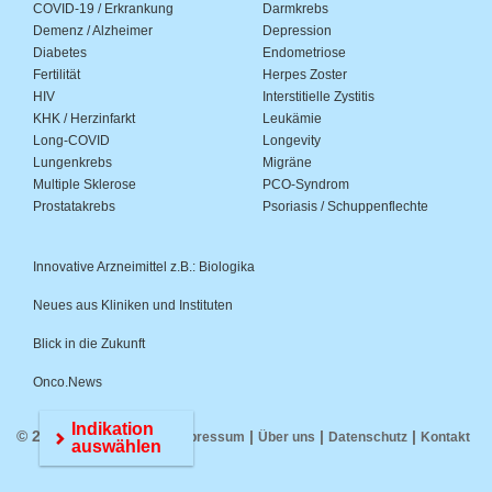
COVID-19 / Erkrankung
Darmkrebs
Demenz / Alzheimer
Depression
Diabetes
Endometriose
Fertilität
Herpes Zoster
HIV
Interstitielle Zystitis
KHK / Herzinfarkt
Leukämie
Long-COVID
Longevity
Lungenkrebs
Migräne
Multiple Sklerose
PCO-Syndrom
Prostatakrebs
Psoriasis / Schuppenflechte
Innovative Arzneimittel z.B.: Biologika
Neues aus Kliniken und Instituten
Blick in die Zukunft
Onco.News
Indikation
© 2026 Medwiss.de |
|
|
|
Impressum
Über uns
Datenschutz
Kontakt
auswählen